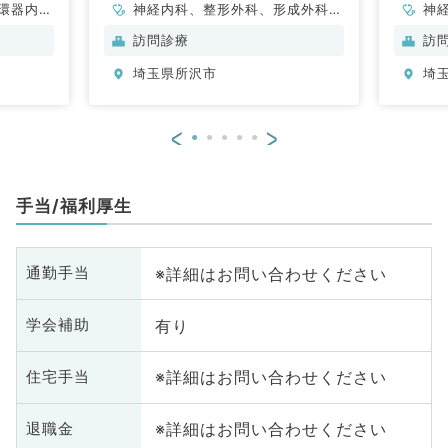
環器内
神経内科、整形外科、形成外科、
神
内科
脳神経外科、呼吸器外科、心臓血
科
訪問診療
訪
管外科、泌尿器科、一般内科、循
分
埼玉県所沢市
埼
環器内科、呼吸器内科、消化器内
内
科、内分泌・代謝内科、腎臓内
科、老年内科、血液内科、外科系
<
>
全般、一般外科、消化器外科、乳
腺外科、膠原病科、大腸・肛門外
科
手当/福利厚生
※詳細はお問い合わせください
通勤手当
有り
学会補助
※詳細はお問い合わせください
住宅手当
※詳細はお問い合わせください
退職金