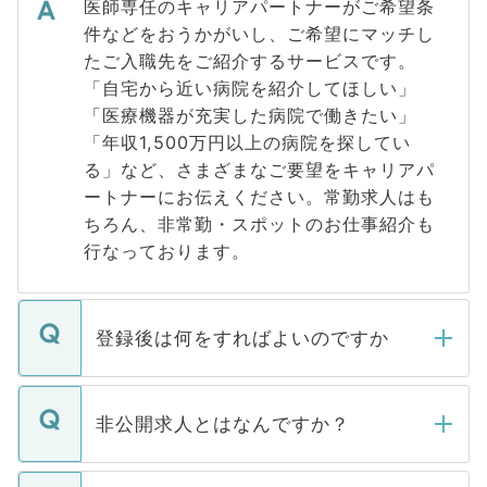
医師専任のキャリアパートナーがご希望条
件などをおうかがいし、ご希望にマッチし
たご入職先をご紹介するサービスです。
「自宅から近い病院を紹介してほしい」
「医療機器が充実した病院で働きたい」
「年収1,500万円以上の病院を探してい
る」など、さまざまなご要望をキャリアパ
ートナーにお伝えください。常勤求人はも
ちろん、非常勤・スポットのお仕事紹介も
行なっております。
登録後は何をすればよいのですか
ご登録いただきましたら、弊社担当者がご
登録内容を確認し、その後メールもしくは
非公開求人とはなんですか？
お電話にて次のステップのご案内をいたし
ます。通常、5営業日以内にはご連絡をせて
マイナビDOCTORで取り扱っている求人の