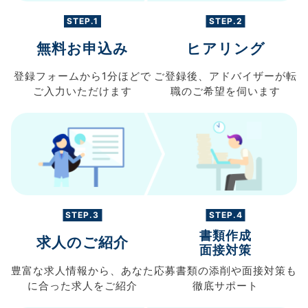
STEP.1
STEP.2
無料お申込み
ヒアリング
登録フォームから
1分ほどで
ご登録後、
アドバイザーが転
ご入力
いただけます
職の
ご希望を伺います
STEP.3
STEP.4
書類作成
求人のご紹介
面接対策
豊富な求人情報から、
あなた
応募書類の
添削や面接対策も
に合った求人を
ご紹介
徹底サポート