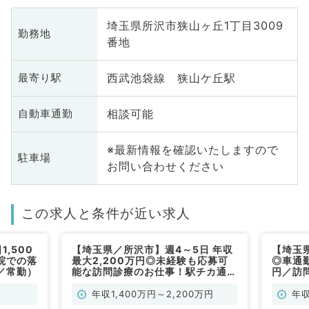
埼玉県所沢市狭山ヶ丘1丁目3009
勤務地
番地
西武池袋線 狭山ケ丘駅
最寄り駅
相談可能
自動車通勤
※最新情報を確認いたしますので
駐車場
お問い合わせください
この求人と条件が近い求人
,500
【埼玉県／所沢市】週4～5日 年収
【埼玉
院での落
最大2,200万円◎未経験も応募可
◎車通勤
／常勤）
能な訪問診療のお仕事！駅チカ通勤
円／訪
便利でアットホームなクリニック
／常勤
（科目不問）
年収1,400万円～2,200万円
年収