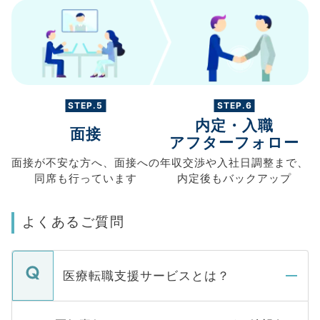
STEP.5
STEP.6
内定・入職
面接
アフターフォロー
面接が不安な方へ、
面接への
年収交渉や
入社日調整まで、
同席も
行っています
内定後もバックアップ
よくあるご質問
医療転職支援サービスとは？