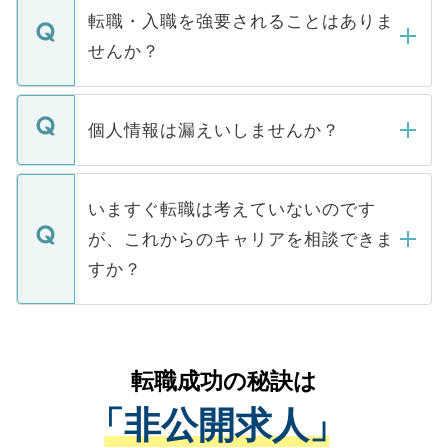
いただきますので、しばらくお待ちくださ
うち約3割は、Webサイトからご覧いただ
転職・入職を強要されることはありま
い。
けない「非公開求人」です。非公開求人は
せんか？
下記の理由によって、一般には公開してい
ません。
転職・入職を強要することは一切ありませ
ん。また、仮に応募先から内定をいただい
個人情報は漏えいしませんか？
■応募殺到を避けるため 人気のある医療機
たとしても、ご本人が納得しない限り、内
関を公にしてしまうと、応募が殺到する場
定を承諾する必要はありません。内定先へ
個人情報が漏えいすることはありませんの
合があります。 選考を効率よく行うため
の辞退の連絡はキャリアパートナーが行い
で、ご安心ください。当サイトからの登録
いますぐ転職は考えていないのです
に、医療機関が求める条件に合った人材の
ますので、ご安心ください。
などで収集したご登録者様の個人情報は、
が、これからのキャリアを相談できま
みを人材紹介会社に依頼するケースが増え
ご本人のキャリアアップおよび転職活動の
ています。
すか？
支援を目的に使用いたします。お預かりし
ているすべての個人データはご本人の許可
お気軽にご相談ください。先生専任のキャ
なく、医療機関側に開示したり、第三者に
リアパートナーが将来のご希望などをおう
提供することは一切ありません。また弊社
かがいして、現在の医療機関の状況や紹介
転職成功の秘訣は
は、個人情報の取り扱いについての厳密な
経験をまじえながら、適切なアドバイスを
管理基準を満たした事業者のみに付与され
「非公開求人」
させていただきます。すぐにご転職をされ
る、プライバシーマークを取得済みです。
ない方には、長期的なサポートが可能です