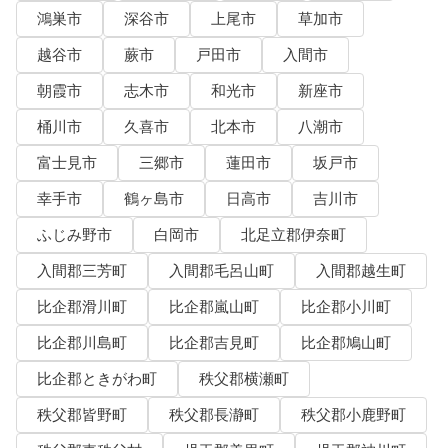
鴻巣市
深谷市
上尾市
草加市
越谷市
蕨市
戸田市
入間市
朝霞市
志木市
和光市
新座市
桶川市
久喜市
北本市
八潮市
富士見市
三郷市
蓮田市
坂戸市
幸手市
鶴ヶ島市
日高市
吉川市
ふじみ野市
白岡市
北足立郡伊奈町
入間郡三芳町
入間郡毛呂山町
入間郡越生町
比企郡滑川町
比企郡嵐山町
比企郡小川町
比企郡川島町
比企郡吉見町
比企郡鳩山町
比企郡ときがわ町
秩父郡横瀬町
秩父郡皆野町
秩父郡長瀞町
秩父郡小鹿野町