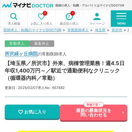
医師の求人・転職・アルバイトはマイナビDOCTOR
0
1
MENU
お気に入り求人
最近見た求人
マイページ
求人検索
医師求人・転職のマイナビDOCTOR
常勤医師求人
埼玉県
所沢市
所
常勤求人
募集停止
所沢緑ヶ丘病院
の常勤医師求人
【埼玉県／所沢市】外来、病棟管理業務！週4.5日
年収1,400万円～／駅近で通勤便利なクリニック
（循環器内科／常勤）
更新日 : 2025/02/07
求人No : 657482
最新の募集状況を
お気に入り
問い合わせる