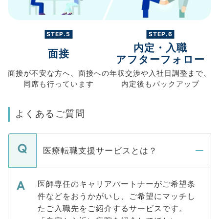
STEP.5
STEP.6
内定・入職
面接
アフターフォロー
面接が不安な方へ、
面接への
年収交渉や
入社日調整まで、
同席も
行っています
内定後もバックアップ
よくあるご質問
医療転職支援サービスとは？
医師専任のキャリアパートナーがご希望条
件などをおうかがいし、ご希望にマッチし
たご入職先をご紹介するサービスです。