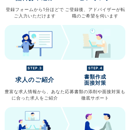
登録フォームから
1分ほどで
ご登録後、
アドバイザーが転
ご入力
いただけます
職の
ご希望を伺います
STEP.3
STEP.4
書類作成
求人のご紹介
面接対策
豊富な求人情報から、
あなた
応募書類の
添削や面接対策も
に合った求人を
ご紹介
徹底サポート