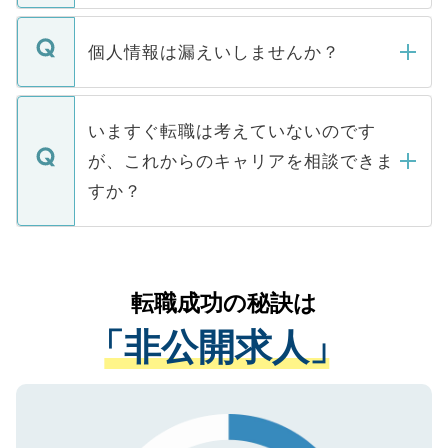
ません。
転職・入職を強要することは一切ありませ
ん。また、仮に応募先から内定をいただい
個人情報は漏えいしませんか？
■応募殺到を避けるため 人気のある医療機
たとしても、ご本人が納得しない限り、内
関を公にしてしまうと、応募が殺到する場
定を承諾する必要はありません。内定先へ
個人情報が漏えいすることはありませんの
合があります。 選考を効率よく行うため
の辞退の連絡はキャリアパートナーが行い
で、ご安心ください。当サイトからの登録
いますぐ転職は考えていないのです
に、医療機関が求める条件に合った人材の
ますので、ご安心ください。
などで収集したご登録者様の個人情報は、
が、これからのキャリアを相談できま
みを人材紹介会社に依頼するケースが増え
ご本人のキャリアアップおよび転職活動の
ています。
すか？
支援を目的に使用いたします。お預かりし
ているすべての個人データはご本人の許可
お気軽にご相談ください。先生専任のキャ
なく、医療機関側に開示したり、第三者に
リアパートナーが将来のご希望などをおう
提供することは一切ありません。また弊社
かがいして、現在の医療機関の状況や紹介
転職成功の秘訣は
は、個人情報の取り扱いについての厳密な
経験をまじえながら、適切なアドバイスを
管理基準を満たした事業者のみに付与され
「非公開求人」
させていただきます。すぐにご転職をされ
る、プライバシーマークを取得済みです。
ない方には、長期的なサポートが可能です
ご登録いただいた個人情報は、SSL（デー
ので、まずはご登録ください。
タ暗号化）によって保護されていますの
で、機密保持に関してもご安心ください。