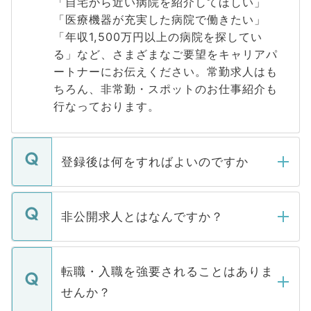
「自宅から近い病院を紹介してほしい」
「医療機器が充実した病院で働きたい」
「年収1,500万円以上の病院を探してい
る」など、さまざまなご要望をキャリアパ
ートナーにお伝えください。常勤求人はも
ちろん、非常勤・スポットのお仕事紹介も
行なっております。
登録後は何をすればよいのですか
ご登録いただきましたら、弊社担当者がご
登録内容を確認し、その後メールもしくは
非公開求人とはなんですか？
お電話にて次のステップのご案内をいたし
ます。通常、5営業日以内にはご連絡をせて
マイナビDOCTORで取り扱っている求人の
いただきますので、しばらくお待ちくださ
うち約3割は、Webサイトからご覧いただ
転職・入職を強要されることはありま
い。
けない「非公開求人」です。非公開求人は
せんか？
下記の理由によって、一般には公開してい