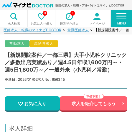
医師の求人・転職・アルバイトはマイナビDOCTOR
0
1
MENU
お気に入り求人
最近見た求人
マイページ
求人検索
医師求人・転職のマイナビDOCTOR
常勤医師求人
【新規開院案件／一都三
常勤求人
高給与求人
【新規開院案件／一都三県】大手小児科クリニック
／多数出店実績あり／週4.5日年収1,600万円～・
週5日1,800万～／一般外来（小児科／常勤）
更新日 : 2026/01/06
求人No : 656345
お気に入り
求人を紹介してもらう
求人詳細