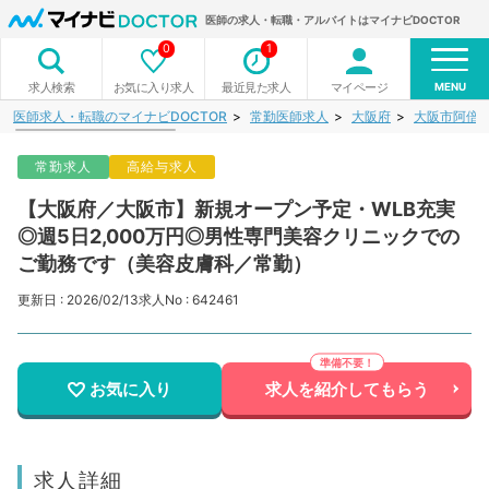
医師の求人・転職・アルバイトはマイナビDOCTOR
0
1
MENU
お気に入り求人
最近見た求人
マイページ
求人検索
医師求人・転職のマイナビDOCTOR
常勤医師求人
大阪府
大阪市阿倍
常勤求人
高給与求人
【大阪府／大阪市】新規オープン予定・WLB充実
◎週5日2,000万円◎男性専門美容クリニックでの
ご勤務です（美容皮膚科／常勤）
更新日 : 2026/02/13
求人No : 642461
お気に入り
求人を紹介してもらう
求人詳細