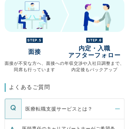
STEP.5
STEP.6
内定・入職
面接
アフターフォロー
面接が不安な方へ、
面接への
年収交渉や
入社日調整まで、
同席も
行っています
内定後もバックアップ
よくあるご質問
医療転職支援サービスとは？
医師専任のキャリアパートナーがご希望条