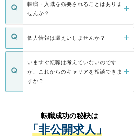
いただきますので、しばらくお待ちくださ
うち約3割は、Webサイトからご覧いただ
転職・入職を強要されることはありま
い。
けない「非公開求人」です。非公開求人は
せんか？
下記の理由によって、一般には公開してい
ません。
転職・入職を強要することは一切ありませ
ん。また、仮に応募先から内定をいただい
個人情報は漏えいしませんか？
■応募殺到を避けるため 人気のある医療機
たとしても、ご本人が納得しない限り、内
関を公にしてしまうと、応募が殺到する場
定を承諾する必要はありません。内定先へ
個人情報が漏えいすることはありませんの
合があります。 選考を効率よく行うため
の辞退の連絡はキャリアパートナーが行い
で、ご安心ください。当サイトからの登録
いますぐ転職は考えていないのです
に、医療機関が求める条件に合った人材の
ますので、ご安心ください。
などで収集したご登録者様の個人情報は、
が、これからのキャリアを相談できま
みを人材紹介会社に依頼するケースが増え
ご本人のキャリアアップおよび転職活動の
ています。
すか？
支援を目的に使用いたします。お預かりし
ているすべての個人データはご本人の許可
お気軽にご相談ください。先生専任のキャ
なく、医療機関側に開示したり、第三者に
リアパートナーが将来のご希望などをおう
提供することは一切ありません。また弊社
かがいして、現在の医療機関の状況や紹介
転職成功の秘訣は
は、個人情報の取り扱いについての厳密な
経験をまじえながら、適切なアドバイスを
管理基準を満たした事業者のみに付与され
「非公開求人」
させていただきます。すぐにご転職をされ
る、プライバシーマークを取得済みです。
ない方には、長期的なサポートが可能です
ご登録いただいた個人情報は、SSL（デー