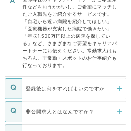
件などをおうかがいし、ご希望にマッチし
たご入職先をご紹介するサービスです。
「自宅から近い病院を紹介してほしい」
「医療機器が充実した病院で働きたい」
「年収1,500万円以上の病院を探してい
る」など、さまざまなご要望をキャリアパ
ートナーにお伝えください。常勤求人はも
ちろん、非常勤・スポットのお仕事紹介も
行なっております。
登録後は何をすればよいのですか
ご登録いただきましたら、弊社担当者がご
登録内容を確認し、その後メールもしくは
非公開求人とはなんですか？
お電話にて次のステップのご案内をいたし
ます。通常、5営業日以内にはご連絡をせて
マイナビDOCTORで取り扱っている求人の