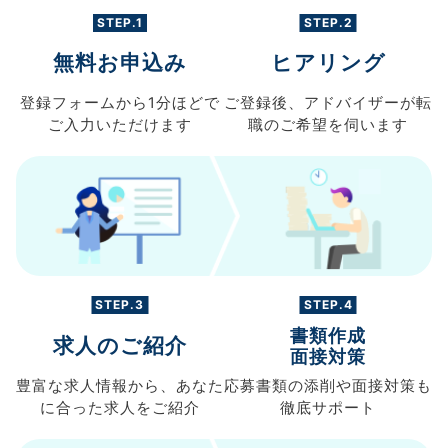
STEP.1
STEP.2
無料お申込み
ヒアリング
登録フォームから
1分ほどで
ご登録後、
アドバイザーが転
ご入力
いただけます
職の
ご希望を伺います
STEP.3
STEP.4
書類作成
求人のご紹介
面接対策
豊富な求人情報から、
あなた
応募書類の
添削や面接対策も
に合った求人を
ご紹介
徹底サポート