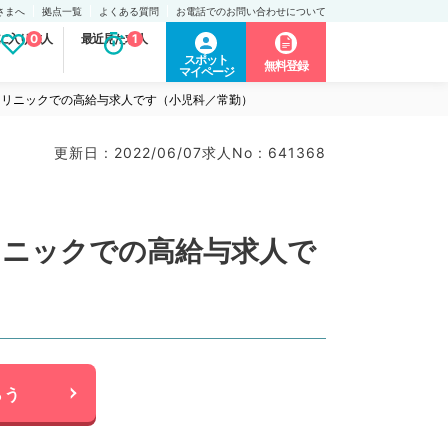
さまへ
拠点一覧
よくある質問
お電話でのお問い合わせについて
に入り求人
0
最近見た求人
1
スポット
無料登録
マイページ
クリニックでの高給与求人です（小児科／常勤）
更新日 : 2022/06/07
求人No : 641368
リニックでの高給与求人で
らう