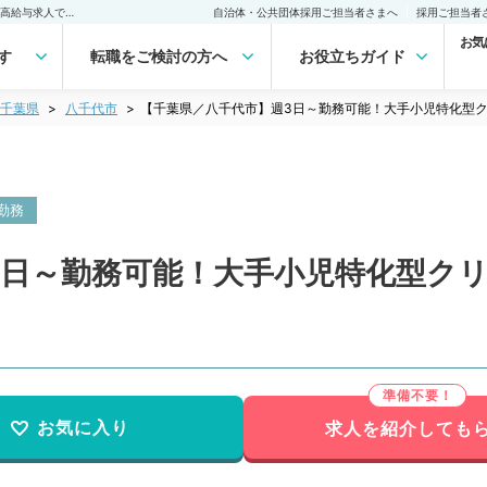
【千葉県／八千代市】週3日～勤務可能！大手小児特化型クリニックでの高給与求人です（小児科／常勤）の転職・求人｜医師の求人・転職・アルバイトは【マイナビDOCTOR】
自治体・公共団体採用ご担当者さまへ
採用ご担当者
お気
す
転職をご検討の方へ
お役立ちガイド
千葉県
八千代市
【千葉県／八千代市】週3日～勤務可能！大手小児特化型
勤務
3日～勤務可能！大手小児特化型ク
お気に入り
求人を紹介しても