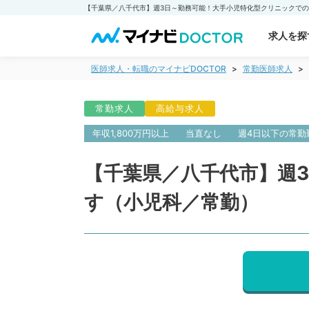
求人を探
医師求人・転職のマイナビDOCTOR
常勤医師求人
常勤求人
高給与求人
年収1,800万円以上
当直なし
週4日以下の常勤
【千葉県／八千代市】週
す（小児科／常勤）