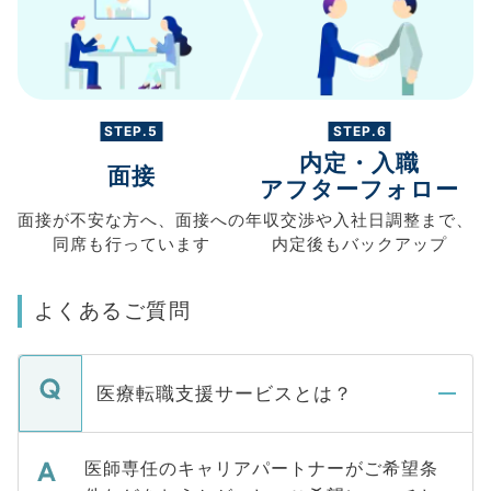
STEP.5
STEP.6
内定・入職
面接
アフターフォロー
面接が不安な方へ、
面接への
年収交渉や
入社日調整まで、
同席も
行っています
内定後もバックアップ
よくあるご質問
医療転職支援サービスとは？
医師専任のキャリアパートナーがご希望条