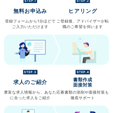
STEP.1
STEP.2
無料お申込み
ヒアリング
登録フォームから
1分ほどで
ご登録後、
アドバイザーが転
ご入力
いただけます
職の
ご希望を伺います
STEP.3
STEP.4
書類作成
求人のご紹介
面接対策
豊富な求人情報から、
あなた
応募書類の
添削や面接対策も
に合った求人を
ご紹介
徹底サポート