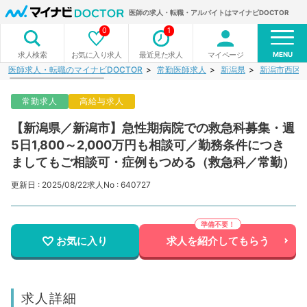
医師の求人・転職・アルバイトはマイナビDOCTOR
0
1
MENU
お気に入り求人
最近見た求人
マイページ
求人検索
医師求人・転職のマイナビDOCTOR
常勤医師求人
新潟県
新潟市西区
常勤求人
高給与求人
【新潟県／新潟市】急性期病院での救急科募集・週
5日1,800～2,000万円も相談可／勤務条件につき
ましてもご相談可・症例もつめる（救急科／常勤）
更新日 : 2025/08/22
求人No : 640727
お気に入り
求人を紹介してもらう
求人詳細