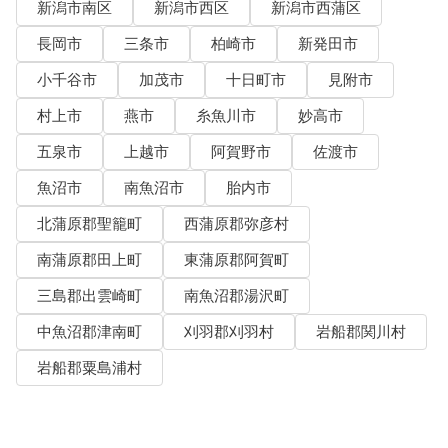
新潟市南区
新潟市西区
新潟市西蒲区
長岡市
三条市
柏崎市
新発田市
小千谷市
加茂市
十日町市
見附市
村上市
燕市
糸魚川市
妙高市
五泉市
上越市
阿賀野市
佐渡市
魚沼市
南魚沼市
胎内市
北蒲原郡聖籠町
西蒲原郡弥彦村
南蒲原郡田上町
東蒲原郡阿賀町
三島郡出雲崎町
南魚沼郡湯沢町
中魚沼郡津南町
刈羽郡刈羽村
岩船郡関川村
岩船郡粟島浦村