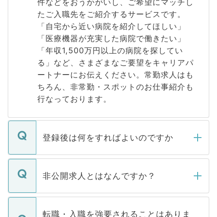
件などをおうかがいし、ご希望にマッチし
たご入職先をご紹介するサービスです。
「自宅から近い病院を紹介してほしい」
「医療機器が充実した病院で働きたい」
「年収1,500万円以上の病院を探してい
る」など、さまざまなご要望をキャリアパ
ートナーにお伝えください。常勤求人はも
ちろん、非常勤・スポットのお仕事紹介も
行なっております。
登録後は何をすればよいのですか
ご登録いただきましたら、弊社担当者がご
登録内容を確認し、その後メールもしくは
非公開求人とはなんですか？
お電話にて次のステップのご案内をいたし
ます。通常、5営業日以内にはご連絡をせて
マイナビDOCTORで取り扱っている求人の
いただきますので、しばらくお待ちくださ
うち約3割は、Webサイトからご覧いただ
転職・入職を強要されることはありま