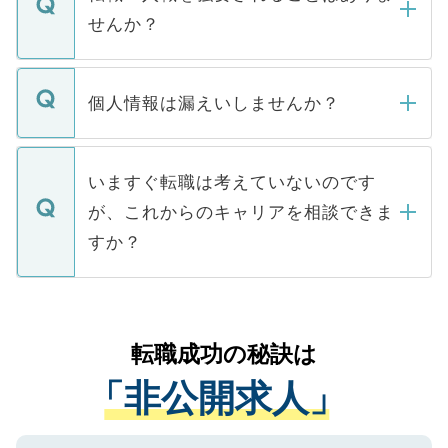
い。
けない「非公開求人」です。非公開求人は
せんか？
下記の理由によって、一般には公開してい
ません。
転職・入職を強要することは一切ありませ
ん。また、仮に応募先から内定をいただい
個人情報は漏えいしませんか？
■応募殺到を避けるため 人気のある医療機
たとしても、ご本人が納得しない限り、内
関を公にしてしまうと、応募が殺到する場
定を承諾する必要はありません。内定先へ
個人情報が漏えいすることはありませんの
合があります。 選考を効率よく行うため
の辞退の連絡はキャリアパートナーが行い
で、ご安心ください。当サイトからの登録
いますぐ転職は考えていないのです
に、医療機関が求める条件に合った人材の
ますので、ご安心ください。
などで収集したご登録者様の個人情報は、
が、これからのキャリアを相談できま
みを人材紹介会社に依頼するケースが増え
ご本人のキャリアアップおよび転職活動の
ています。
すか？
支援を目的に使用いたします。お預かりし
ているすべての個人データはご本人の許可
お気軽にご相談ください。先生専任のキャ
なく、医療機関側に開示したり、第三者に
リアパートナーが将来のご希望などをおう
提供することは一切ありません。また弊社
かがいして、現在の医療機関の状況や紹介
転職成功の秘訣は
は、個人情報の取り扱いについての厳密な
経験をまじえながら、適切なアドバイスを
管理基準を満たした事業者のみに付与され
「非公開求人」
させていただきます。すぐにご転職をされ
る、プライバシーマークを取得済みです。
ない方には、長期的なサポートが可能です
ご登録いただいた個人情報は、SSL（デー
ので、まずはご登録ください。