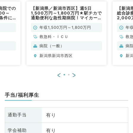
病院での
【新潟県／新潟市西区】週5日
【新潟
00～
1,500万円～1,800万円★駅チカで
総合診療
務条件に
通勤便利な急性期病院！マイカー通
2,00
例もつめ
勤可能です（救急科／常勤）
つきま
る（総
年収1,500万円～1,800万円
年収
救急科・ＩＣＵ
救
病院（一般）
病
新潟県新潟市西区
新
<
>
手当/福利厚生
有り
通勤手当
有り
学会補助