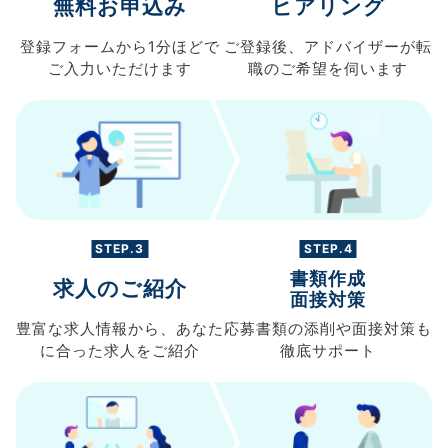
無料お申込み
ヒアリング
登録フォームから
1分ほどで
ご登録後、
アドバイザーが転
ご入力
いただけます
職の
ご希望を伺います
STEP.3
STEP.4
書類作成
求人のご紹介
面接対策
豊富な求人情報から、
あなた
応募書類の
添削や面接対策も
に合った求人を
ご紹介
徹底サポート