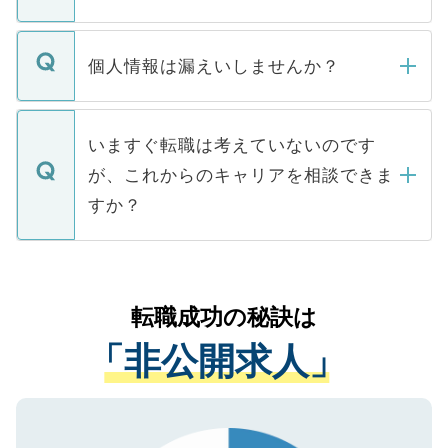
下記の理由によって、一般には公開してい
ません。
転職・入職を強要することは一切ありませ
ん。また、仮に応募先から内定をいただい
個人情報は漏えいしませんか？
■応募殺到を避けるため 人気のある医療機
たとしても、ご本人が納得しない限り、内
関を公にしてしまうと、応募が殺到する場
定を承諾する必要はありません。内定先へ
個人情報が漏えいすることはありませんの
合があります。 選考を効率よく行うため
の辞退の連絡はキャリアパートナーが行い
で、ご安心ください。当サイトからの登録
いますぐ転職は考えていないのです
に、医療機関が求める条件に合った人材の
ますので、ご安心ください。
などで収集したご登録者様の個人情報は、
が、これからのキャリアを相談できま
みを人材紹介会社に依頼するケースが増え
ご本人のキャリアアップおよび転職活動の
ています。
すか？
支援を目的に使用いたします。お預かりし
ているすべての個人データはご本人の許可
お気軽にご相談ください。先生専任のキャ
なく、医療機関側に開示したり、第三者に
リアパートナーが将来のご希望などをおう
提供することは一切ありません。また弊社
かがいして、現在の医療機関の状況や紹介
転職成功の秘訣は
は、個人情報の取り扱いについての厳密な
経験をまじえながら、適切なアドバイスを
管理基準を満たした事業者のみに付与され
「非公開求人」
させていただきます。すぐにご転職をされ
る、プライバシーマークを取得済みです。
ない方には、長期的なサポートが可能です
ご登録いただいた個人情報は、SSL（デー
ので、まずはご登録ください。
タ暗号化）によって保護されていますの
で、機密保持に関してもご安心ください。