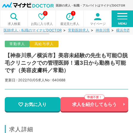
医師の求人・転職・アルバイトはマイナビDOCTOR
0
1
MENU
お気に入り求人
最近見た求人
マイページ
求人検索
医師求人・転職のマイナビDOCTOR
常勤医師求人
神奈川県
横浜市西
常勤求人
高給与求人
【神奈川県／横浜市】美容未経験の先生も可能◎脱
毛クリニックでの管理医師！週3日から勤務も可能
です（美容皮膚科／常勤）
更新日 : 2022/10/05
求人No : 640688
お気に入り
求人を紹介してもらう
求人詳細