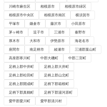
川崎市麻生区
相模原市
相模原市緑区
相模原市中央区
相模原市南区
横須賀市
平塚市
鎌倉市
藤沢市
小田原市
茅ヶ崎市
逗子市
三浦市
秦野市
厚木市
大和市
伊勢原市
海老名市
座間市
南足柄市
綾瀬市
三浦郡葉山町
高座郡寒川町
中郡大磯町
中郡二宮町
足柄上郡中井町
足柄上郡大井町
足柄上郡松田町
足柄上郡山北町
足柄上郡開成町
足柄下郡箱根町
足柄下郡真鶴町
足柄下郡湯河原町
愛甲郡愛川町
愛甲郡清川村