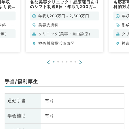
日年収
名な美容クリニック！必須曜日あり
も応募可
駅より徒
のシフト制週5日・年収1,200万～
科的対
目不問／
2500万！経験により検討可です
（美容皮膚科／常勤）
年収1,200万円～2,500万円
年収
内科、外
美容皮膚科
形
容皮膚科
般
診療）
クリニック(美容・自由診療）
ク
美
神奈川県横浜市西区
神
<
>
手当/福利厚生
有り
通勤手当
有り
学会補助