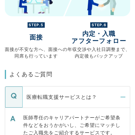
STEP.5
STEP.6
内定・入職
面接
アフターフォロー
面接が不安な方へ、
面接への
年収交渉や
入社日調整まで、
同席も
行っています
内定後もバックアップ
よくあるご質問
医療転職支援サービスとは？
医師専任のキャリアパートナーがご希望条
件などをおうかがいし、ご希望にマッチし
たご入職先をご紹介するサービスです。