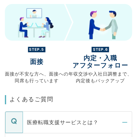
STEP.5
STEP.6
内定・入職
面接
アフターフォロー
面接が不安な方へ、
面接への
年収交渉や
入社日調整まで、
同席も
行っています
内定後もバックアップ
よくあるご質問
医療転職支援サービスとは？