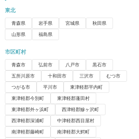
東北
青森県
岩手県
宮城県
秋田県
山形県
福島県
市区町村
青森市
弘前市
八戸市
黒石市
五所川原市
十和田市
三沢市
むつ市
つがる市
平川市
東津軽郡平内町
東津軽郡今別町
東津軽郡蓬田村
東津軽郡外ヶ浜町
西津軽郡鰺ヶ沢町
西津軽郡深浦町
中津軽郡西目屋村
南津軽郡藤崎町
南津軽郡大鰐町