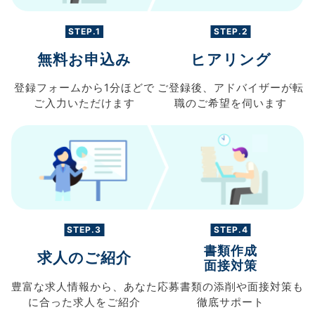
STEP.1
STEP.2
無料お申込み
ヒアリング
登録フォームから
1分ほどで
ご登録後、
アドバイザーが転
ご入力
いただけます
職の
ご希望を伺います
STEP.3
STEP.4
書類作成
求人のご紹介
面接対策
豊富な求人情報から、
あなた
応募書類の
添削や面接対策も
に合った求人を
ご紹介
徹底サポート