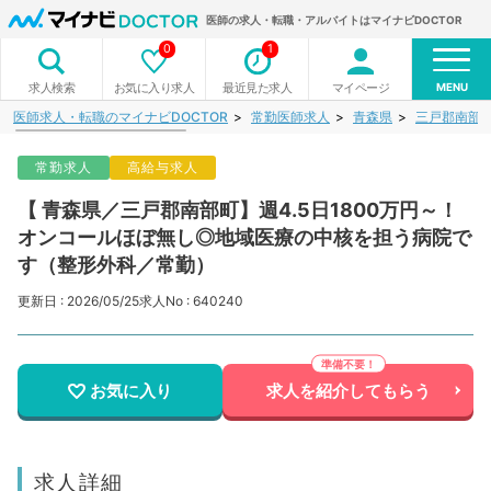
医師の求人・転職・アルバイトはマイナビDOCTOR
0
1
MENU
お気に入り求人
最近見た求人
マイページ
求人検索
医師求人・転職のマイナビDOCTOR
常勤医師求人
青森県
三戸郡南部
常勤求人
高給与求人
【 青森県／三戸郡南部町】週4.5日1800万円～！
オンコールほぼ無し◎地域医療の中核を担う病院で
す（整形外科／常勤）
更新日 : 2026/05/25
求人No : 640240
お気に入り
求人を紹介してもらう
求人詳細