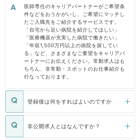
医師専任のキャリアパートナーがご希望条
件などをおうかがいし、ご希望にマッチし
たご入職先をご紹介するサービスです。
「自宅から近い病院を紹介してほしい」
「医療機器が充実した病院で働きたい」
「年収1,500万円以上の病院を探してい
る」など、さまざまなご要望をキャリアパ
ートナーにお伝えください。常勤求人はも
ちろん、非常勤・スポットのお仕事紹介も
行なっております。
登録後は何をすればよいのですか
ご登録いただきましたら、弊社担当者がご
登録内容を確認し、その後メールもしくは
非公開求人とはなんですか？
お電話にて次のステップのご案内をいたし