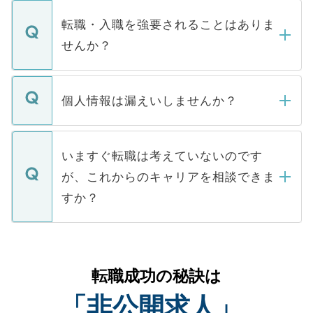
ます。通常、5営業日以内にはご連絡をせて
マイナビDOCTORで取り扱っている求人の
いただきますので、しばらくお待ちくださ
うち約3割は、Webサイトからご覧いただ
転職・入職を強要されることはありま
い。
けない「非公開求人」です。非公開求人は
せんか？
下記の理由によって、一般には公開してい
ません。
転職・入職を強要することは一切ありませ
ん。また、仮に応募先から内定をいただい
個人情報は漏えいしませんか？
■応募殺到を避けるため 人気のある医療機
たとしても、ご本人が納得しない限り、内
関を公にしてしまうと、応募が殺到する場
定を承諾する必要はありません。内定先へ
個人情報が漏えいすることはありませんの
合があります。 選考を効率よく行うため
の辞退の連絡はキャリアパートナーが行い
で、ご安心ください。当サイトからの登録
いますぐ転職は考えていないのです
に、医療機関が求める条件に合った人材の
ますので、ご安心ください。
などで収集したご登録者様の個人情報は、
が、これからのキャリアを相談できま
みを人材紹介会社に依頼するケースが増え
ご本人のキャリアアップおよび転職活動の
ています。
すか？
支援を目的に使用いたします。お預かりし
ているすべての個人データはご本人の許可
お気軽にご相談ください。先生専任のキャ
なく、医療機関側に開示したり、第三者に
リアパートナーが将来のご希望などをおう
提供することは一切ありません。また弊社
かがいして、現在の医療機関の状況や紹介
転職成功の秘訣は
は、個人情報の取り扱いについての厳密な
経験をまじえながら、適切なアドバイスを
管理基準を満たした事業者のみに付与され
「非公開求人」
させていただきます。すぐにご転職をされ
る、プライバシーマークを取得済みです。