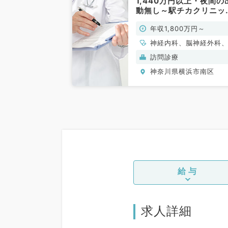
1,440万円以上・夜間の
動無し～駅チカクリニッ
～（訪問診療／常勤）
年収1,800万円～
神経内科、脳神経外科
般内科、老年内科、外
訪問診療
全般、一般外科
神奈川県横浜市南区
給与
求人詳細