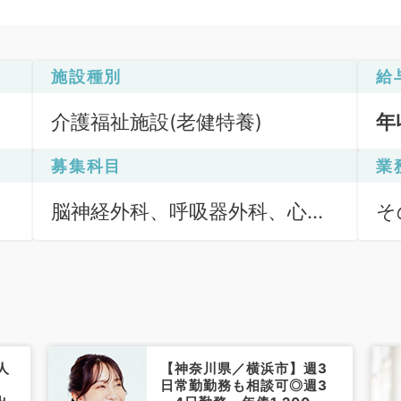
施設種別
給
介護福祉施設(老健特養)
年
募集科目
業
脳神経外科、呼吸器外科、心臓
そ
血管外科、一般内科、循環器内
科、呼吸器内科、消化器内科、
外科系全般、一般外科、消化器
外科
人
【神奈川県／横浜市】週3
日常勤勤務も相談可◎週3