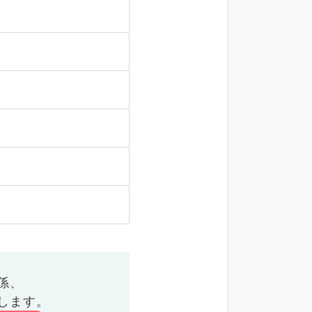
係、
します。