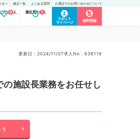
さまへ
拠点一覧
よくある質問
お電話でのお問い合わせについて
に入り求人
0
最近見た求人
1
スポット
無料登録
マイページ
更新日 : 2024/11/07
求人No : 636119
健での施設長業務をお任せし
らう