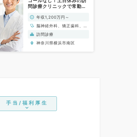
コールなし！土日休みの訪
問診療クリニックで常勤医
師募集（訪問診療／常勤）
年収1,200万円～
脳神経外科、矯正歯科、一
般内科、老年内科、外科系
訪問診療
全般、一般外科
神奈川県横浜市南区
手当/福利厚生