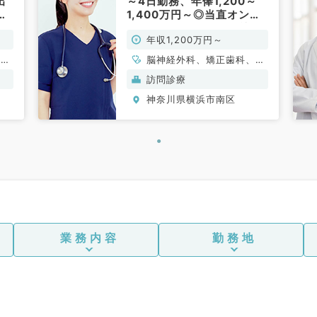
出
～4日勤務、年俸1,200～
ク
1,400万円～◎当直オンコ
ールなし！土日休みの訪問
年収1,200万円～
診療のご勤務（訪問診療／
常勤）
、一
脳神経外科、矯正歯科、一
科系
般内科、老年内科、外科系
訪問診療
全般、一般外科
神奈川県横浜市南区
業務内容
勤務地