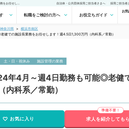
【神奈川県／横浜市】2024年4月～週4日勤務も可能◎老健での施設長業務をお任せします！週4.5日1,300万円（内科系／常勤）の転職・求人｜医師の求人・転職・アルバイトは【マイナビDOCTOR】
自治体・公共団体採用ご担当者さまへ
採用ご担当者
お気
す
転職をご検討の方へ
お役立ちガイド
神奈川県
横浜市南区
老健での施設長業務をお任せします！週4.5日1,300万円（内科系／常勤）
土・日・祝休み
施設管理の業務
24年4月～週4日勤務も可能◎老
万円（内科系／常勤）
お気に入り
求人を紹介しても