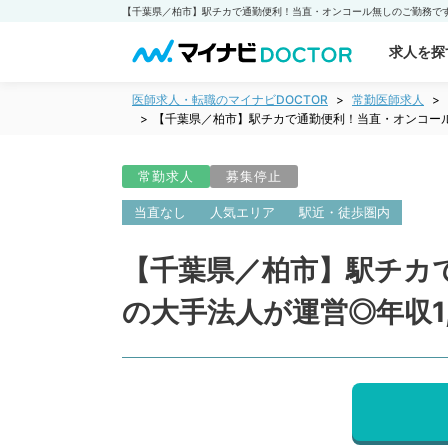
求人を探
医師求人・転職のマイナビDOCTOR
常勤医師求人
【千葉県／柏市】駅チカで通勤便利！当直・オンコール無
常勤求人
募集停止
当直なし
人気エリア
駅近・徒歩圏内
【千葉県／柏市】駅チカ
の大手法人が運営◎年収1,