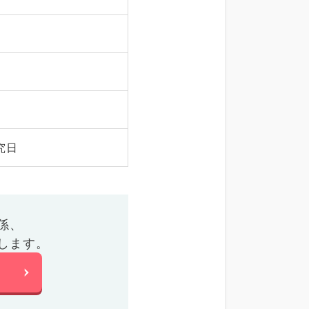
究日
係、
します。