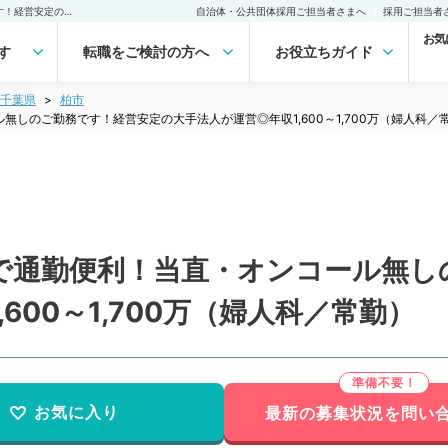
【千葉県／柏市】駅チカで通勤便利！当直・オンコール無しのご勤務です！経営安定の大手法人が運営◎年収1,600～1,700万（婦人科／常勤）の転職・求人｜医師の求人・転職・アルバイトは【マイナビDOCTOR】
自治体・公共団体採用ご担当者さまへ
採用ご担当者
お気
す
転職をご検討の方へ
お役立ちガイド
千葉県
柏市
しのご勤務です！経営安定の大手法人が運営◎年収1,600～1,700万（婦人科／
で通勤便利！当直・オンコール無し
600～1,700万（婦人科／常勤）
お気に入り
最新の募集状況を問い