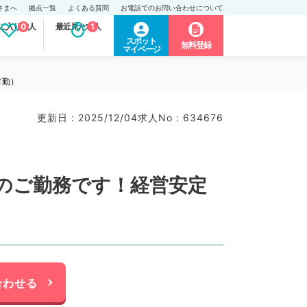
さまへ
拠点一覧
よくある質問
お電話でのお問い合わせについて
に入り求人
0
最近見た求人
1
スポット
無料登録
マイページ
常勤）
更新日 : 2025/12/04
求人No : 634676
のご勤務です！経営安定
合わせる