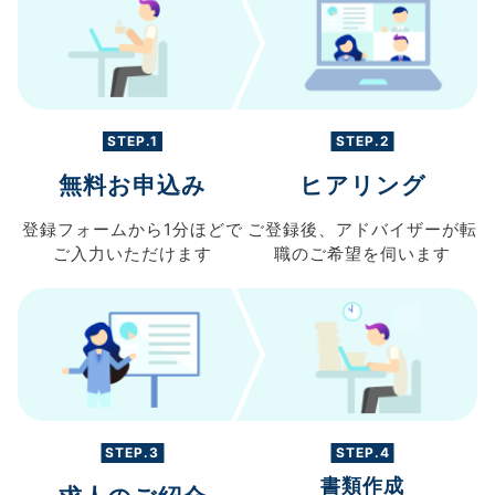
STEP.1
STEP.2
無料お申込み
ヒアリング
登録フォームから
1分ほどで
ご登録後、
アドバイザーが転
ご入力
いただけます
職の
ご希望を伺います
STEP.3
STEP.4
書類作成