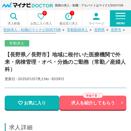
医師の求人・転職・アルバイトはマイナビDOCTOR
0
1
MENU
お気に入り求人
最近見た求人
マイページ
求人検索
医師求人・転職のマイナビDOCTOR
常勤医師求人
長野県
長野市
【
常勤求人
【長野県／長野市】地域に根付いた医療機関で外
来・病棟管理・オペ・分娩のご勤務（常勤／産婦人
科）
更新日 : 2025/01/07
求人No : 633912
お気に入り
求人を紹介してもらう
求人詳細