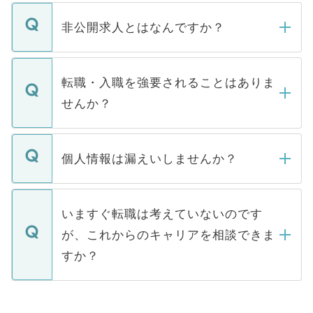
ご登録いただきましたら、弊社担当者がご
登録内容を確認し、その後メールもしくは
非公開求人とはなんですか？
お電話にて次のステップのご案内をいたし
ます。通常、5営業日以内にはご連絡をせて
マイナビDOCTORで取り扱っている求人の
いただきますので、しばらくお待ちくださ
うち約3割は、Webサイトからご覧いただ
転職・入職を強要されることはありま
い。
けない「非公開求人」です。非公開求人は
せんか？
下記の理由によって、一般には公開してい
ません。
転職・入職を強要することは一切ありませ
ん。また、仮に応募先から内定をいただい
個人情報は漏えいしませんか？
■応募殺到を避けるため 人気のある医療機
たとしても、ご本人が納得しない限り、内
関を公にしてしまうと、応募が殺到する場
定を承諾する必要はありません。内定先へ
個人情報が漏えいすることはありませんの
合があります。 選考を効率よく行うため
の辞退の連絡はキャリアパートナーが行い
で、ご安心ください。当サイトからの登録
いますぐ転職は考えていないのです
に、医療機関が求める条件に合った人材の
ますので、ご安心ください。
などで収集したご登録者様の個人情報は、
が、これからのキャリアを相談できま
みを人材紹介会社に依頼するケースが増え
ご本人のキャリアアップおよび転職活動の
ています。
すか？
支援を目的に使用いたします。お預かりし
ているすべての個人データはご本人の許可
お気軽にご相談ください。先生専任のキャ
なく、医療機関側に開示したり、第三者に
リアパートナーが将来のご希望などをおう