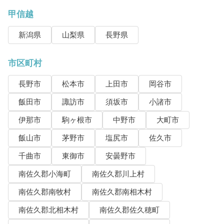
甲信越
新潟県
山梨県
長野県
市区町村
長野市
松本市
上田市
岡谷市
飯田市
諏訪市
須坂市
小諸市
伊那市
駒ヶ根市
中野市
大町市
飯山市
茅野市
塩尻市
佐久市
千曲市
東御市
安曇野市
南佐久郡小海町
南佐久郡川上村
南佐久郡南牧村
南佐久郡南相木村
南佐久郡北相木村
南佐久郡佐久穂町