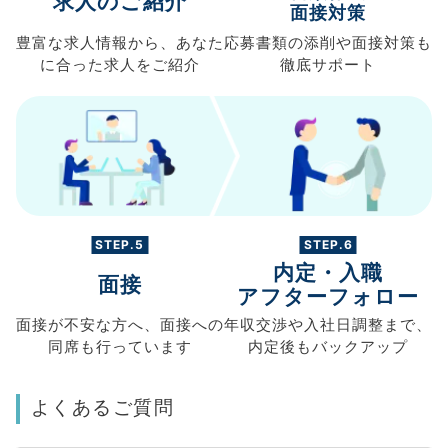
求人のご紹介
面接対策
豊富な求人情報から、
あなた
応募書類の
添削や面接対策も
に合った求人を
ご紹介
徹底サポート
STEP.5
STEP.6
内定・入職
面接
アフターフォロー
面接が不安な方へ、
面接への
年収交渉や
入社日調整まで、
同席も
行っています
内定後もバックアップ
よくあるご質問