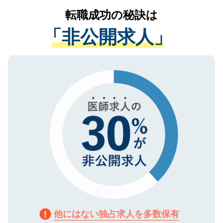
提供することは一切ありません。また弊社
かがいして、現在の医療機関の状況や紹介
転職成功の秘訣は
は、個人情報の取り扱いについての厳密な
経験をまじえながら、適切なアドバイスを
管理基準を満たした事業者のみに付与され
「非公開求人」
させていただきます。すぐにご転職をされ
る、プライバシーマークを取得済みです。
ない方には、長期的なサポートが可能です
ご登録いただいた個人情報は、SSL（デー
ので、まずはご登録ください。
タ暗号化）によって保護されていますの
で、機密保持に関してもご安心ください。
他にはない独占求人を多数保有