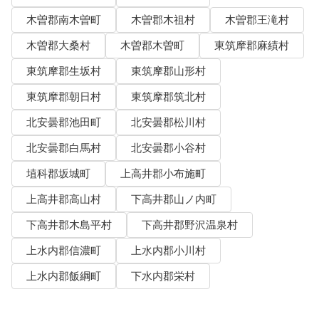
木曽郡南木曽町
木曽郡木祖村
木曽郡王滝村
木曽郡大桑村
木曽郡木曽町
東筑摩郡麻績村
東筑摩郡生坂村
東筑摩郡山形村
東筑摩郡朝日村
東筑摩郡筑北村
北安曇郡池田町
北安曇郡松川村
北安曇郡白馬村
北安曇郡小谷村
埴科郡坂城町
上高井郡小布施町
上高井郡高山村
下高井郡山ノ内町
下高井郡木島平村
下高井郡野沢温泉村
上水内郡信濃町
上水内郡小川村
上水内郡飯綱町
下水内郡栄村