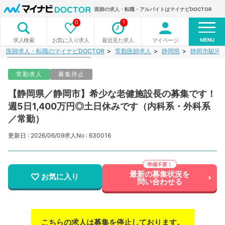
医師の求人・転職・アルバイトはマイナビDOCTOR
0
1
MENU
お気に入り求人
最近見た求人
マイページ
求人検索
医師求人・転職のマイナビDOCTOR
常勤医師求人
静岡県
静岡市駿河
常勤求人
募集停止
【静岡県／静岡市】希少な老健施設長の募集です！
週5日1,400万円◎土日休みです（内科系・外科系
／常勤）
更新日 : 2026/06/09
求人No : 630016
最新の募集状況を
お気に入り
問い合わせる
こちらの求人は募集を停止しております。