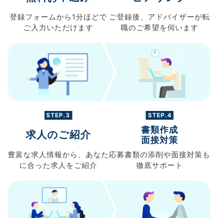
登録フォームから
1分ほどで
ご登録後、
アドバイザーが転
ご入力
いただけます
職の
ご希望を伺います
STEP.3
STEP.4
書類作成
求人のご紹介
面接対策
豊富な求人情報から、
あなた
応募書類の
添削や面接対策も
に合った求人を
ご紹介
徹底サポート