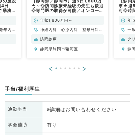
みの施設
【静岡県／静岡市】週5日1,800万
【静岡
週4日
円～◎訪問診療未経験の先生も歓迎
事★週5
ご勤務
◎専門医の取得が可能／オンコール
可◎時
なし・時短勤務・週3日勤務も相談
常勤）
可能な訪問診療のお仕事（内科系・
年収1,800万円～
年収
外科系／常勤）
老年内
神経内科、心療内科、整形外科、
一
科
形成外科、美容外科、脳神経外
訪問診療
ク
科、呼吸器外科、心臓血管外科、
静岡県静岡市駿河区
静
小児外科、泌尿器科、一般内科、
循環器内科、呼吸器内科、消化器
内科、内分泌・代謝内科、腎臓内
<
>
科、老年内科、外科系全般、一般
外科、消化器外科、乳腺外科、膠
原病科、スポーツ整形外科、大
手当/福利厚生
腸・肛門外科、脊髄・脊椎外科
※詳細はお問い合わせください
通勤手当
有り
学会補助