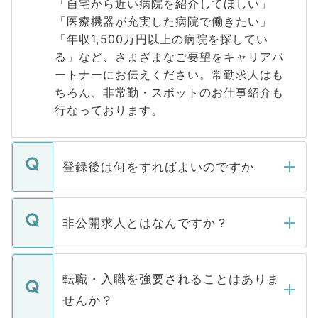
「自宅から近い病院を紹介してほしい」
「医療機器が充実した病院で働きたい」
「年収1,500万円以上の病院を探してい
る」など、さまざまなご要望をキャリアパ
ートナーにお伝えください。常勤求人はも
ちろん、非常勤・スポットのお仕事紹介も
行なっております。
登録後は何をすればよいのですか
ご登録いただきましたら、弊社担当者がご
登録内容を確認し、その後メールもしくは
非公開求人とはなんですか？
お電話にて次のステップのご案内をいたし
ます。通常、5営業日以内にはご連絡をせて
マイナビDOCTORで取り扱っている求人の
いただきますので、しばらくお待ちくださ
うち約3割は、Webサイトからご覧いただ
転職・入職を強要されることはありま
い。
けない「非公開求人」です。非公開求人は
せんか？
下記の理由によって、一般には公開してい