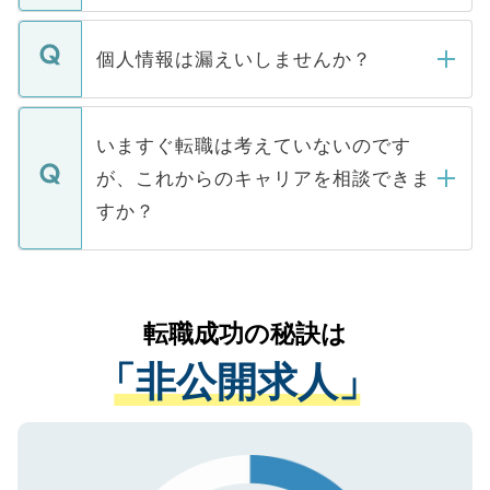
ません。
転職・入職を強要することは一切ありませ
ん。また、仮に応募先から内定をいただい
個人情報は漏えいしませんか？
■応募殺到を避けるため 人気のある医療機
たとしても、ご本人が納得しない限り、内
関を公にしてしまうと、応募が殺到する場
定を承諾する必要はありません。内定先へ
個人情報が漏えいすることはありませんの
合があります。 選考を効率よく行うため
の辞退の連絡はキャリアパートナーが行い
で、ご安心ください。当サイトからの登録
いますぐ転職は考えていないのです
に、医療機関が求める条件に合った人材の
ますので、ご安心ください。
などで収集したご登録者様の個人情報は、
が、これからのキャリアを相談できま
みを人材紹介会社に依頼するケースが増え
ご本人のキャリアアップおよび転職活動の
ています。
すか？
支援を目的に使用いたします。お預かりし
ているすべての個人データはご本人の許可
お気軽にご相談ください。先生専任のキャ
なく、医療機関側に開示したり、第三者に
リアパートナーが将来のご希望などをおう
提供することは一切ありません。また弊社
かがいして、現在の医療機関の状況や紹介
転職成功の秘訣は
は、個人情報の取り扱いについての厳密な
経験をまじえながら、適切なアドバイスを
管理基準を満たした事業者のみに付与され
「非公開求人」
させていただきます。すぐにご転職をされ
る、プライバシーマークを取得済みです。
ない方には、長期的なサポートが可能です
ご登録いただいた個人情報は、SSL（デー
ので、まずはご登録ください。
タ暗号化）によって保護されていますの
で、機密保持に関してもご安心ください。