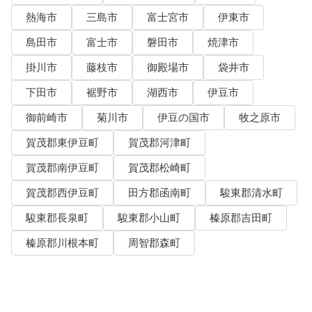
熱海市
三島市
富士宮市
伊東市
島田市
富士市
磐田市
焼津市
掛川市
藤枝市
御殿場市
袋井市
下田市
裾野市
湖西市
伊豆市
御前崎市
菊川市
伊豆の国市
牧之原市
賀茂郡東伊豆町
賀茂郡河津町
賀茂郡南伊豆町
賀茂郡松崎町
賀茂郡西伊豆町
田方郡函南町
駿東郡清水町
駿東郡長泉町
駿東郡小山町
榛原郡吉田町
榛原郡川根本町
周智郡森町