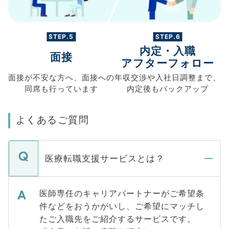
STEP.5
STEP.6
内定・入職
面接
アフターフォロー
面接が不安な方へ、
面接への
年収交渉や
入社日調整まで、
同席も
行っています
内定後もバックアップ
よくあるご質問
医療転職支援サービスとは？
医師専任のキャリアパートナーがご希望条
件などをおうかがいし、ご希望にマッチし
たご入職先をご紹介するサービスです。