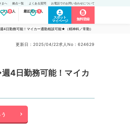
さまへ
拠点一覧
よくある質問
お電話でのお問い合わせについて
に入り求人
0
最近見た求人
1
スポット
無料登録
マイページ
以上◆週4日勤務可能！マイカー通勤相談可能★（精神科／常勤）
更新日 : 2025/04/22
求人No : 624629
上◆週4日勤務可能！マイカ
らう