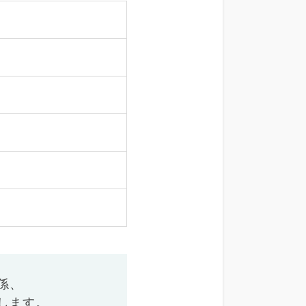
係、
します。