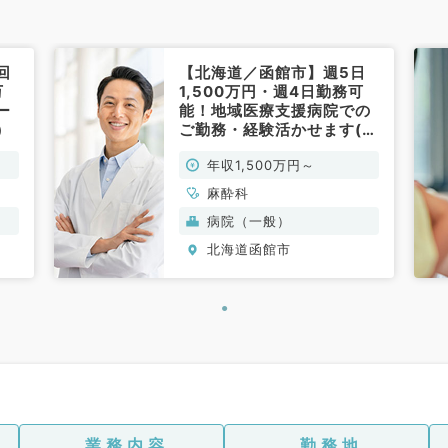
回
【北海道／函館市】週5日
万
1,500万円・週4日勤務可
ー
能！地域医療支援病院での
）
ご勤務・経験活かせます(麻
酔科／常勤)
年収1,500万円～
麻酔科
病院（一般）
北海道函館市
業務内容
勤務地