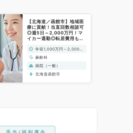
【北海道／函館市】地域医
療に貢献！当直回数相談可
◎週5日～2,000万円！マ
イカー通勤◎転居費用も相
談可◎（麻酔科／常勤）
年収1,000万円～2,000万
円
麻酔科
病院（一般）
北海道函館市
手当/福利厚生