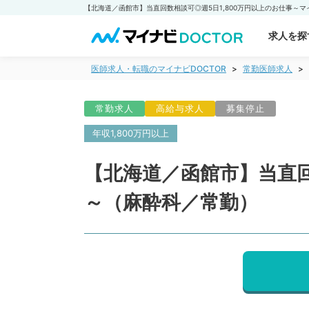
求人を探
医師求人・転職のマイナビDOCTOR
常勤医師求人
常勤求人
高給与求人
募集停止
年収1,800万円以上
【北海道／函館市】当直回
～（麻酔科／常勤）