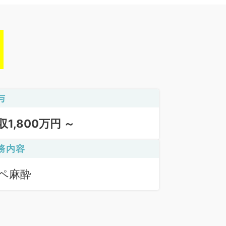
与
収1,800万円 ～
務内容
ペ麻酔