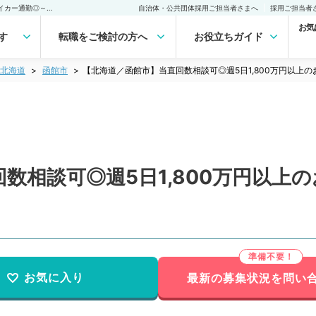
【北海道／函館市】当直回数相談可◎週5日1,800万円以上のお仕事～マイカー通勤◎～（麻酔科／常勤）の転職・求人｜医師の求人・転職・アルバイトは【マイナビDOCTOR】
自治体・公共団体採用ご担当者さまへ
採用ご担当者
お気
す
転職をご検討の方へ
お役立ちガイド
北海道
函館市
【北海道／函館市】当直回数相談可◎週5日1,800万円以上
数相談可◎週5日1,800万円以上
お気に入り
最新の募集状況を問い