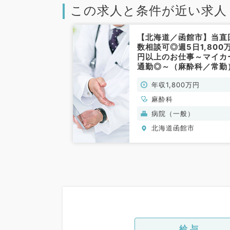
この求人と条件が近い求人
【北海道／函館市】当直
数相談可◎週5日1,800
円以上のお仕事～マイカ
通勤◎～（麻酔科／常勤
年収1,800万円
麻酔科
病院（一般）
北海道函館市
給与