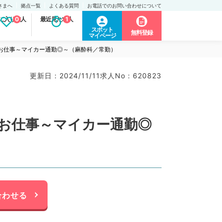
さまへ
拠点一覧
よくある質問
お電話でのお問い合わせについて
に入り求人
0
最近見た求人
1
スポット
無料登録
マイページ
のお仕事～マイカー通勤◎～（麻酔科／常勤）
更新日 : 2024/11/11
求人No : 620823
のお仕事～マイカー通勤◎
合わせる