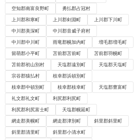
空知郡南富良野町
勇払郡占冠村
上川郡和寒町
上川郡剣淵町
上川郡下川町
中川郡美深町
中川郡音威子府村
中川郡中川町
雨竜郡幌加内町
増毛郡増毛町
留萌郡小平町
苫前郡苫前町
苫前郡羽幌町
苫前郡初山別村
天塩郡遠別町
天塩郡天塩町
宗谷郡猿払村
枝幸郡浜頓別町
枝幸郡中頓別町
枝幸郡枝幸町
天塩郡豊富町
礼文郡礼文町
利尻郡利尻町
利尻郡利尻富士町
天塩郡幌延町
網走郡美幌町
網走郡津別町
斜里郡斜里町
斜里郡清里町
斜里郡小清水町