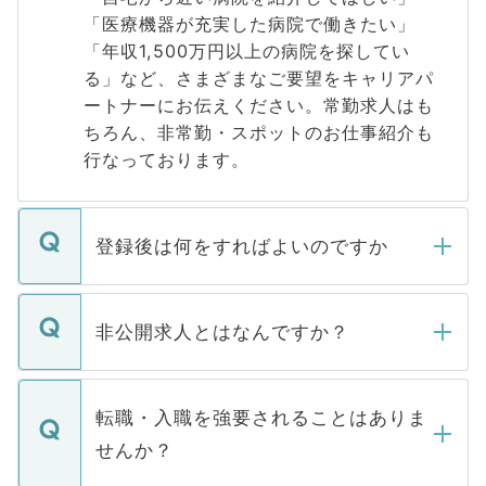
「医療機器が充実した病院で働きたい」
「年収1,500万円以上の病院を探してい
る」など、さまざまなご要望をキャリアパ
ートナーにお伝えください。常勤求人はも
ちろん、非常勤・スポットのお仕事紹介も
行なっております。
登録後は何をすればよいのですか
ご登録いただきましたら、弊社担当者がご
登録内容を確認し、その後メールもしくは
非公開求人とはなんですか？
お電話にて次のステップのご案内をいたし
ます。通常、5営業日以内にはご連絡をせて
マイナビDOCTORで取り扱っている求人の
いただきますので、しばらくお待ちくださ
うち約3割は、Webサイトからご覧いただ
転職・入職を強要されることはありま
い。
けない「非公開求人」です。非公開求人は
せんか？
下記の理由によって、一般には公開してい