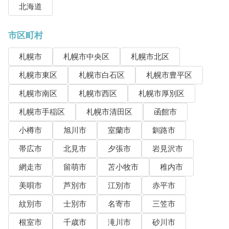
北海道
市区町村
札幌市
札幌市中央区
札幌市北区
札幌市東区
札幌市白石区
札幌市豊平区
札幌市南区
札幌市西区
札幌市厚別区
札幌市手稲区
札幌市清田区
函館市
小樽市
旭川市
室蘭市
釧路市
帯広市
北見市
夕張市
岩見沢市
網走市
留萌市
苫小牧市
稚内市
美唄市
芦別市
江別市
赤平市
紋別市
士別市
名寄市
三笠市
根室市
千歳市
滝川市
砂川市