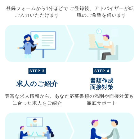
登録フォームから
1分ほどで
ご登録後、
アドバイザーが転
ご入力
いただけます
職の
ご希望を伺います
STEP.3
STEP.4
書類作成
求人のご紹介
面接対策
豊富な求人情報から、
あなた
応募書類の
添削や面接対策も
に合った求人を
ご紹介
徹底サポート