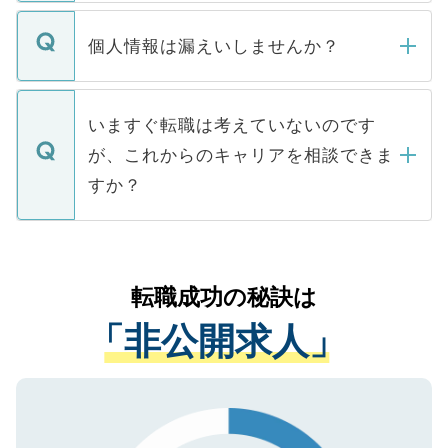
ません。
転職・入職を強要することは一切ありませ
ん。また、仮に応募先から内定をいただい
個人情報は漏えいしませんか？
■応募殺到を避けるため 人気のある医療機
たとしても、ご本人が納得しない限り、内
関を公にしてしまうと、応募が殺到する場
定を承諾する必要はありません。内定先へ
個人情報が漏えいすることはありませんの
合があります。 選考を効率よく行うため
の辞退の連絡はキャリアパートナーが行い
で、ご安心ください。当サイトからの登録
いますぐ転職は考えていないのです
に、医療機関が求める条件に合った人材の
ますので、ご安心ください。
などで収集したご登録者様の個人情報は、
が、これからのキャリアを相談できま
みを人材紹介会社に依頼するケースが増え
ご本人のキャリアアップおよび転職活動の
ています。
すか？
支援を目的に使用いたします。お預かりし
ているすべての個人データはご本人の許可
お気軽にご相談ください。先生専任のキャ
なく、医療機関側に開示したり、第三者に
リアパートナーが将来のご希望などをおう
提供することは一切ありません。また弊社
かがいして、現在の医療機関の状況や紹介
転職成功の秘訣は
は、個人情報の取り扱いについての厳密な
経験をまじえながら、適切なアドバイスを
管理基準を満たした事業者のみに付与され
「非公開求人」
させていただきます。すぐにご転職をされ
る、プライバシーマークを取得済みです。
ない方には、長期的なサポートが可能です
ご登録いただいた個人情報は、SSL（デー
ので、まずはご登録ください。
タ暗号化）によって保護されていますの
で、機密保持に関してもご安心ください。