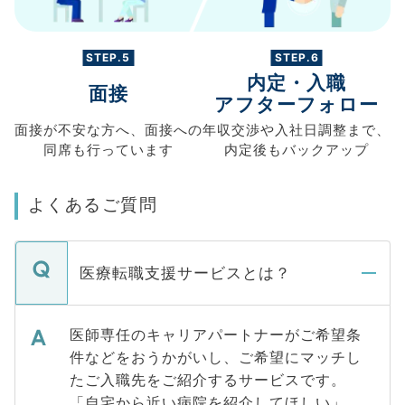
STEP.5
STEP.6
内定・入職
面接
アフターフォロー
面接が不安な方へ、
面接への
年収交渉や
入社日調整まで、
同席も
行っています
内定後もバックアップ
よくあるご質問
医療転職支援サービスとは？
医師専任のキャリアパートナーがご希望条
件などをおうかがいし、ご希望にマッチし
たご入職先をご紹介するサービスです。
「自宅から近い病院を紹介してほしい」