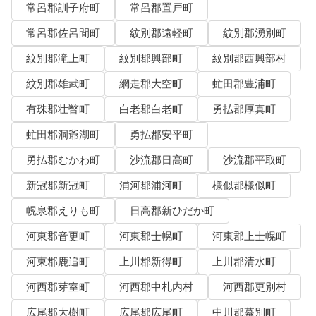
常呂郡訓子府町
常呂郡置戸町
常呂郡佐呂間町
紋別郡遠軽町
紋別郡湧別町
紋別郡滝上町
紋別郡興部町
紋別郡西興部村
紋別郡雄武町
網走郡大空町
虻田郡豊浦町
有珠郡壮瞥町
白老郡白老町
勇払郡厚真町
虻田郡洞爺湖町
勇払郡安平町
勇払郡むかわ町
沙流郡日高町
沙流郡平取町
新冠郡新冠町
浦河郡浦河町
様似郡様似町
幌泉郡えりも町
日高郡新ひだか町
河東郡音更町
河東郡士幌町
河東郡上士幌町
河東郡鹿追町
上川郡新得町
上川郡清水町
河西郡芽室町
河西郡中札内村
河西郡更別村
広尾郡大樹町
広尾郡広尾町
中川郡幕別町