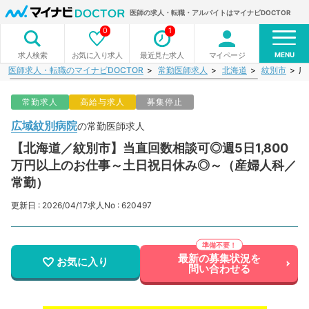
医師の求人・転職・アルバイトはマイナビDOCTOR
0
1
MENU
お気に入り求人
最近見た求人
マイページ
求人検索
医師求人・転職のマイナビDOCTOR
常勤医師求人
北海道
紋別市
広
常勤求人
高給与求人
募集停止
広域紋別病院
の常勤医師求人
【北海道／紋別市】当直回数相談可◎週5日1,800
万円以上のお仕事～土日祝日休み◎～（産婦人科／
常勤）
更新日 : 2026/04/17
求人No : 620497
最新の募集状況を
お気に入り
問い合わせる