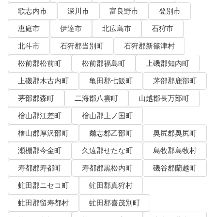
歌志内市
深川市
富良野市
登別市
恵庭市
伊達市
北広島市
石狩市
北斗市
石狩郡当別町
石狩郡新篠津村
松前郡松前町
松前郡福島町
上磯郡知内町
上磯郡木古内町
亀田郡七飯町
茅部郡鹿部町
茅部郡森町
二海郡八雲町
山越郡長万部町
檜山郡江差町
檜山郡上ノ国町
檜山郡厚沢部町
爾志郡乙部町
奥尻郡奥尻町
瀬棚郡今金町
久遠郡せたな町
島牧郡島牧村
寿都郡寿都町
寿都郡黒松内町
磯谷郡蘭越町
虻田郡ニセコ町
虻田郡真狩村
虻田郡留寿都村
虻田郡喜茂別町