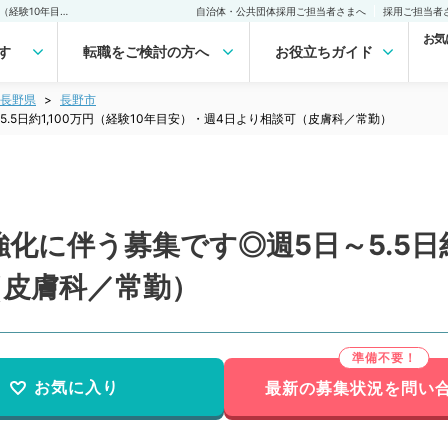
【長野県／長野市】体制強化に伴う募集です◎週5日～5.5日約1,100万円（経験10年目安）・週4日より相談可（皮膚科／常勤） の転職・求人｜医師の求人・転職・アルバイトは【マイナビDOCTOR】
自治体・公共団体採用ご担当者さまへ
採用ご担当者
お気
す
転職をご検討の方へ
お役立ちガイド
長野県
長野市
5日約1,100万円（経験10年目安）・週4日より相談可（皮膚科／常勤）
に伴う募集です◎週5日～5.5日約1
（皮膚科／常勤）
お気に入り
最新の募集状況を問い