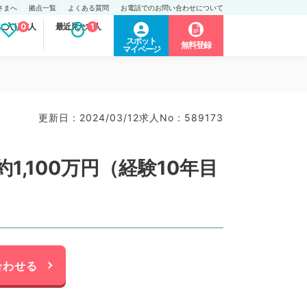
さまへ
拠点一覧
よくある質問
お電話でのお問い合わせについて
に入り求人
0
最近見た求人
1
スポット
無料登録
マイページ
更新日 : 2024/03/12
求人No : 589173
,100万円（経験10年目
合わせる