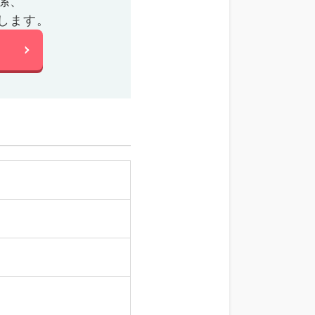
係、
します。