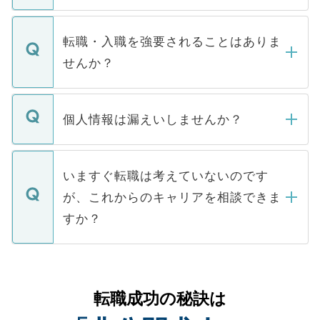
ます。通常、5営業日以内にはご連絡をせて
マイナビDOCTORで取り扱っている求人の
いただきますので、しばらくお待ちくださ
うち約3割は、Webサイトからご覧いただ
転職・入職を強要されることはありま
い。
けない「非公開求人」です。非公開求人は
せんか？
下記の理由によって、一般には公開してい
ません。
転職・入職を強要することは一切ありませ
ん。また、仮に応募先から内定をいただい
個人情報は漏えいしませんか？
■応募殺到を避けるため 人気のある医療機
たとしても、ご本人が納得しない限り、内
関を公にしてしまうと、応募が殺到する場
定を承諾する必要はありません。内定先へ
個人情報が漏えいすることはありませんの
合があります。 選考を効率よく行うため
の辞退の連絡はキャリアパートナーが行い
で、ご安心ください。当サイトからの登録
いますぐ転職は考えていないのです
に、医療機関が求める条件に合った人材の
ますので、ご安心ください。
などで収集したご登録者様の個人情報は、
が、これからのキャリアを相談できま
みを人材紹介会社に依頼するケースが増え
ご本人のキャリアアップおよび転職活動の
ています。
すか？
支援を目的に使用いたします。お預かりし
ているすべての個人データはご本人の許可
お気軽にご相談ください。先生専任のキャ
なく、医療機関側に開示したり、第三者に
リアパートナーが将来のご希望などをおう
提供することは一切ありません。また弊社
かがいして、現在の医療機関の状況や紹介
転職成功の秘訣は
は、個人情報の取り扱いについての厳密な
経験をまじえながら、適切なアドバイスを
管理基準を満たした事業者のみに付与され