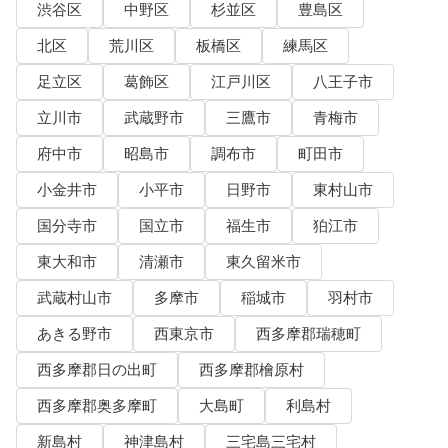
渋谷区
中野区
杉並区
豊島区
北区
荒川区
板橋区
練馬区
足立区
葛飾区
江戸川区
八王子市
立川市
武蔵野市
三鷹市
青梅市
府中市
昭島市
調布市
町田市
小金井市
小平市
日野市
東村山市
国分寺市
国立市
福生市
狛江市
東大和市
清瀬市
東久留米市
武蔵村山市
多摩市
稲城市
羽村市
あきる野市
西東京市
西多摩郡瑞穂町
西多摩郡日の出町
西多摩郡檜原村
西多摩郡奥多摩町
大島町
利島村
新島村
神津島村
三宅島三宅村