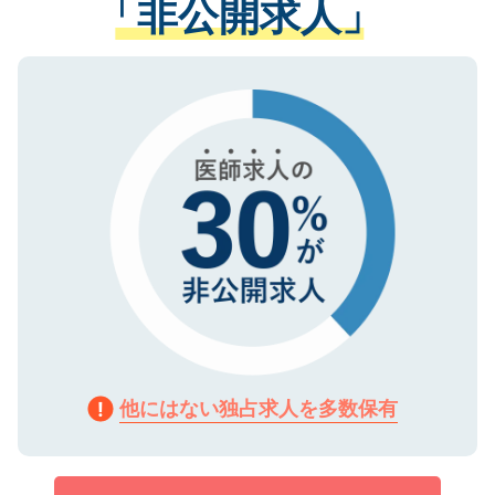
「非公開求人」
させていただきます。すぐにご転職をされ
る、プライバシーマークを取得済みです。
ない方には、長期的なサポートが可能です
ご登録いただいた個人情報は、SSL（デー
ので、まずはご登録ください。
タ暗号化）によって保護されていますの
で、機密保持に関してもご安心ください。
他にはない独占求人を多数保有