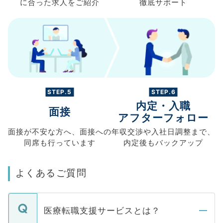
に合った求人を
ご紹介
徹底サポート
STEP.5
STEP.6
内定・入職
面接
アフターフォロー
面接が不安な方へ、
面接への
年収交渉や
入社日調整まで、
同席も
行っています
内定後もバックアップ
よくあるご質問
医療転職支援サービスとは？