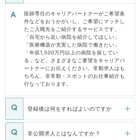
医師専任のキャリアパートナーがご希望条
件などをおうかがいし、ご希望にマッチし
たご入職先をご紹介するサービスです。
「自宅から近い病院を紹介してほしい」
「医療機器が充実した病院で働きたい」
「年収1,500万円以上の病院を探してい
る」など、さまざまなご要望をキャリアパ
ートナーにお伝えください。常勤求人はも
ちろん、非常勤・スポットのお仕事紹介も
行なっております。
登録後は何をすればよいのですか
ご登録いただきましたら、弊社担当者がご
登録内容を確認し、その後メールもしくは
非公開求人とはなんですか？
お電話にて次のステップのご案内をいたし