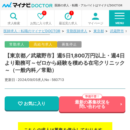
医師の求人・転職・アルバイトはマイナビDOCTOR
0
1
MENU
お気に入り求人
最近見た求人
マイページ
求人検索
医師求人・転職のマイナビDOCTOR
常勤医師求人
東京都
武蔵野市
常勤求人
高給与求人
募集停止
【東京都／武蔵野市】週5日1,800万円以上・週4日
より勤務可～ゼロから経験を積める在宅クリニック
～（一般内科／常勤）
更新日 : 2024/09/05
求人No : 560713
最新の募集状況を
お気に入り
問い合わせる
こちらの求人は募集を停止しております。