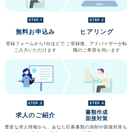
STEP.1
STEP.2
無料お申込み
ヒアリング
登録フォームから
1分ほどで
ご登録後、
アドバイザーが転
ご入力
いただけます
職の
ご希望を伺います
STEP.3
STEP.4
書類作成
求人のご紹介
面接対策
豊富な求人情報から、
あなた
応募書類の
添削や面接対策も