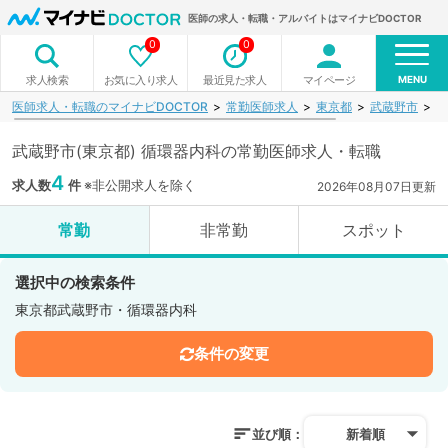
医師の求人・転職・アルバイトはマイナビDOCTOR
0
0
MENU
お気に入り求人
最近見た求人
マイページ
求人検索
医師求人・転職のマイナビDOCTOR
常勤医師求人
東京都
武蔵野市
循
武蔵野市(東京都) 循環器内科の常勤医師求人・転職
4
求人数
件
※非公開求人を除く
2026年08月07日更新
常勤
非常勤
スポット
選択中の検索条件
東京都武蔵野市・循環器内科
条件の変更
並び順：
新着順