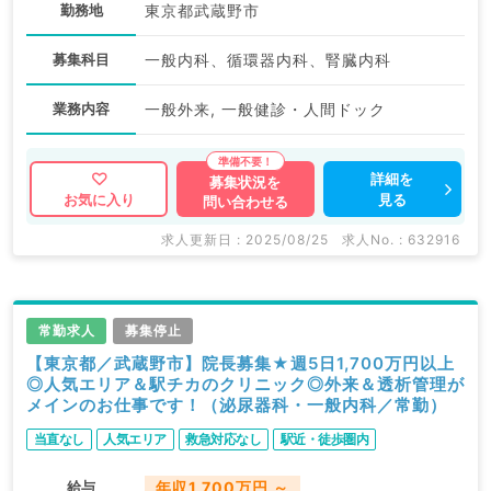
勤務地
東京都武蔵野市
募集科目
一般内科、循環器内科、腎臓内科
業務内容
一般外来, 一般健診・人間ドック
詳細を
募集状況を
見る
お気に入り
問い合わせる
求人更新日 : 2025/08/25
求人No. : 632916
常勤求人
募集停止
【東京都／武蔵野市】院長募集★週5日1,700万円以上
◎人気エリア＆駅チカのクリニック◎外来＆透析管理が
メインのお仕事です！（泌尿器科・一般内科／常勤）
当直なし
人気エリア
救急対応なし
駅近・徒歩圏内
給与
年収1,700万円 ～