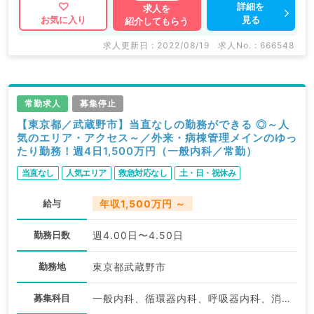
詳細を
求人を
見る
お気に入り
紹介してもらう
求人更新日 : 2022/08/19
求人No. : 666548
常勤求人
募集停止
【東京都／武蔵野市】当直なしの勤務ができる ◎～人
気のエリア・アクセス～／外来・病棟管理メインのゆっ
たり勤務！週4日1,500万円（一般内科／常勤）
当直なし
人気エリア
救急対応なし
土・日・祝休み
給与
年収1,500万円 ～
勤務日数
週4.00日〜4.50日
勤務地
東京都武蔵野市
募集科目
一般内科、循環器内科、呼吸器内科、消化器内科、内分泌・代謝内科