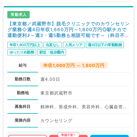
常勤求人
【東京都／武蔵野市】脱毛クリニックでのカウンセリン
グ業務◇週4日年収1,660万円～1,800万円◎駅チカで
通勤便利♪～週3・週5勤務も相談可能です～（科目不問
／常勤）
年収1,800万円以上
当直なし
人気エリア
週4日以下の常勤勤務
ゆったりめ勤務
駅近・徒歩圏内
給与
年収1,660万円 ～ 1,800万円
勤務日数
週4.00日
勤務地
東京都武蔵野市
募集科目
精神科、形成外科、美容外科、心臓血管外科、皮膚科、産婦人科、麻酔科、一般内科、循環器内科、呼吸器内科、消化器内科、外科系全般、一般外科、美容皮膚科、科目不問
業務内容
カウンセリング