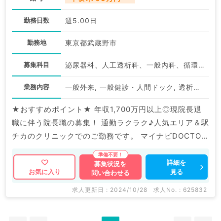
勤務日数
週5.00日
勤務地
東京都武蔵野市
募集科目
泌尿器科、人工透析科、一般内科、循環器内科、消化器内科
業務内容
一般外来, 一般健診・人間ドック, 透析管理
★おすすめポイント★ 年収1,700万円以上◎現院長退
職に伴う院長職の募集！ 通勤ラクラク♪人気エリア＆駅
チカのクリニックでのご勤務です。 マイナビDOCTOR
では病院やクリニックなどの医療機関求人はもちろんの
こと、 産業医等の企業系求人も多数扱っています。 求
詳細を
募集状況を
見る
お気に入り
問い合わせる
人内容の詳細等はお気軽にお問合せ下さい。
求人更新日 : 2024/10/28
求人No. : 625832