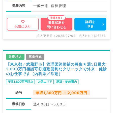
業務内容
一般外来, 病棟管理
詳細を
募集状況を
見る
お気に入り
問い合わせる
求人更新日 : 2025/07/04
求人No. : 618853
常勤求人
募集停止
【東京都／武蔵野市】管理医師候補の募集★週5日最大
2,000万円相談可◎通勤便利なクリニックで外来・健診
のお仕事です（内科系／常勤）
年収1,800万円以上
人気エリア
駅近・徒歩圏内
給与
年収1,360万円 ～ 2,000万円
勤務日数
週4.00日〜5.00日