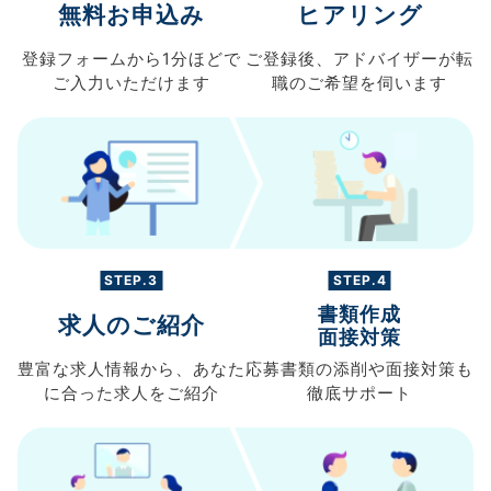
無料お申込み
ヒアリング
登録フォームから
1分ほどで
ご登録後、
アドバイザーが転
ご入力
いただけます
職の
ご希望を伺います
STEP.3
STEP.4
書類作成
求人のご紹介
面接対策
豊富な求人情報から、
あなた
応募書類の
添削や面接対策も
に合った求人を
ご紹介
徹底サポート