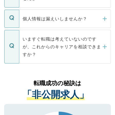
下記の理由によって、一般には公開してい
ません。
転職・入職を強要することは一切ありませ
ん。また、仮に応募先から内定をいただい
個人情報は漏えいしませんか？
■応募殺到を避けるため 人気のある医療機
たとしても、ご本人が納得しない限り、内
関を公にしてしまうと、応募が殺到する場
定を承諾する必要はありません。内定先へ
個人情報が漏えいすることはありませんの
合があります。 選考を効率よく行うため
の辞退の連絡はキャリアパートナーが行い
で、ご安心ください。当サイトからの登録
いますぐ転職は考えていないのです
に、医療機関が求める条件に合った人材の
ますので、ご安心ください。
などで収集したご登録者様の個人情報は、
が、これからのキャリアを相談できま
みを人材紹介会社に依頼するケースが増え
ご本人のキャリアアップおよび転職活動の
ています。
すか？
支援を目的に使用いたします。お預かりし
ているすべての個人データはご本人の許可
お気軽にご相談ください。先生専任のキャ
なく、医療機関側に開示したり、第三者に
リアパートナーが将来のご希望などをおう
提供することは一切ありません。また弊社
かがいして、現在の医療機関の状況や紹介
転職成功の秘訣は
は、個人情報の取り扱いについての厳密な
経験をまじえながら、適切なアドバイスを
管理基準を満たした事業者のみに付与され
「非公開求人」
させていただきます。すぐにご転職をされ
る、プライバシーマークを取得済みです。
ない方には、長期的なサポートが可能です
ご登録いただいた個人情報は、SSL（デー
ので、まずはご登録ください。
タ暗号化）によって保護されていますの
で、機密保持に関してもご安心ください。