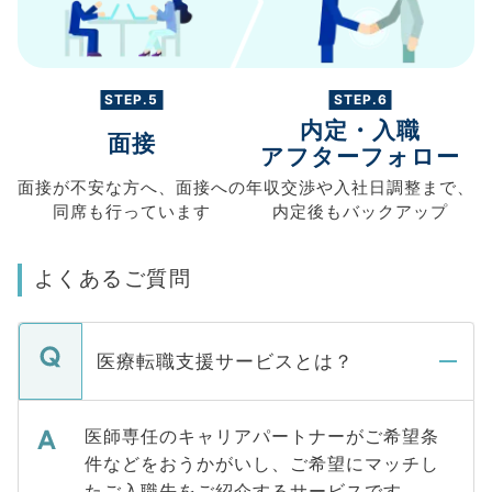
STEP.5
STEP.6
内定・入職
面接
アフターフォロー
面接が不安な方へ、
面接への
年収交渉や
入社日調整まで、
同席も
行っています
内定後もバックアップ
よくあるご質問
医療転職支援サービスとは？
医師専任のキャリアパートナーがご希望条
件などをおうかがいし、ご希望にマッチし
たご入職先をご紹介するサービスです。