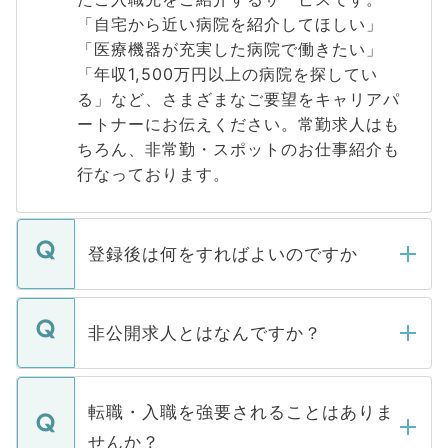
「自宅から近い病院を紹介してほしい」
「医療機器が充実した病院で働きたい」
「年収1,500万円以上の病院を探してい
る」など、さまざまなご要望をキャリアパ
ートナーにお伝えください。常勤求人はも
ちろん、非常勤・スポットのお仕事紹介も
行なっております。
登録後は何をすればよいのですか
ご登録いただきましたら、弊社担当者がご
登録内容を確認し、その後メールもしくは
非公開求人とはなんですか？
お電話にて次のステップのご案内をいたし
ます。通常、5営業日以内にはご連絡をせて
マイナビDOCTORで取り扱っている求人の
いただきますので、しばらくお待ちくださ
うち約3割は、Webサイトからご覧いただ
転職・入職を強要されることはありま
い。
けない「非公開求人」です。非公開求人は
せんか？