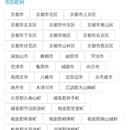
市区町村
京都市
京都市北区
京都市上京区
京都市左京区
京都市中京区
京都市東山区
京都市下京区
京都市南区
京都市右京区
京都市伏見区
京都市山科区
京都市西京区
福知山市
舞鶴市
綾部市
宇治市
宮津市
亀岡市
城陽市
向日市
長岡京市
八幡市
京田辺市
京丹後市
南丹市
木津川市
乙訓郡大山崎町
久世郡久御山町
綴喜郡井手町
綴喜郡宇治田原町
相楽郡笠置町
相楽郡和束町
相楽郡精華町
相楽郡南山城村
船井郡京丹波町
与謝郡伊根町