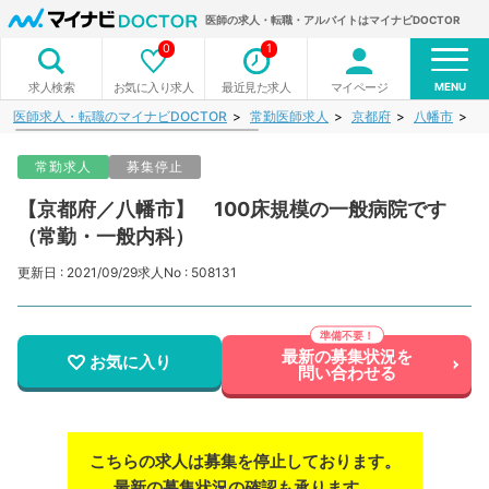
医師の求人・転職・アルバイトはマイナビDOCTOR
0
1
MENU
お気に入り求人
最近見た求人
マイページ
求人検索
医師求人・転職のマイナビDOCTOR
常勤医師求人
京都府
八幡市
【
常勤求人
募集停止
【京都府／八幡市】 100床規模の一般病院です
（常勤・一般内科）
更新日 : 2021/09/29
求人No : 508131
最新の募集状況を
お気に入り
問い合わせる
こちらの求人は募集を停止しております。
最新の募集状況の確認も承ります。