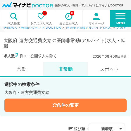
医師の求人・転職・アルバイトはマイナビDOCTOR
0
0
MENU
お気に入り求人
最近見た求人
マイページ
求人検索
医師求人・転職のマイナビDOCTOR
医師非常勤(アルバイト)求人
大阪府
大阪府 遠方交通費支給の医師非常勤(アルバイト)求人・転
職
2
求人数
件
※非公開求人を除く
2026年08月09日更新
常勤
非常勤
スポット
選択中の検索条件
大阪府・遠方交通費支給
条件の変更
並び順：
新着順