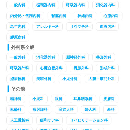
一般内科
循環器内科
呼吸器内科
消化器内科
内分泌・代謝内科
腎臓内科
神経内科
心療内科
老年内科
アレルギー科
リウマチ科
血液内科
膠原病科
外科系全般
一般外科
消化器外科
脳神経外科
整形外科
呼吸器外科
心臓血管外科
乳腺外科
形成外科
泌尿器科
美容外科
小児外科
大腸・肛門外科
その他
精神科
小児科
眼科
耳鼻咽喉科
皮膚科
麻酔科
放射線科
産婦人科
婦人科
産科
人工透析科
緩和ケア科
リハビリテーション科