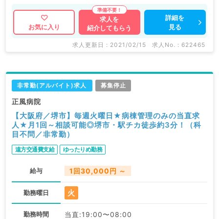
詳細を
求人を
見る
お気に入り
紹介してもらう
求人更新日 : 2021/02/15
求人No. : 622465
非常勤(アルバイト)求人
募集停止
正風病院
【大阪府／堺市】毎週火曜日★病棟管理のみの当直求
人★月1回～相談可能◎堺市・駅チカ徒歩約3分！（科
目不問／非常勤）
遠方交通費支給
ゆったりめ勤務
給与
1回30,000円 ～
火
勤務曜日
勤務時間
当直:19:00〜08:00