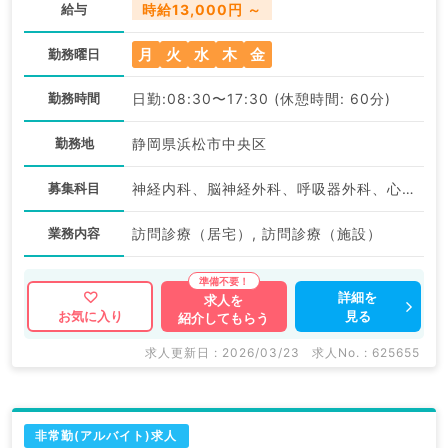
給与
時給13,000円 ～
月
火
水
木
金
勤務曜日
勤務時間
日勤:08:30〜17:30 (休憩時間: 60分)
勤務地
静岡県浜松市中央区
募集科目
神経内科、脳神経外科、呼吸器外科、心臓血管外科、一般内科、循環器内科、呼吸器内科、消化器内科、腎臓内科、老年内科、外科系全般、一般外科、消化器外科
業務内容
訪問診療（居宅）, 訪問診療（施設）
詳細を
求人を
見る
お気に入り
紹介してもらう
求人更新日 : 2026/03/23
求人No. : 625655
非常勤(アルバイト)求人