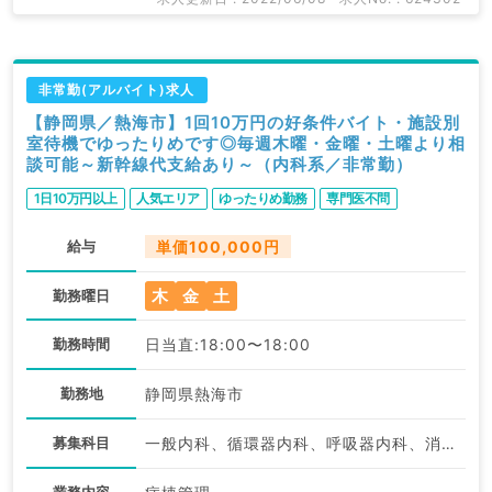
非常勤(アルバイト)求人
【静岡県／熱海市】1回10万円の好条件バイト・施設別
室待機でゆったりめです◎毎週木曜・金曜・土曜より相
談可能～新幹線代支給あり～（内科系／非常勤）
1日10万円以上
人気エリア
ゆったりめ勤務
専門医不問
給与
単価100,000円
木
金
土
勤務曜日
勤務時間
日当直:18:00〜18:00
勤務地
静岡県熱海市
募集科目
一般内科、循環器内科、呼吸器内科、消化器内科、内分泌・代謝内科、腎臓内科、血液内科