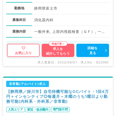
勤務地
静岡県富士市
募集科目
消化器内科
業務内容
一般外来, 上部内視鏡検査（ＧＦ）, 一般健診・人間ドック
詳細を
求人を
見る
お気に入り
紹介してもらう
求人更新日 : 2022/06/07
求人No. : 622560
非常勤(アルバイト)求人
【静岡県／掛川市】自宅待機可能なOCバイト・1回4万
円＋インセンティブ◎毎週月～木曜のうち1曜日より勤
務可能(内科系・外科系／非常勤)
人気エリア
駅近・徒歩圏内
専門医不問