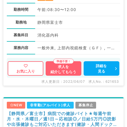
勤務時間
午前:08:30〜12:00
勤務地
静岡県富士市
募集科目
消化器内科
業務内容
一般外来, 上部内視鏡検査（ＧＦ）, 一般健診・人間ドック
詳細を
求人を
見る
お気に入り
紹介してもらう
求人更新日 : 2022/06/07
求人No. : 621653
NEW
非常勤(アルバイト)求人
募集停止
【静岡県／富士市】病院での健診バイト★毎週午前
月・水・木曜日／週1日～応相談◎／日給5万円◎読影
や出張健診もご対応いただきます(健診・人間ドック／