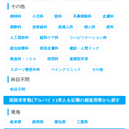
その他
精神科
小児科
眼科
耳鼻咽喉科
皮膚科
麻酔科
放射線科
産婦人科
婦人科
産科
人工透析科
緩和ケア科
リハビリテーション科
総合診療科
美容皮膚科
健診・人間ドック
救急科・ＩＣＵ
病理科
基礎医学系
スポーツ整形外科
ペインクリニック
その他
科目不問
科目不問
医師非常勤(アルバイト)求人を近隣の都道府県から探す
東海
岐阜県
静岡県
愛知県
三重県