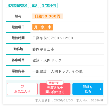
非常勤）
遠方交通費支給
健診
専門医不問
給与
日給50,000円
月
水
木
勤務曜日
勤務時間
日勤午前:07:30〜12:30
勤務地
静岡県富士市
募集科目
健診・人間ドック
業務内容
一般健診・人間ドック, その他
詳細を
募集状況を
見る
お気に入り
問い合わせる
求人更新日 : 2026/08/03
求人No. : 623948