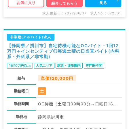
見る
お気に入り
紹介してもらう
求人更新日 : 2022/06/07
求人No. : 622561
非常勤(アルバイト)求人
【静岡県／掛川市】自宅待機可能なOCバイト・1回12
万円＋インセンティブ◎毎週土曜の日当直バイト(内科
系・外科系／非常勤)
1日10万円以上
人気エリア
駅近・徒歩圏内
専門医不問
給与
単価120,000円
土
勤務曜日
勤務時間
OC待機（土曜日09時00分～日曜日18時00分）:09:00〜18:00
勤務地
静岡県掛川市