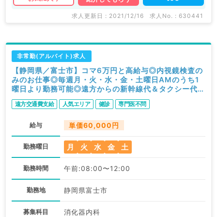
求人更新日 : 2021/12/16
求人No. : 630441
非常勤(アルバイト)求人
【静岡県／富士市】コマ6万円と高給与◎内視鏡検査の
みのお仕事◎毎週月・火・水・金・土曜日AMのうち1
曜日より勤務可能◎遠方からの新幹線代＆タクシー代支
給あり（消化器内科／非常勤）
遠方交通費支給
人気エリア
健診
専門医不問
給与
単価60,000円
月
火
水
金
土
勤務曜日
勤務時間
午前:08:00〜12:00
勤務地
静岡県富士市
募集科目
消化器内科