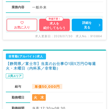
業務内容
一般外来
詳細を
求人を
見る
お気に入り
紹介してもらう
求人更新日 : 2026/07/30
求人No. : 910864
非常勤(アルバイト)求人
【静岡県／富士市】当直のお仕事◎1回5万円◎毎週
火・木曜日（内科系／非常勤）
人気エリア
給与
単価50,000円
火
木
勤務曜日
勤務時間
当直:17:30〜08:30