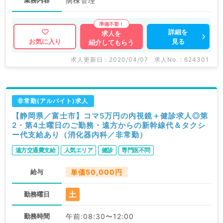
業務内容
病棟管理
詳細を
求人を
見る
お気に入り
紹介してもらう
求人更新日 : 2020/04/07
求人No. : 624301
非常勤(アルバイト)求人
【静岡県／富士市】コマ5万円の内視鏡＋健診求人◎第
2・第4土曜日のご勤務・遠方からの新幹線代＆タクシ
ー代支給あり（消化器内科／非常勤）
遠方交通費支給
人気エリア
健診
専門医不問
給与
単価50,000円
土
勤務曜日
勤務時間
午前:08:30〜12:00