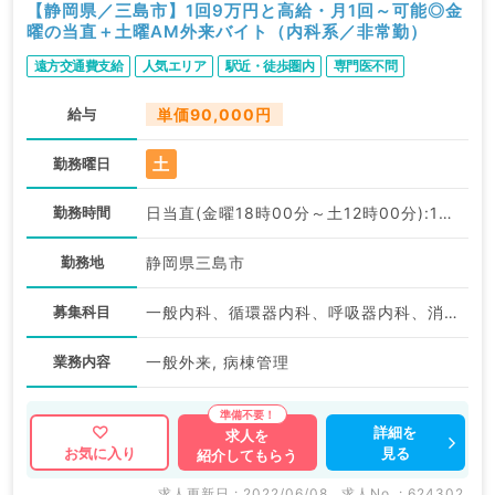
【静岡県／三島市】1回9万円と高給・月1回～可能◎金
曜の当直＋土曜AM外来バイト（内科系／非常勤）
遠方交通費支給
人気エリア
駅近・徒歩圏内
専門医不問
給与
単価90,000円
土
勤務曜日
勤務時間
日当直(金曜18時00分～土12時00分):18:00〜12:00
勤務地
静岡県三島市
募集科目
一般内科、循環器内科、呼吸器内科、消化器内科、内分泌・代謝内科、腎臓内科、血液内科
業務内容
一般外来, 病棟管理
詳細を
求人を
見る
お気に入り
紹介してもらう
求人更新日 : 2022/06/08
求人No. : 624302