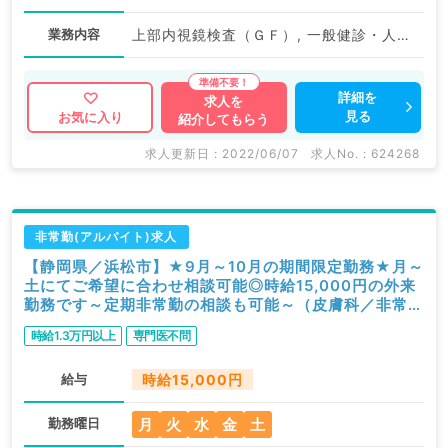
業務内容
上部内視鏡検査（ＧＦ）, 一般健診・人間ドック
詳細を
求人を
見る
お気に入り
紹介してもらう
求人更新日 : 2022/06/07
求人No. : 624268
非常勤(アルバイト)求人
【静岡県／浜松市】★9月～10月の期間限定勤務★月～
土にてご希望に合わせ相談可能◎時給15,000円の外来
勤務です～定期非常勤の相談も可能～（皮膚科／非常
勤）
時給1.3万円以上
専門医不問
給与
時給15,000円
月
火
水
金
土
勤務曜日