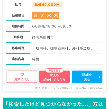
給与
単価40,000円
月
火
水
木
勤務曜日
勤務時間
OC待機:18:00〜09:00
勤務地
静岡県掛川市
募集科目
一般内科、循環器内科、外科系全般、一般外科
業務内容
待機
詳細を
求人を
見る
お気に入り
紹介してもらう
求人更新日 : 2022/06/07
求人No. : 622454