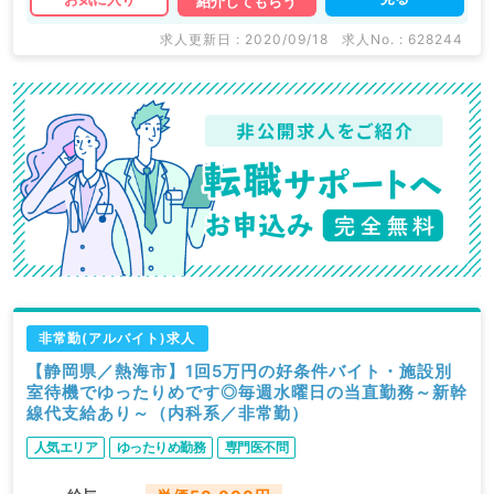
紹介してもらう
求人更新日 : 2020/09/18
求人No. : 628244
非常勤(アルバイト)求人
【静岡県／熱海市】1回5万円の好条件バイト・施設別
室待機でゆったりめです◎毎週水曜日の当直勤務～新幹
線代支給あり～（内科系／非常勤）
人気エリア
ゆったりめ勤務
専門医不問