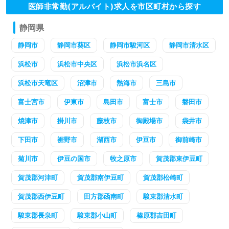
医師非常勤(アルバイト)求人を市区町村から探す
静岡県
静岡市
静岡市葵区
静岡市駿河区
静岡市清水区
浜松市
浜松市中央区
浜松市浜名区
浜松市天竜区
沼津市
熱海市
三島市
富士宮市
伊東市
島田市
富士市
磐田市
焼津市
掛川市
藤枝市
御殿場市
袋井市
下田市
裾野市
湖西市
伊豆市
御前崎市
菊川市
伊豆の国市
牧之原市
賀茂郡東伊豆町
賀茂郡河津町
賀茂郡南伊豆町
賀茂郡松崎町
賀茂郡西伊豆町
田方郡函南町
駿東郡清水町
駿東郡長泉町
駿東郡小山町
榛原郡吉田町