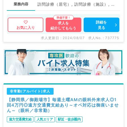
業務内容
訪問診療（居宅）, 訪問診療（施設）, 往診
詳細を
求人を
見る
お気に入り
紹介してもらう
求人更新日 : 2024/08/07
求人No. : 737775
非常勤(アルバイト)求人
【静岡県／御殿場市】毎週土曜AMの眼科外来求人◎1
回4万円◎遠方交通費支給あり～オペ対応は御座いませ
ん～（眼科／非常勤）
遠方交通費支給
人気エリア
駅近・徒歩圏内