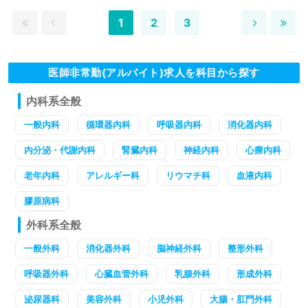
1
2
3
医師非常勤(アルバイト)求人を科目から探す
内科系全般
一般内科
循環器内科
呼吸器内科
消化器内科
内分泌・代謝内科
腎臓内科
神経内科
心療内科
老年内科
アレルギー科
リウマチ科
血液内科
膠原病科
外科系全般
一般外科
消化器外科
脳神経外科
整形外科
呼吸器外科
心臓血管外科
乳腺外科
形成外科
泌尿器科
美容外科
小児外科
大腸・肛門外科