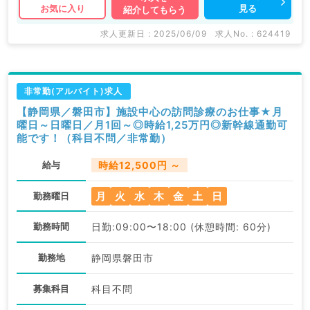
見る
お気に入り
紹介してもらう
求人更新日 : 2025/06/09
求人No. : 624419
非常勤(アルバイト)求人
【静岡県／磐田市】施設中心の訪問診療のお仕事★月
曜日～日曜日／月1回～◎時給1,25万円◎新幹線通勤可
能です！（科目不問／非常勤）
給与
時給12,500円 ～
月
火
水
木
金
土
日
勤務曜日
勤務時間
日勤:09:00〜18:00 (休憩時間: 60分)
勤務地
静岡県磐田市
募集科目
科目不問