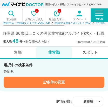
医師の求人・転職・アルバイトはマイナビDOCTOR
0
0
MENU
お気に入り求人
最近見た求人
マイページ
求人検索
医師求人・転職のマイナビDOCTOR
医師非常勤(アルバイト)求人
静岡県
静岡県 60歳以上ＯＫの医師非常勤(アルバイト)求人・転職
48
求人数
件
※非公開求人を除く
2026年08月08日更新
常勤
非常勤
スポット
選択中の検索条件
静岡県
条件の変更
並び順：
新着順