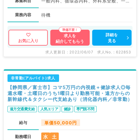
募集科目
一般内科、循環器内科、外科系全般、一般外科
業務内容
待機
詳細を
求人を
見る
お気に入り
紹介してもらう
求人更新日 : 2022/06/07
求人No. : 622853
非常勤(アルバイト)求人
【静岡県／富士市】コマ5万円の内視鏡＋健診求人◎毎
週水曜・土曜日のうち1曜日より勤務可能・遠方からの
新幹線代＆タクシー代支給あり（消化器内科／非常勤）
遠方交通費支給
人気エリア
健診
専門医不問
給与
単価50,000円
水
土
勤務曜日