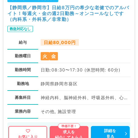
【静岡県／静岡市】日給8万円の希少な老健でのアルバ
イト！毎週火・金の週2日勤務～オンコールなしです
（内科系・外科系／非常勤）
救急対応なし
給与
日給80,000円
火
金
勤務曜日
勤務時間
日勤:08:30〜17:30 (休憩時間: 60分)
勤務地
静岡県静岡市葵区
募集科目
神経内科、脳神経外科、呼吸器外科、心臓血管外科、一般内科、循環器内科、呼吸器内科、消化器内科、内分泌・代謝内科、腎臓内科、老年内科、外科系全般、一般外科、消化器外科
業務内容
その他, 施設管理
詳細を
求人を
見る
お気に入り
紹介してもらう