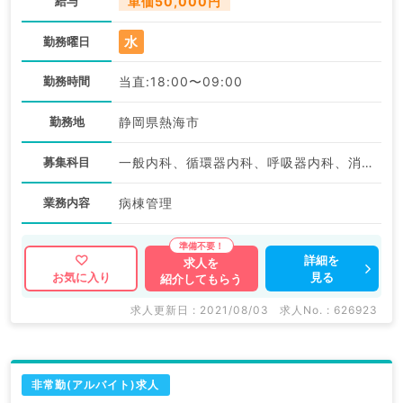
給与
単価50,000円
水
勤務曜日
勤務時間
当直:18:00〜09:00
勤務地
静岡県熱海市
募集科目
一般内科、循環器内科、呼吸器内科、消化器内科、内分泌・代謝内科、腎臓内科、血液内科
業務内容
病棟管理
詳細を
求人を
見る
お気に入り
紹介してもらう
求人更新日 : 2021/08/03
求人No. : 626923
非常勤(アルバイト)求人