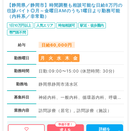
【静岡県／静岡市】時間調整も相談可能な日給8万円の
往診バイト◎月～金曜日AMのうち1曜日より勤務可能
（内科系／非常勤）
1日10万円以上
人気エリア
時短相談可
駅近・徒歩圏内
専門医不問
給与
日給60,000円
月
火
水
木
金
勤務曜日
勤務時間
日勤:09:00〜15:00 (休憩時間: 30分)
勤務地
静岡県静岡市清水区
募集科目
神経内科、一般内科、循環器内科、呼吸器内科、消化器内科、内分泌・代謝内科、腎臓内科、老年内科、血液内科
業務内容
訪問診療（居宅）, 訪問診療（施設）
詳細を
求人を