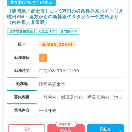
非常勤(アルバイト)求人
【静岡県／富士市】コマ5万円の好条件外来バイト◎月
曜日AM・遠方からの新幹線代＆タクシー代支給あり
（内科系／非常勤）
遠方交通費支給
人気エリア
専門医不問
給与
単価50,000円
月
勤務曜日
勤務時間
午前:08:30〜12:00
勤務地
静岡県富士市
募集科目
一般内科、循環器内科、呼吸器内科、消化器内科、内分泌・代謝内科、腎臓内科
業務内容
一般外来
詳細を
求人を