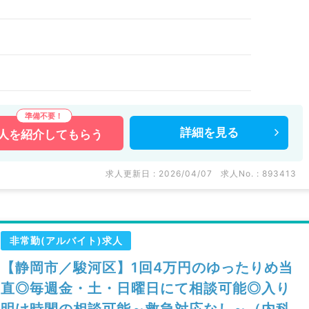
詳細を
見る
人を
紹介してもらう
求人更新日 : 2026/04/07
求人No. : 893413
非常勤(アルバイト)求人
【静岡市／駿河区】1回4万円のゆったりめ当
直◎毎週金・土・日曜日にて相談可能◎入り
明け時間の相談可能～救急対応なし～（内科