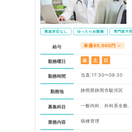
救急対応なし
ゆったりめ勤務
専門医不
単価40,000円 ～
給与
金
土
日
勤務曜日
当直:17:30〜08:30
勤務時間
静岡県静岡市駿河区
勤務地
一般内科、外科系全般
募集科目
病棟管理
業務内容