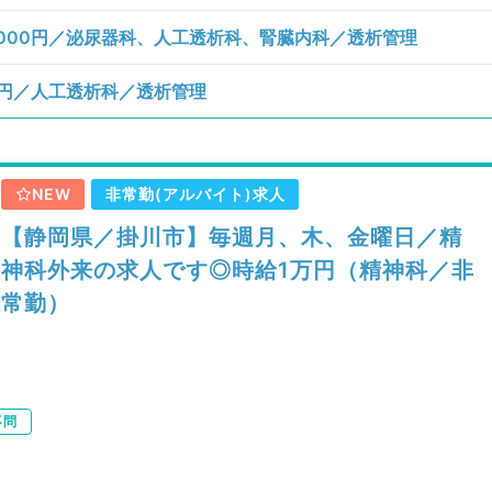
,000円／泌尿器科、人工透析科、腎臓内科／透析管理
0円／人工透析科／透析管理
NEW
非常勤(アルバイト)求人
【静岡県／掛川市】毎週月、木、金曜日／精
神科外来の求人です◎時給1万円（精神科／非
常勤）
不問