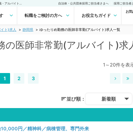
静岡県 ゆったりめ勤務の医師非常勤(アルバイト)求人｜医師の求人・転職・アルバイトは【マイナビDOCTOR】
自治体・公共団体採用ご担当者さまへ
採用ご担当者
お気
す
転職をご検討の方へ
お役立ちガイド
イト)求人
静岡県
ゆったりめ勤務の医師非常勤(アルバイト)求人一覧
務の医師非常勤(アルバイト)求
1～20件を表
1
2
3
並び順：
新着順
0,000円／精神科／病棟管理、専門外来