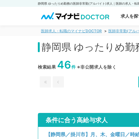
求人を探
医師求人・転職のマイナビDOCTOR
医師非常勤(アルバ
静岡県 ゆったりめ勤
46
検索結果
件
※非公開求人を除く
条件に合う高給与求人
【静岡県／掛川市】月、木、金曜日／時給1