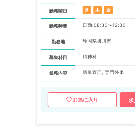
月
木
金
勤務曜日
日勤:08:30〜12:30
勤務時間
静岡県掛川市
勤務地
精神科
募集科目
病棟管理, 専門外来
業務内容
お気に入り
求