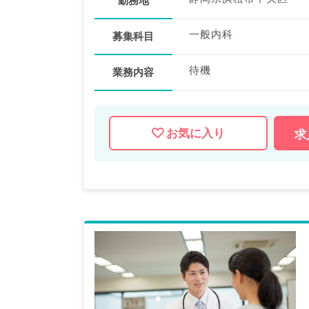
勤務地
一般内科
募集科目
待機
業務内容
お気に入り
求