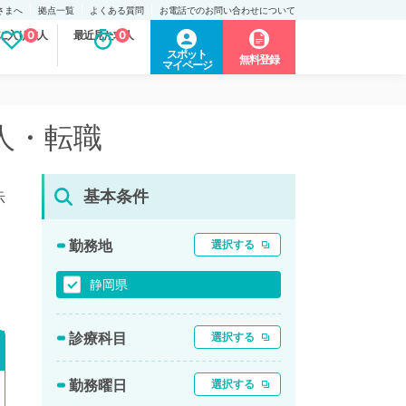
さまへ
拠点一覧
よくある質問
お電話でのお問い合わせについて
に入り求人
0
最近見た求人
0
スポット
無料登録
マイページ
人・転職
基本条件
示
勤務地
選択する
静岡県
診療科目
選択する
勤務曜日
選択する