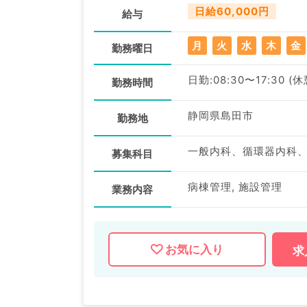
日給60,000円
給与
月
火
水
木
金
勤務曜日
日勤:08:30〜17:30 (
勤務時間
静岡県島田市
勤務地
募集科目
病棟管理, 施設管理
業務内容
お気に入り
求