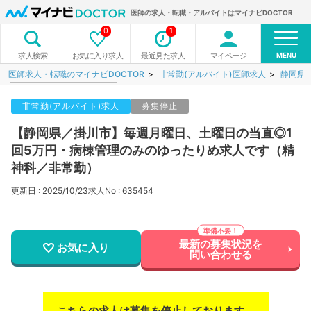
医師の求人・転職・アルバイトはマイナビDOCTOR
0
1
MENU
お気に入り求人
最近見た求人
マイページ
求人検索
医師求人・転職のマイナビDOCTOR
非常勤(アルバイト)医師求人
静岡県
非常勤(アルバイト)求人
募集停止
【静岡県／掛川市】毎週月曜日、土曜日の当直◎1
回5万円・病棟管理のみのゆったりめ求人です（精
神科／非常勤）
更新日 : 2025/10/23
求人No : 635454
最新の募集状況を
お気に入り
問い合わせる
こちらの求人は募集を停止しております。