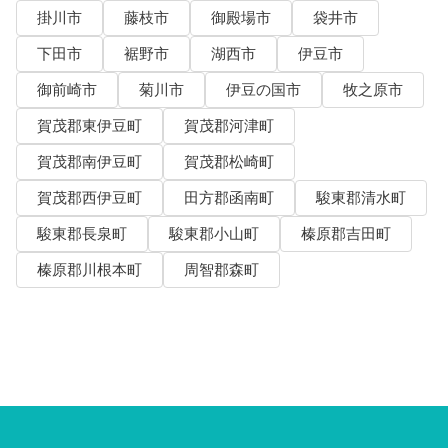
掛川市
藤枝市
御殿場市
袋井市
下田市
裾野市
湖西市
伊豆市
御前崎市
菊川市
伊豆の国市
牧之原市
賀茂郡東伊豆町
賀茂郡河津町
賀茂郡南伊豆町
賀茂郡松崎町
賀茂郡西伊豆町
田方郡函南町
駿東郡清水町
駿東郡長泉町
駿東郡小山町
榛原郡吉田町
榛原郡川根本町
周智郡森町