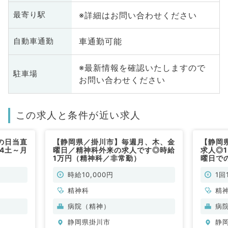
※詳細はお問い合わせください
最寄り駅
車通勤可能
自動車通勤
※最新情報を確認いたしますので
駐車場
お問い合わせください
この求人と条件が近い求人
の日当直
【静岡県／掛川市】毎週月、木、金
【静岡
第4土～月
曜日／精神科外来の求人です◎時給
求人◎1
1万円（精神科／非常勤）
曜日で
常勤）
100,
時給10,000円
1回
精神科
精
病院（精神）
病
静岡県掛川市
静