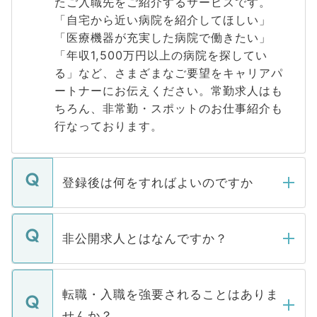
たご入職先をご紹介するサービスです。
「自宅から近い病院を紹介してほしい」
「医療機器が充実した病院で働きたい」
「年収1,500万円以上の病院を探してい
る」など、さまざまなご要望をキャリアパ
ートナーにお伝えください。常勤求人はも
ちろん、非常勤・スポットのお仕事紹介も
行なっております。
登録後は何をすればよいのですか
ご登録いただきましたら、弊社担当者がご
登録内容を確認し、その後メールもしくは
非公開求人とはなんですか？
お電話にて次のステップのご案内をいたし
ます。通常、5営業日以内にはご連絡をせて
マイナビDOCTORで取り扱っている求人の
いただきますので、しばらくお待ちくださ
うち約3割は、Webサイトからご覧いただ
転職・入職を強要されることはありま
い。
けない「非公開求人」です。非公開求人は
せんか？