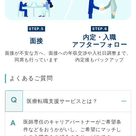
STEP.5
STEP.6
内定・入職
面接
アフターフォロー
面接が不安な方へ、
面接への
年収交渉や
入社日調整まで、
同席も
行っています
内定後もバックアップ
よくあるご質問
医療転職支援サービスとは？
医師専任のキャリアパートナーがご希望条
件などをおうかがいし、ご希望にマッチし