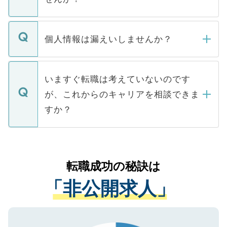
下記の理由によって、一般には公開してい
ません。
転職・入職を強要することは一切ありませ
ん。また、仮に応募先から内定をいただい
個人情報は漏えいしませんか？
■応募殺到を避けるため 人気のある医療機
たとしても、ご本人が納得しない限り、内
関を公にしてしまうと、応募が殺到する場
定を承諾する必要はありません。内定先へ
個人情報が漏えいすることはありませんの
合があります。 選考を効率よく行うため
の辞退の連絡はキャリアパートナーが行い
で、ご安心ください。当サイトからの登録
いますぐ転職は考えていないのです
に、医療機関が求める条件に合った人材の
ますので、ご安心ください。
などで収集したご登録者様の個人情報は、
が、これからのキャリアを相談できま
みを人材紹介会社に依頼するケースが増え
ご本人のキャリアアップおよび転職活動の
ています。
すか？
支援を目的に使用いたします。お預かりし
ているすべての個人データはご本人の許可
お気軽にご相談ください。先生専任のキャ
なく、医療機関側に開示したり、第三者に
リアパートナーが将来のご希望などをおう
提供することは一切ありません。また弊社
かがいして、現在の医療機関の状況や紹介
転職成功の秘訣は
は、個人情報の取り扱いについての厳密な
経験をまじえながら、適切なアドバイスを
管理基準を満たした事業者のみに付与され
「非公開求人」
させていただきます。すぐにご転職をされ
る、プライバシーマークを取得済みです。
ない方には、長期的なサポートが可能です
ご登録いただいた個人情報は、SSL（デー
ので、まずはご登録ください。
タ暗号化）によって保護されていますの