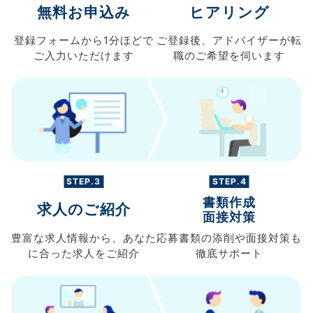
無料お申込み
ヒアリング
登録フォームから
1分ほどで
ご登録後、
アドバイザーが転
ご入力
いただけます
職の
ご希望を伺います
STEP.3
STEP.4
書類作成
求人のご紹介
面接対策
豊富な求人情報から、
あなた
応募書類の
添削や面接対策も
に合った求人を
ご紹介
徹底サポート