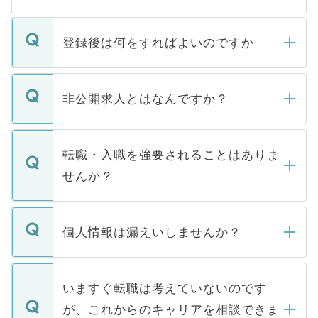
登録後は何をすればよいのですか
ご登録いただきましたら、弊社担当者がご
登録内容を確認し、その後メールもしくは
非公開求人とはなんですか？
お電話にて次のステップのご案内をいたし
ます。通常、5営業日以内にはご連絡をせて
マイナビDOCTORで取り扱っている求人の
いただきますので、しばらくお待ちくださ
うち約3割は、Webサイトからご覧いただ
転職・入職を強要されることはありま
い。
けない「非公開求人」です。非公開求人は
せんか？
下記の理由によって、一般には公開してい
ません。
転職・入職を強要することは一切ありませ
ん。また、仮に応募先から内定をいただい
個人情報は漏えいしませんか？
■応募殺到を避けるため 人気のある医療機
たとしても、ご本人が納得しない限り、内
関を公にしてしまうと、応募が殺到する場
定を承諾する必要はありません。内定先へ
個人情報が漏えいすることはありませんの
合があります。 選考を効率よく行うため
の辞退の連絡はキャリアパートナーが行い
で、ご安心ください。当サイトからの登録
いますぐ転職は考えていないのです
に、医療機関が求める条件に合った人材の
ますので、ご安心ください。
などで収集したご登録者様の個人情報は、
が、これからのキャリアを相談できま
みを人材紹介会社に依頼するケースが増え