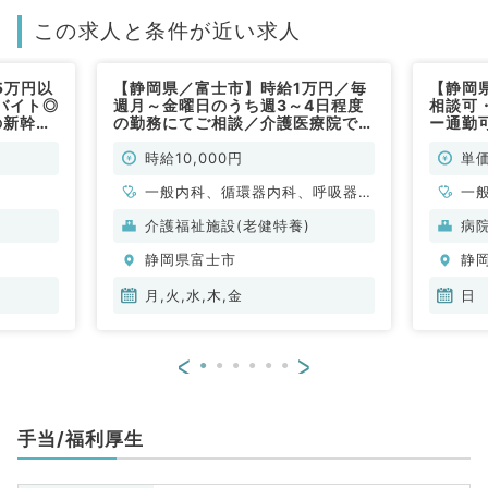
この求人と条件が近い求人
5万円以
【静岡県／富士市】時給1万円／毎
【静岡
バイト◎
週月～金曜日のうち週3～4日程度
相談可・
の新幹線
の勤務にてご相談／介護医療院での
ー通勤
消化器内
施設管理のお仕事です☆（内科系
仕事で
／非常勤）
時給10,000円
単価
一般内科、循環器内科、呼吸器内
一
科、消化器内科、内分泌・代謝内
科
介護福祉施設(老健特養)
病
科
器
静岡県富士市
静
月,火,水,木,金
日
<
>
手当/福利厚生