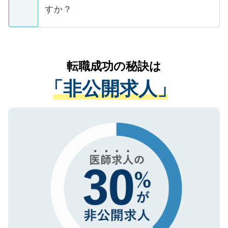
ご本人のキャリアアップおよび転職活動の
ています。
すか？
支援を目的に使用いたします。お預かりし
ているすべての個人データはご本人の許可
お気軽にご相談ください。先生専任のキャ
なく、医療機関側に開示したり、第三者に
リアパートナーが将来のご希望などをおう
提供することは一切ありません。また弊社
かがいして、現在の医療機関の状況や紹介
転職成功の秘訣は
は、個人情報の取り扱いについての厳密な
経験をまじえながら、適切なアドバイスを
管理基準を満たした事業者のみに付与され
「非公開求人」
させていただきます。すぐにご転職をされ
る、プライバシーマークを取得済みです。
ない方には、長期的なサポートが可能です
ご登録いただいた個人情報は、SSL（デー
ので、まずはご登録ください。
タ暗号化）によって保護されていますの
で、機密保持に関してもご安心ください。