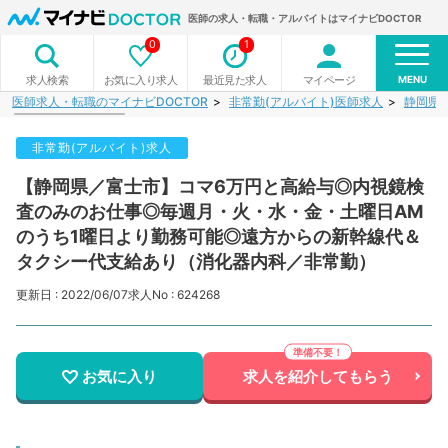
医師の求人・転職・アルバイトはマイナビDOCTOR
0
1
MENU
お気に入り求人
最近見た求人
マイページ
求人検索
医師求人・転職のマイナビDOCTOR
非常勤(アルバイト)医師求人
静岡県
非常勤(アルバイト)求人
【静岡県／富士市】コマ6万円と高給与◎内視鏡検
査のみのお仕事◎毎週月・火・水・金・土曜日AM
のうち1曜日より勤務可能◎遠方からの新幹線代＆
タクシー代支給あり（消化器内科／非常勤）
更新日 : 2022/06/07
求人No : 624268
お気に入り
求人を紹介してもらう