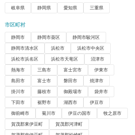
岐阜県
静岡県
愛知県
三重県
市区町村
静岡市
静岡市葵区
静岡市駿河区
静岡市清水区
浜松市
浜松市中央区
浜松市浜名区
浜松市天竜区
沼津市
熱海市
三島市
富士宮市
伊東市
島田市
富士市
磐田市
焼津市
掛川市
藤枝市
御殿場市
袋井市
下田市
裾野市
湖西市
伊豆市
御前崎市
菊川市
伊豆の国市
牧之原市
賀茂郡東伊豆町
賀茂郡河津町
賀茂郡南伊豆町
賀茂郡松崎町