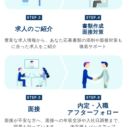
STEP.3
STEP.4
書類作成
求人のご紹介
面接対策
豊富な求人情報から、
あなた
応募書類の
添削や面接対策も
に合った求人を
ご紹介
徹底サポート
STEP.5
STEP.6
内定・入職
面接
アフターフォロー
面接が不安な方へ、
面接への
年収交渉や
入社日調整まで、
同席も
行っています
内定後もバックアップ