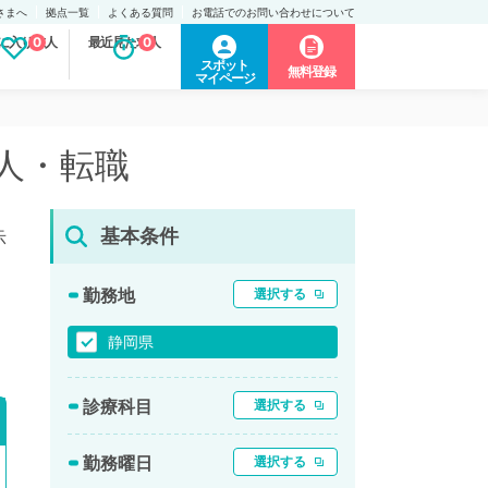
さまへ
拠点一覧
よくある質問
お電話でのお問い合わせについて
に入り求人
0
最近見た求人
0
スポット
無料登録
マイページ
求人・転職
基本条件
示
勤務地
選択する
静岡県
診療科目
選択する
勤務曜日
選択する