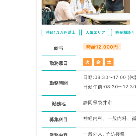
時給1.3万円以上
人気エリア
時短相談可
時給12,000円
給与
火
金
土
勤務曜日
日勤:08:30〜17:00 (
勤務時間
日勤午前:08:30〜12:3
静岡県袋井市
勤務地
募集科目
一般外来, 予防接種
業務内容