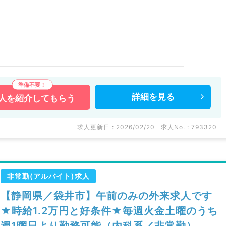
詳細を
見る
人を
紹介してもらう
求人更新日 : 2026/02/20
求人No. : 793320
非常勤(アルバイト)求人
【静岡県／袋井市】午前のみの外来求人です
★時給1.2万円と好条件★毎週火金土曜のうち
週1曜日より勤務可能（内科系／非常勤）