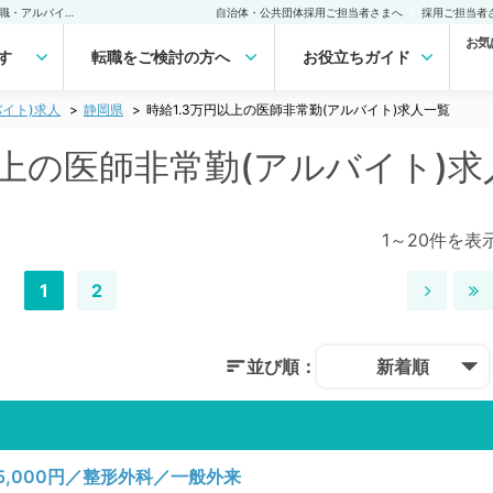
静岡県 時給1.3万円以上の医師非常勤(アルバイト)求人｜医師の求人・転職・アルバイトは【マイナビDOCTOR】
自治体・公共団体採用ご担当者さまへ
採用ご担当者
お気
す
転職をご検討の方へ
お役立ちガイド
イト)求人
静岡県
時給1.3万円以上の医師非常勤(アルバイト)求人一覧
以上の医師非常勤(アルバイト)
1～20件を表
1
2
並び順：
新着順
,000円／整形外科／一般外来