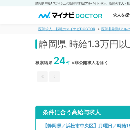
求人を探
医師求人・転職のマイナビDOCTOR
医師非常勤(アルバ
静岡県 時給1.3万円
24
検索結果
件
※非公開求人を除く
条件に合う高給与求人
【静岡県／浜松市中央区】月曜日／時給15