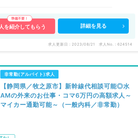
詳細を
見る
人を
紹介してもらう
求人更新日 : 2023/08/21
求人No. : 624514
非常勤(アルバイト)求人
【静岡県／牧之原市】新幹線代相談可能◎水
AMの外来のお仕事・コマ6万円の高額求人～
マイカー通勤可能～（一般内科／非常勤）
応なし