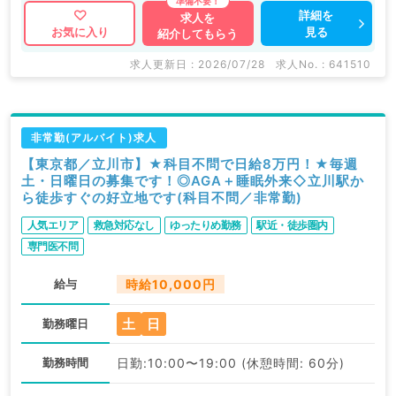
詳細を
求人を
見る
お気に入り
紹介してもらう
求人更新日 : 2026/07/28
求人No. : 641510
非常勤(アルバイト)求人
【東京都／立川市】★科目不問で日給8万円！★毎週
土・日曜日の募集です！◎AGA＋睡眠外来◇立川駅か
ら徒歩すぐの好立地です(科目不問／非常勤)
人気エリア
救急対応なし
ゆったりめ勤務
駅近・徒歩圏内
専門医不問
給与
時給10,000円
土
日
勤務曜日
勤務時間
日勤:10:00〜19:00 (休憩時間: 60分)