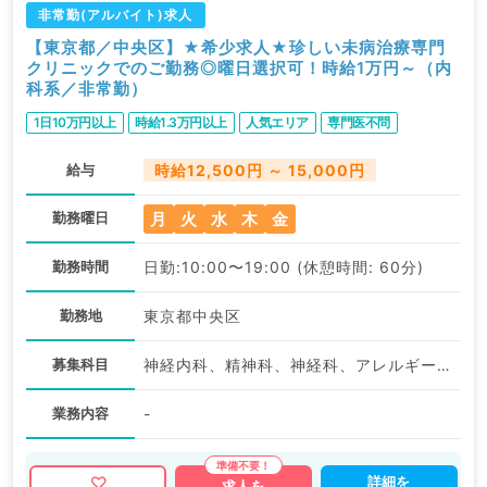
非常勤(アルバイト)求人
【東京都／中央区】★希少求人★珍しい未病治療専門
クリニックでのご勤務◎曜日選択可！時給1万円～（内
科系／非常勤）
1日10万円以上
時給1.3万円以上
人気エリア
専門医不問
給与
時給12,500円 ～ 15,000円
月
火
水
木
金
勤務曜日
勤務時間
日勤:10:00〜19:00 (休憩時間: 60分)
勤務地
東京都中央区
募集科目
神経内科、精神科、神経科、アレルギー科、リウマチ科、小児科、整形外科、形成外科、美容外科、脳神経外科、呼吸器外科、心臓血管外科、小児外科、皮膚科、泌尿器科、産婦人科、産科、婦人科、眼科、耳鼻咽喉科、気管食道科、放射線科、リハビリテーション科、麻酔科、ペインクリニック、人工透析科、緩和ケア科、一般内科、循環器内科、呼吸器内科、消化器内科、内分泌・代謝内科、腎臓内科、老年内科、血液内科、外科系全般、一般外科、消化器外科、乳腺外科、総合診療科、美容皮膚科、健診・人間ドック、救急科・ＩＣＵ、病理科、基礎医学系、膠原病科、スポーツ整形外科、大腸・肛門外科、その他、産業医、科目不問
業務内容
-
詳細を
求人を