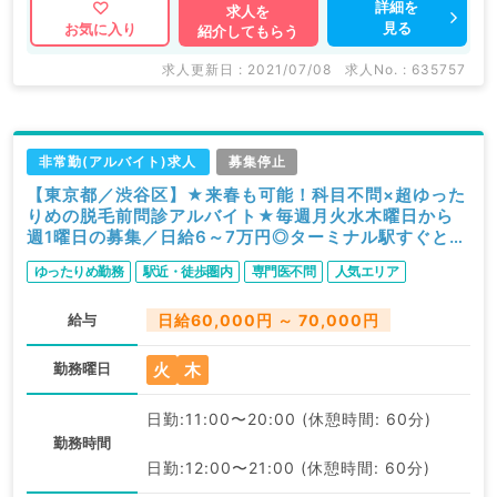
詳細を
求人を
見る
お気に入り
紹介してもらう
求人更新日 : 2021/07/08
求人No. : 635757
非常勤(アルバイト)求人
募集停止
【東京都／渋谷区】★来春も可能！科目不問×超ゆった
りめの脱毛前問診アルバイト★毎週月火水木曜日から
週1曜日の募集／日給6～7万円◎ターミナル駅すぐとア
クセス抜群のクリニックです！（科目不問／非常勤）
ゆったりめ勤務
駅近・徒歩圏内
専門医不問
人気エリア
給与
日給60,000円 ～ 70,000円
火
木
勤務曜日
日勤:11:00〜20:00 (休憩時間: 60分)
勤務時間
日勤:12:00〜21:00 (休憩時間: 60分)