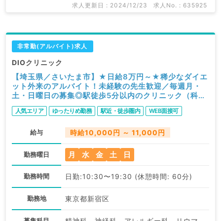
求人更新日 : 2024/12/23
求人No. : 635925
非常勤(アルバイト)求人
DIOクリニック
【埼玉県／さいたま市】★日給8万円～★稀少なダイエ
ット外来のアルバイト！未経験の先生歓迎／毎週月・
土・日曜日の募集◎駅徒歩5分以内のクリニック（科目
不問／非常勤）
人気エリア
ゆったりめ勤務
駅近・徒歩圏内
WEB面接可
給与
時給10,000円 ～ 11,000円
月
水
金
土
日
勤務曜日
勤務時間
日勤:10:30〜19:30 (休憩時間: 60分)
勤務地
東京都新宿区
募集科目
精神科、神経科、アレルギー科、リウマチ科、小児科、皮膚科、産婦人科、産科、婦人科、眼科、耳鼻咽喉科、気管食道科、放射線科、リハビリテーション科、麻酔科、ペインクリニック、人工透析科、緩和ケア科、一般内科、外科系全般、一般外科、総合診療科、美容皮膚科、健診・人間ドック、救急科・ＩＣＵ、病理科、基礎医学系、その他、産業医、科目不問