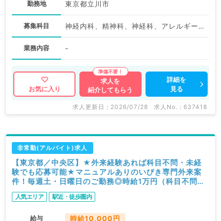
勤務地
東京都立川市
募集科目
神経内科、精神科、神経科、アレルギー科、リウマチ科、小児科、整形外科、形成外科、美容外科、脳神経外科、呼吸器外科、心臓血管外科、小児外科、皮膚科、泌尿器科、産婦人科、産科、婦人科、眼科、耳鼻咽喉科、気管食道科、放射線科、リハビリテーション科、麻酔科、ペインクリニック、人工透析科、緩和ケア科、一般内科、循環器内科、呼吸器内科、消化器内科、内分泌・代謝内科、腎臓内科、老年内科、血液内科、外科系全般、一般外科、消化器外科、乳腺外科、総合診療科、美容皮膚科、健診・人間ドック、救急科・ＩＣＵ、病理科、基礎医学系、膠原病科、スポーツ整形外科、大腸・肛門外科、産業医、科目不問
業務内容
-
詳細を
求人を
見る
お気に入り
紹介してもらう
求人更新日 : 2026/07/28
求人No. : 637418
非常勤(アルバイト)求人
【東京都／中央区】★外来経験あれば科目不問・未経
験でも応募可能★マニュアルありのいびき専門外来案
件！毎週土・日曜日のご勤務◎時給1万円（科目不問／
非常勤）
人気エリア
駅近・徒歩圏内
給与
時給10,000円