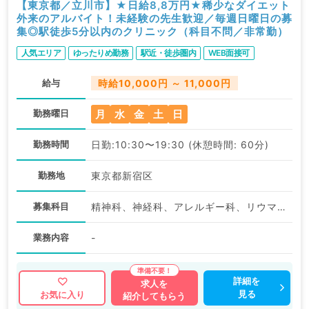
【東京都／立川市】★日給8,8万円★稀少なダイエット
外来のアルバイト！未経験の先生歓迎／毎週日曜日の募
集◎駅徒歩5分以内のクリニック（科目不問／非常勤）
人気エリア
ゆったりめ勤務
駅近・徒歩圏内
WEB面接可
給与
時給10,000円 ～ 11,000円
月
水
金
土
日
勤務曜日
勤務時間
日勤:10:30〜19:30 (休憩時間: 60分)
勤務地
東京都新宿区
募集科目
精神科、神経科、アレルギー科、リウマチ科、小児科、皮膚科、産婦人科、産科、婦人科、眼科、耳鼻咽喉科、気管食道科、放射線科、リハビリテーション科、麻酔科、ペインクリニック、人工透析科、緩和ケア科、一般内科、外科系全般、一般外科、総合診療科、美容皮膚科、健診・人間ドック、救急科・ＩＣＵ、病理科、基礎医学系、その他、産業医、科目不問
業務内容
-
詳細を
求人を
見る
お気に入り
紹介してもらう