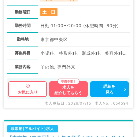
土
日
勤務曜日
勤務時間
日勤:11:00〜20:00 (休憩時間: 60分)
勤務地
東京都中央区
募集科目
小児科、整形外科、形成外科、美容外科、脳神経外科、呼吸器外科、心臓血管外科、小児外科、皮膚科、泌尿器科、産婦人科、産科、婦人科、眼科、耳鼻咽喉科、気管食道科、放射線科、リハビリテーション科、麻酔科、ペインクリニック、人工透析科、緩和ケア科、一般内科、循環器内科、呼吸器内科、消化器内科、内分泌・代謝内科、腎臓内科、老年内科、血液内科、外科系全般、一般外科、消化器外科、乳腺外科、総合診療科、美容皮膚科、健診・人間ドック、救急科・ＩＣＵ、病理科、基礎医学系、膠原病科、スポーツ整形外科、大腸・肛門外科、産業医、脊髄・脊椎外科、科目不問、神経内科、精神科、神経科、アレルギー科、リウマチ科
業務内容
その他, 専門外来
詳細を
求人を
見る
お気に入り
紹介してもらう
求人更新日 : 2026/07/15
求人No. : 654594
非常勤(アルバイト)求人