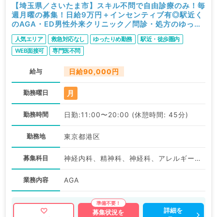
【埼玉県／さいたま市】スキル不問で自由診療のみ！毎
週月曜の募集！日給9万円＋インセンティブ有◎駅近く
のAGA・ED男性外来クリニック／問診・処方のゆった
りめご勤務（科目不問／非常勤）
人気エリア
救急対応なし
ゆったりめ勤務
駅近・徒歩圏内
WEB面接可
専門医不問
給与
日給90,000円
月
勤務曜日
勤務時間
日勤:11:00〜20:00 (休憩時間: 45分)
勤務地
東京都港区
募集科目
神経内科、精神科、神経科、アレルギー科、リウマチ科、小児科、整形外科、形成外科、美容外科、脳神経外科、呼吸器外科、心臓血管外科、小児外科、皮膚科、泌尿器科、産婦人科、産科、婦人科、眼科、耳鼻咽喉科、気管食道科、放射線科、リハビリテーション科、麻酔科、ペインクリニック、人工透析科、緩和ケア科、一般内科、循環器内科、呼吸器内科、消化器内科、内分泌・代謝内科、腎臓内科、老年内科、血液内科、外科系全般、一般外科、消化器外科、乳腺外科、総合診療科、美容皮膚科、健診・人間ドック、救急科・ＩＣＵ、病理科、基礎医学系、膠原病科、スポーツ整形外科、大腸・肛門外科、その他、産業医、科目不問
業務内容
AGA
詳細を
募集状況を