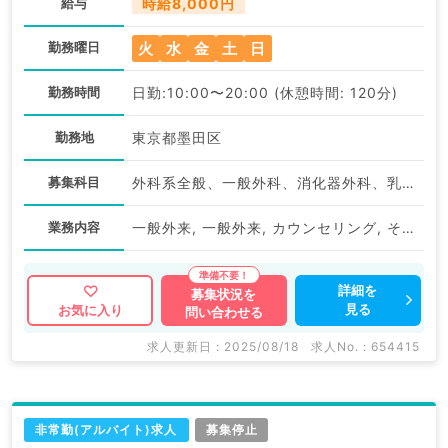
給与
時給8,000円
火
水
金
土
日
勤務曜日
勤務時間
日勤:10:00〜20:00 (休憩時間: 120分)
勤務地
東京都墨田区
募集科目
外科系全般、一般外科、消化器外科、乳腺外科、総合診療科、美容皮膚科、健診・人間ドック、救急科・ＩＣＵ、病理科、基礎医学系、膠原病科、スポーツ整形外科、大腸・肛門外科、産業医、脊髄・脊椎外科、科目不問、神経内科、精神科、神経科、アレルギー科、リウマチ科、小児科、整形外科、形成外科、美容外科、脳神経外科、呼吸器外科、心臓血管外科、小児外科、皮膚科、泌尿器科、産婦人科、産科、婦人科、眼科、耳鼻咽喉科、気管食道科、放射線科、リハビリテーション科、麻酔科、ペインクリニック、人工透析科、緩和ケア科、一般内科、循環器内科、呼吸器内科、消化器内科、内分泌・代謝内科、腎臓内科、老年内科、血液内科
業務内容
一般外来, 一般外来, カウンセリング, その他
詳細を
募集状況を
見る
お気に入り
問い合わせる
求人更新日 : 2025/08/18
求人No. : 654415
非常勤(アルバイト)求人
募集停止