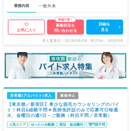
業務内容
一般外来
詳細を
募集状況を
見る
お気に入り
問い合わせる
求人更新日 : 2026/06/08
求人No. : 638428
非常勤(アルバイト)求人
募集停止
【東京都／新宿区】希少な脱毛カウンセリングのバイ
ト！科目&経験不問★医師免許証のみで応募可◎毎週
火、金曜日の週1日～ご勤務（科目不問／非常勤）
人気エリア
ゆったりめ勤務
駅近・徒歩圏内
専門医不問