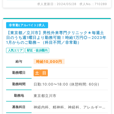
求人更新日 : 2024/05/28
求人No. : 710289
非常勤(アルバイト)求人
【東京都／立川市】男性外来専門クリニック★毎週土
日のうち週1曜日より勤務可能！時給1万円◎～2023年
1月からのご勤務～（科目不問／非常勤）
人気エリア
駅近・徒歩圏内
給与
時給10,000円
土
日
勤務曜日
勤務時間
日勤:10:00〜18:00 (休憩時間: 60分)
勤務地
東京都立川市
募集科目
神経内科、精神科、神経科、アレルギー科、リウマチ科、小児科、整形外科、形成外科、美容外科、脳神経外科、呼吸器外科、心臓血管外科、小児外科、皮膚科、泌尿器科、産婦人科、産科、婦人科、眼科、耳鼻咽喉科、気管食道科、放射線科、リハビリテーション科、麻酔科、ペインクリニック、人工透析科、緩和ケア科、一般内科、循環器内科、呼吸器内科、消化器内科、内分泌・代謝内科、腎臓内科、老年内科、血液内科、外科系全般、一般外科、消化器外科、乳腺外科、総合診療科、美容皮膚科、健診・人間ドック、救急科・ＩＣＵ、病理科、基礎医学系、膠原病科、スポーツ整形外科、大腸・肛門外科、産業医、脊髄・脊椎外科