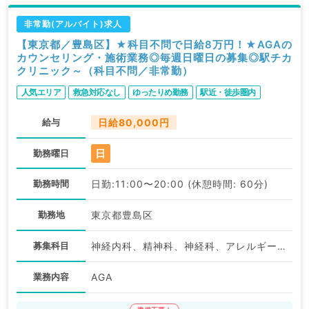
非常勤(アルバイト)求人
【東京都／豊島区】★科目不問で日給8万円！★AGAの
カウンセリング・施術業務◎毎週日曜日の募集◎駅チカ
クリニック～（科目不問／非常勤）
人気エリア
救急対応なし
ゆったりめ勤務
駅近・徒歩圏内
給与
日給80,000円
日
勤務曜日
勤務時間
日勤:11:00〜20:00 (休憩時間: 60分)
勤務地
東京都豊島区
募集科目
神経内科、精神科、神経科、アレルギー科、リウマチ科、小児科、整形外科、形成外科、美容外科、脳神経外科、呼吸器外科、心臓血管外科、小児外科、皮膚科、泌尿器科、産婦人科、産科、婦人科、眼科、耳鼻咽喉科、気管食道科、放射線科、リハビリテーション科、麻酔科、ペインクリニック、人工透析科、緩和ケア科、一般内科、循環器内科、呼吸器内科、消化器内科、内分泌・代謝内科、腎臓内科、老年内科、血液内科、外科系全般、一般外科、消化器外科、乳腺外科、総合診療科、美容皮膚科、健診・人間ドック、救急科・ＩＣＵ、病理科、基礎医学系、膠原病科、スポーツ整形外科、大腸・肛門外科、その他、産業医、科目不問
業務内容
AGA