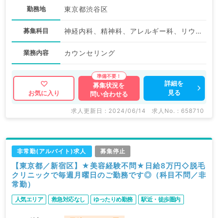
勤務地
東京都渋谷区
募集科目
神経内科、精神科、アレルギー科、リウマチ科、小児科、整形外科、形成外科、美容外科、脳神経外科、呼吸器外科、心臓血管外科、小児外科、皮膚科、泌尿器科、産婦人科、産科、婦人科、眼科、耳鼻咽喉科、気管食道科、放射線科、リハビリテーション科、麻酔科、ペインクリニック、人工透析科、緩和ケア科、一般内科、循環器内科、呼吸器内科、消化器内科、内分泌・代謝内科、腎臓内科、老年内科、血液内科、外科系全般、一般外科、消化器外科、乳腺外科、総合診療科、美容皮膚科、健診・人間ドック、救急科・ＩＣＵ、病理科、基礎医学系、膠原病科、スポーツ整形外科、大腸・肛門外科、産業医、科目不問
業務内容
カウンセリング
詳細を
募集状況を
見る
お気に入り
問い合わせる
求人更新日 : 2024/06/14
求人No. : 658710
非常勤(アルバイト)求人
募集停止
【東京都／新宿区】★美容経験不問★日給8万円◇脱毛
クリニックで毎週月曜日のご勤務です◎（科目不問／非
常勤）
人気エリア
救急対応なし
ゆったりめ勤務
駅近・徒歩圏内