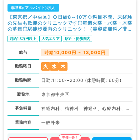
非常勤(アルバイト)求人
【東京都／中央区】◇日給8～10万◇科目不問、未経験
の先生も歓迎のクリニックです◎毎週火曜・水曜・木曜
の募集◎駅徒歩圏内のクリニック！（美容皮膚科／非常
勤）
時給1.3万円以上
人気エリア
駅近・徒歩圏内
給与
時給10,000円 ～ 13,000円
火
水
木
勤務曜日
勤務時間
日勤:11:00〜20:00 (休憩時間: 60分)
勤務地
東京都中央区
募集科目
神経内科、精神科、神経科、心療内科、アレルギー科、リウマチ科、小児科、整形外科、形成外科、美容外科、脳神経外科、呼吸器外科、心臓血管外科、小児外科、皮膚科、泌尿器科、産婦人科、産科、婦人科、眼科、耳鼻咽喉科、気管食道科、放射線科、リハビリテーション科、麻酔科、人工透析科、緩和ケア科、一般内科、循環器内科、呼吸器内科、消化器内科、内分泌・代謝内科、腎臓内科、老年内科、血液内科、外科系全般、一般外科、消化器外科、乳腺外科、総合診療科、美容皮膚科、健診・人間ドック、救急科・ＩＣＵ、病理科、膠原病科、スポーツ整形外科、大腸・肛門外科
業務内容
一般外来