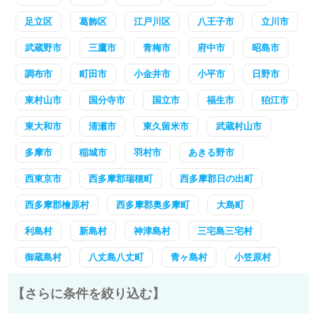
足立区
葛飾区
江戸川区
八王子市
立川市
武蔵野市
三鷹市
青梅市
府中市
昭島市
調布市
町田市
小金井市
小平市
日野市
東村山市
国分寺市
国立市
福生市
狛江市
東大和市
清瀬市
東久留米市
武蔵村山市
多摩市
稲城市
羽村市
あきる野市
西東京市
西多摩郡瑞穂町
西多摩郡日の出町
西多摩郡檜原村
西多摩郡奥多摩町
大島町
利島村
新島村
神津島村
三宅島三宅村
御蔵島村
八丈島八丈町
青ヶ島村
小笠原村
【さらに条件を絞り込む】