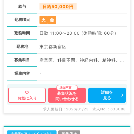
給与
日給50,000円
火
金
勤務曜日
勤務時間
日勤:11:00〜20:00 (休憩時間: 60分)
勤務地
東京都新宿区
募集科目
産業医、科目不問、神経内科、精神科、神経科、アレルギー科、リウマチ科、小児科、整形外科、形成外科、美容外科、脳神経外科、呼吸器外科、心臓血管外科、小児外科、皮膚科、泌尿器科、産婦人科、産科、婦人科、眼科、耳鼻咽喉科、気管食道科、放射線科、リハビリテーション科、麻酔科、ペインクリニック、人工透析科、緩和ケア科、一般内科、循環器内科、呼吸器内科、消化器内科、内分泌・代謝内科、腎臓内科、老年内科、血液内科、外科系全般、一般外科、消化器外科、乳腺外科、総合診療科、美容皮膚科、健診・人間ドック、救急科・ＩＣＵ、病理科、基礎医学系、膠原病科、スポーツ整形外科、大腸・肛門外科、その他
業務内容
-
詳細を
募集状況を
見る
お気に入り
問い合わせる
求人更新日 : 2026/01/23
求人No. : 633088
非常勤(アルバイト)求人
募集停止