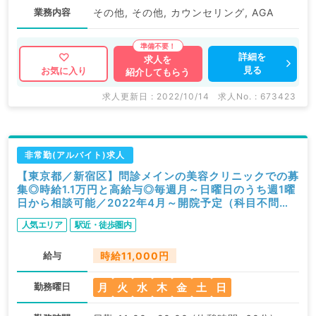
業務内容
その他, その他, カウンセリング, AGA
詳細を
求人を
見る
お気に入り
紹介してもらう
求人更新日 : 2022/10/14
求人No. : 673423
非常勤(アルバイト)求人
【東京都／新宿区】問診メインの美容クリニックでの募
集◎時給1.1万円と高給与◎毎週月～日曜日のうち週1曜
日から相談可能／2022年4月～開院予定（科目不問／
非常勤）
人気エリア
駅近・徒歩圏内
給与
時給11,000円
月
火
水
木
金
土
日
勤務曜日