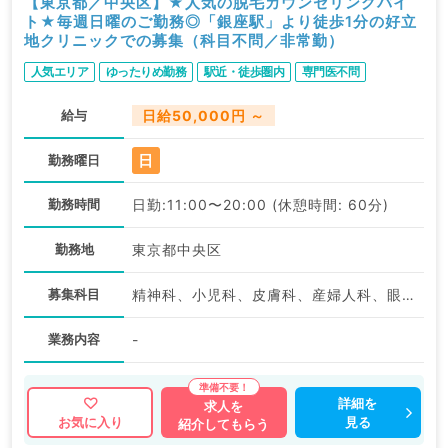
【東京都／中央区】★人気の脱毛カウンセリングバイ
ト★毎週日曜のご勤務◎「銀座駅」より徒歩1分の好立
地クリニックでの募集（科目不問／非常勤）
人気エリア
ゆったりめ勤務
駅近・徒歩圏内
専門医不問
給与
日給50,000円 ～
日
勤務曜日
勤務時間
日勤:11:00〜20:00 (休憩時間: 60分)
勤務地
東京都中央区
募集科目
精神科、小児科、皮膚科、産婦人科、眼科、耳鼻咽喉科、放射線科、麻酔科、一般内科、外科系全般、一般外科、美容皮膚科、病理科、基礎医学系、科目不問
業務内容
-
詳細を
求人を
見る
お気に入り
紹介してもらう