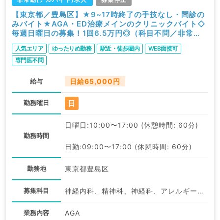
【東京都／豊島区】★9~17時終了の手技なし・問診の
みバイト★AGA・ED治療メインのクリニックバイト◇
毎週日曜日の募集！1回6.5万円◎（科目不問／非常
勤）
人気エリア
ゆったりめ勤務
駅近・徒歩圏内
WEB面接可
専門医不問
給与
日給65,000円
日
勤務曜日
日曜日:10:00〜17:00 (休憩時間: 60分)
勤務時間
日勤:09:00〜17:00 (休憩時間: 60分)
勤務地
東京都豊島区
募集科目
神経内科、精神科、神経科、アレルギー科、リウマチ科、小児科、整形外科、形成外科、美容外科、脳神経外科、呼吸器外科、心臓血管外科、小児外科、皮膚科、泌尿器科、産婦人科、産科、婦人科、眼科、耳鼻咽喉科、気管食道科、放射線科、リハビリテーション科、麻酔科、ペインクリニック、人工透析科、緩和ケア科、一般内科、循環器内科、呼吸器内科、消化器内科、内分泌・代謝内科、腎臓内科、老年内科、血液内科、外科系全般、一般外科、消化器外科、乳腺外科、総合診療科、美容皮膚科、健診・人間ドック、救急科・ＩＣＵ、病理科、基礎医学系、膠原病科、スポーツ整形外科、大腸・肛門外科、産業医、科目不問
業務内容
AGA