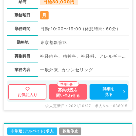
給与
日給80,000円
月
勤務曜日
勤務時間
日勤:10:00〜19:00 (休憩時間: 60分)
勤務地
東京都新宿区
募集科目
神経内科、精神科、神経科、アレルギー科、リウマチ科、小児科、整形外科、形成外科、美容外科、脳神経外科、呼吸器外科、心臓血管外科、小児外科、皮膚科、泌尿器科、産婦人科、産科、婦人科、眼科、耳鼻咽喉科、気管食道科、放射線科、リハビリテーション科、麻酔科、ペインクリニック、人工透析科、緩和ケア科、一般内科、循環器内科、呼吸器内科、消化器内科、内分泌・代謝内科、腎臓内科、老年内科、血液内科、外科系全般、一般外科、消化器外科、乳腺外科、総合診療科、美容皮膚科、健診・人間ドック、救急科・ＩＣＵ、病理科、基礎医学系、膠原病科、スポーツ整形外科、大腸・肛門外科、その他、産業医
業務内容
一般外来, カウンセリング
詳細を
募集状況を
見る
お気に入り
問い合わせる
求人更新日 : 2021/10/27
求人No. : 638915
非常勤(アルバイト)求人
募集停止