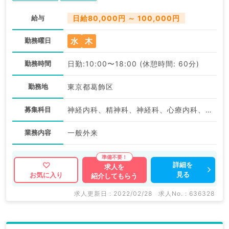
給与
日給80,000円 ～ 100,000円
水
木
勤務曜日
勤務時間
日勤:10:00〜18:00 (休憩時間: 60分)
勤務地
東京都葛飾区
募集科目
神経内科、精神科、神経科、心療内科、アレルギー科、リウマチ科、小児科、整形外科、形成外科、美容外科、脳神経外科、呼吸器外科、心臓血管外科、小児外科、皮膚科、泌尿器科、産婦人科、産科、婦人科、眼科、耳鼻咽喉科、気管食道科、放射線科、リハビリテーション科、麻酔科、ペインクリニック、人工透析科、緩和ケア科、一般内科、循環器内科、呼吸器内科、消化器内科、内分泌・代謝内科、腎臓内科、老年内科、血液内科、外科系全般、一般外科、消化器外科、乳腺外科、総合診療科、美容皮膚科、健診・人間ドック、救急科・ＩＣＵ、病理科、基礎医学系、膠原病科、スポーツ整形外科、大腸・肛門外科、その他、産業医、科目不問
業務内容
一般外来
詳細を
求人を
見る
お気に入り
紹介してもらう
求人更新日 : 2022/02/28
求人No. : 636328