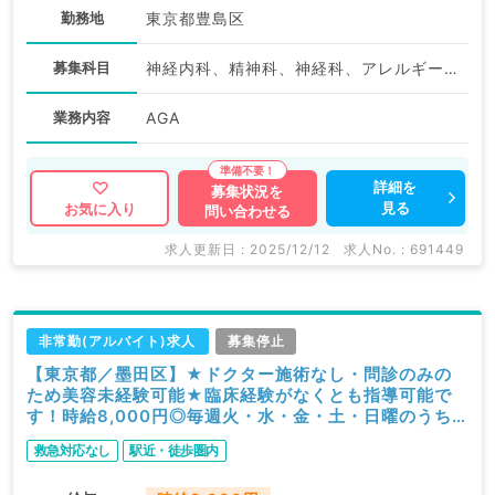
勤務地
東京都豊島区
募集科目
神経内科、精神科、神経科、アレルギー科、リウマチ科、小児科、整形外科、形成外科、美容外科、脳神経外科、呼吸器外科、心臓血管外科、小児外科、皮膚科、泌尿器科、産婦人科、産科、婦人科、眼科、耳鼻咽喉科、気管食道科、放射線科、リハビリテーション科、麻酔科、ペインクリニック、人工透析科、緩和ケア科、一般内科、循環器内科、呼吸器内科、消化器内科、内分泌・代謝内科、腎臓内科、老年内科、血液内科、外科系全般、一般外科、消化器外科、乳腺外科、総合診療科、美容皮膚科、健診・人間ドック、救急科・ＩＣＵ、病理科、基礎医学系、膠原病科、スポーツ整形外科、大腸・肛門外科、その他、産業医、科目不問
業務内容
AGA
詳細を
募集状況を
見る
お気に入り
問い合わせる
求人更新日 : 2025/12/12
求人No. : 691449
非常勤(アルバイト)求人
募集停止
【東京都／墨田区】★ドクター施術なし・問診のみの
ため美容未経験可能★臨床経験がなくとも指導可能で
す！時給8,000円◎毎週火・水・金・土・日曜のうち
お好きな曜日でのご勤務（科目不問／非常勤）
救急対応なし
駅近・徒歩圏内