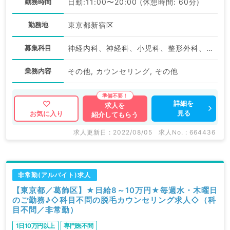
勤務時間
日勤:11:00〜20:00 (休憩時間: 60分)
勤務地
東京都新宿区
募集科目
神経内科、神経科、小児科、整形外科、形成外科、美容外科、脳神経外科、呼吸器外科、心臓血管外科、小児外科、皮膚科、泌尿器科、産婦人科、産科、婦人科、眼科、耳鼻咽喉科、気管食道科、放射線科、リハビリテーション科、麻酔科、ペインクリニック、人工透析科、緩和ケア科、一般内科、呼吸器内科、消化器内科、内分泌・代謝内科、腎臓内科、老年内科、外科系全般、一般外科、消化器外科、乳腺外科、総合診療科、美容皮膚科、健診・人間ドック、救急科・ＩＣＵ、病理科、膠原病科、スポーツ整形外科、大腸・肛門外科、脊髄・脊椎外科
業務内容
その他, カウンセリング, その他
詳細を
求人を
見る
お気に入り
紹介してもらう
求人更新日 : 2022/08/05
求人No. : 664436
非常勤(アルバイト)求人
【東京都／葛飾区】★日給8～10万円★毎週水・木曜日
のご勤務♪◇科目不問の脱毛カウンセリング求人◇（科
目不問／非常勤）
1日10万円以上
専門医不問