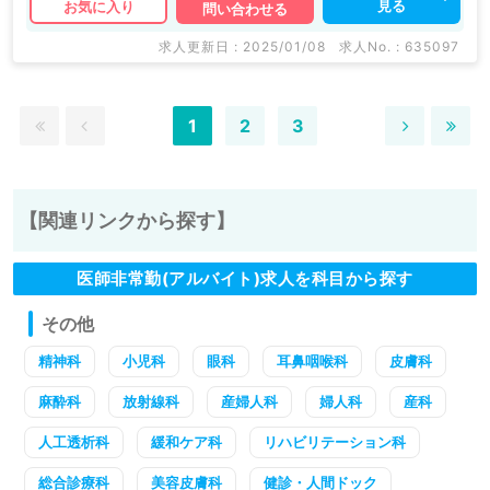
見る
お気に入り
問い合わせる
求人更新日 : 2025/01/08
求人No. : 635097
1
2
3
【関連リンクから探す】
医師非常勤(アルバイト)求人を科目から探す
その他
精神科
小児科
眼科
耳鼻咽喉科
皮膚科
麻酔科
放射線科
産婦人科
婦人科
産科
人工透析科
緩和ケア科
リハビリテーション科
総合診療科
美容皮膚科
健診・人間ドック