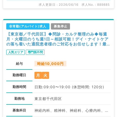
求人更新日 : 2026/06/16
求人No. : 889885
非常勤(アルバイト)求人
募集停止
【東京都／千代田区】◆問診・カルテ整理のみ◆毎週
月・火曜日のうち週1日～相談可能！デイ・ナイトケア
の落ち着いた通院患者様のご対応をお任せします！最寄
り駅より徒歩3分◎アクセス抜群のクリニック！（科目
人気エリア
専門医不問
不問／非常勤）
給与
時給10,000円
月
火
勤務曜日
勤務時間
日勤:09:00〜19:00 (休憩時間: 120分)
勤務地
東京都千代田区
募集科目
神経内科、精神科、神経科、心療内科、アレルギー科、リウマチ科、小児科、形成外科、美容外科、脳神経外科、呼吸器外科、心臓血管外科、小児外科、皮膚科、泌尿器科、産婦人科、産科、婦人科、眼科、耳鼻咽喉科、気管食道科、放射線科、リハビリテーション科、麻酔科、ペインクリニック、人工透析科、緩和ケア科、一般内科、循環器内科、呼吸器内科、消化器内科、内分泌・代謝内科、腎臓内科、老年内科、血液内科、外科系全般、一般外科、消化器外科、乳腺外科、総合診療科、美容皮膚科、健診・人間ドック、救急科・ＩＣＵ、病理科、基礎医学系、膠原病科、スポーツ整形外科、大腸・肛門外科、その他、産業医、科目不問