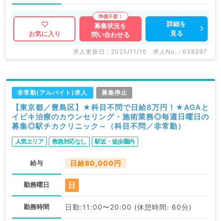
詳細を
募集状況を
見る
お気に入り
問い合わせる
求人更新日 : 2025/11/10
求人No. : 638397
非常勤(アルバイト)求人
募集停止
【東京都／豊島区】★科目不問で日給8万円！★AGAと
イビキ治療のカウンセリング・施術業務◎毎週日曜日の
募集◎駅チカクリニック～（科目不問／非常勤）
人気エリア
救急対応なし
駅近・徒歩圏内
給与
日給80,000円
日
勤務曜日
勤務時間
日勤:11:00〜20:00 (休憩時間: 60分)