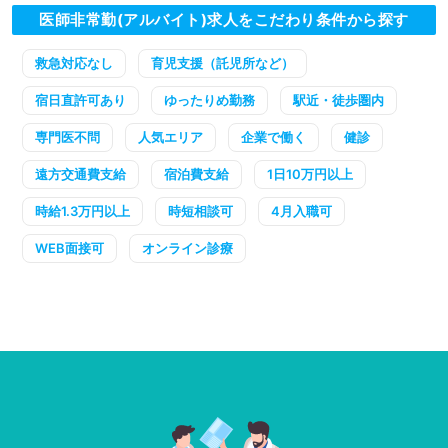
医師非常勤(アルバイト)求人をこだわり条件から探す
救急対応なし
育児支援（託児所など）
宿日直許可あり
ゆったりめ勤務
駅近・徒歩圏内
専門医不問
人気エリア
企業で働く
健診
遠方交通費支給
宿泊費支給
1日10万円以上
時給1.3万円以上
時短相談可
4月入職可
WEB面接可
オンライン診療