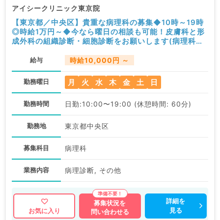
アイシークリニック東京院
【東京都／中央区】貴重な病理科の募集◆10時～19時
◎時給1万円～◆今なら曜日の相談も可能！皮膚科と形
成外科の組織診断・細胞診断をお願いします(病理科／
非常勤)
給与
時給10,000円 ～
月
火
水
木
金
土
日
勤務曜日
勤務時間
日勤:10:00〜19:00 (休憩時間: 60分)
勤務地
東京都中央区
募集科目
病理科
業務内容
病理診断, その他
詳細を
募集状況を
見る
お気に入り
問い合わせる