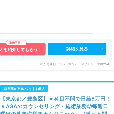
詳細を
見る
人を
紹介してもらう
求人更新日 : 2026/07/29
求人No. : 998254
非常勤(アルバイト)求人
【東京都／豊島区】★科目不問で日給8万円！
★AGAのカウンセリング・施術業務◎毎週日
曜日の募集◎駅チカクリニック～（科目不問