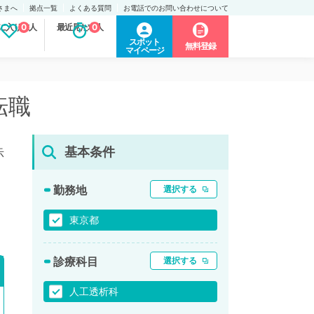
さまへ
拠点一覧
よくある質問
お電話でのお問い合わせについて
に入り求人
0
最近見た求人
0
スポット
無料登録
マイページ
転職
基本条件
示
勤務地
選択する
東京都
診療科目
選択する
人工透析科