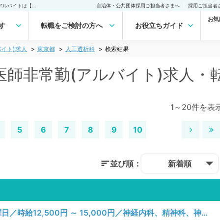
東京都 人工透析科の医師非常勤(アルバイト)求人｜医師の求人・転職・アルバイトは【マイナビDOCTOR】
自治体・公共団体採用ご担当者さまへ
採用ご担当者
お気
す
転職をご検討の方へ
お役立ちガイド
イト)求人
東京都
人工透析科
検索結果
医師非常勤(アルバイト)求人・
1～20件を表
5
6
7
8
9
10
並び順：
新着順
【東京都／中央区】月、火、水、木、金曜日／時給12,500円 ～ 15,000円／神経内科、精神科、神経科、アレルギー科、リウマチ科、小児科、整形外科、形成外科、美容外科、脳神経外科、呼吸器外科、心臓血管外科、小児外科、皮膚科、泌尿器科、産婦人科、産科、婦人科、眼科、耳鼻咽喉科、気管食道科、放射線科、リハビリテーション科、麻酔科、ペインクリニック、人工透析科、緩和ケア科、一般内科、循環器内科、呼吸器内科、消化器内科、内分泌・代謝内科、腎臓内科、老年内科、血液内科、外科系全般、一般外科、消化器外科、乳腺外科、総合診療科、美容皮膚科、健診・人間ドック、救急科・ＩＣＵ、病理科、基礎医学系、膠原病科、スポーツ整形外科、大腸・肛門外科、その他、産業医、科目不問