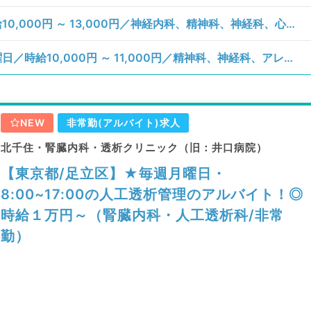
【東京都／中央区】火、水、木曜日／時給10,000円 ～ 13,000円／神経内科、精神科、神経科、心療内科、アレルギー科、リウマチ科、小児科、整形外科、形成外科、美容外科、脳神経外科、呼吸器外科、心臓血管外科、小児外科、皮膚科、泌尿器科、産婦人科、産科、婦人科、眼科、耳鼻咽喉科、気管食道科、放射線科、リハビリテーション科、麻酔科、人工透析科、緩和ケア科、一般内科、循環器内科、呼吸器内科、消化器内科、内分泌・代謝内科、腎臓内科、老年内科、血液内科、外科系全般、一般外科、消化器外科、乳腺外科、総合診療科、美容皮膚科、健診・人間ドック、救急科・ＩＣＵ、病理科、膠原病科、スポーツ整形外科、大腸・肛門外科／一般外来
【東京都／新宿区】月、水、金、土、日曜日／時給10,000円 ～ 11,000円／精神科、神経科、アレルギー科、リウマチ科、小児科、皮膚科、産婦人科、産科、婦人科、眼科、耳鼻咽喉科、気管食道科、放射線科、リハビリテーション科、麻酔科、ペインクリニック、人工透析科、緩和ケア科、一般内科、外科系全般、一般外科、総合診療科、美容皮膚科、健診・人間ドック、救急科・ＩＣＵ、病理科、基礎医学系、その他、産業医、科目不問
NEW
非常勤(アルバイト)求人
北千住・腎臓内科・透析クリニック（旧：井口病院）
【東京都/足立区】★毎週月曜日・
8:00~17:00の人工透析管理のアルバイト！◎
時給１万円～（腎臓内科・人工透析科/非常
勤）