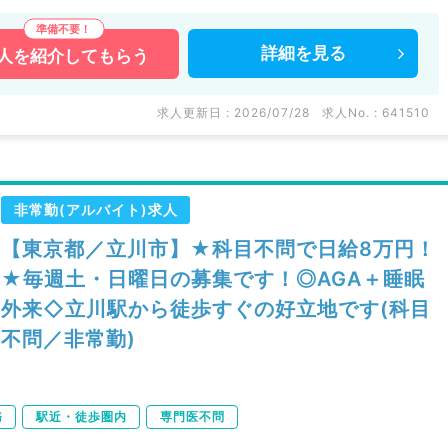
詳細を
見る
人を
紹介してもらう
求人更新日 : 2026/07/28
求人No. : 641510
非常勤(アルバイト)求人
【東京都／立川市】★科目不問で日給8万円！
★毎週土・日曜日の募集です！◎AGA＋睡眠
外来◇立川駅から徒歩すぐの好立地です(科目
不問／非常勤)
務
駅近・徒歩圏内
専門医不問