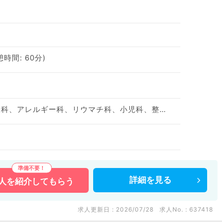
憩時間: 60分)
神経内科、精神科、神経科、アレルギー科、リウマチ科、小児科、整形外科、形成外科、美容外科、脳神経外科、呼吸器外科、心臓血管外科、小児外科、皮膚科、泌尿器科、産婦人科、産科、婦人科、眼科、耳鼻咽喉科、気管食道科、放射線科、リハビリテーション科、麻酔科、ペインクリニック、人工透析科、緩和ケア科、一般内科、循環器内科、呼吸器内科、消化器内科、内分泌・代謝内科、腎臓内科、老年内科、血液内科、外科系全般、一般外科、消化器外科、乳腺外科、総合診療科、美容皮膚科、健診・人間ドック、救急科・ＩＣＵ、病理科、基礎医学系、膠原病科、スポーツ整形外科、大腸・肛門外科、産業医、科目不問
詳細を
見る
人を
紹介してもらう
求人更新日 : 2026/07/28
求人No. : 637418