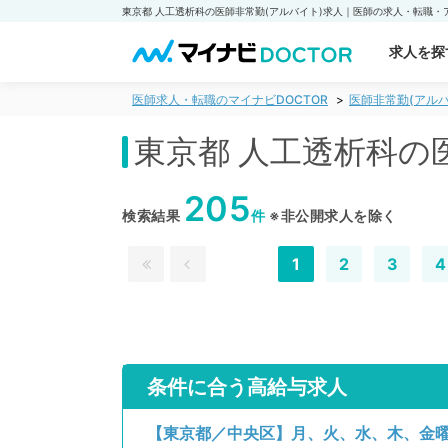
求人を探
医師求人・転職のマイナビDOCTOR
医師非常勤(アルバ
東京都 人工透析科の
205
検索結果
件
※非公開求人を除く
1
2
3
4
条件に合う高給与求人