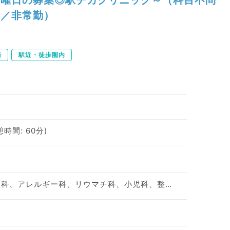
／非常勤）
務
駅近・徒歩圏内
憩時間: 60分)
神経内科、精神科、神経科、アレルギー科、リウマチ科、小児科、整形外科、形成外科、美容外科、脳神経外科、呼吸器外科、心臓血管外科、小児外科、皮膚科、泌尿器科、産婦人科、産科、婦人科、眼科、耳鼻咽喉科、気管食道科、放射線科、リハビリテーション科、麻酔科、ペインクリニック、人工透析科、緩和ケア科、一般内科、循環器内科、呼吸器内科、消化器内科、内分泌・代謝内科、腎臓内科、老年内科、血液内科、外科系全般、一般外科、消化器外科、乳腺外科、総合診療科、美容皮膚科、健診・人間ドック、救急科・ＩＣＵ、病理科、基礎医学系、膠原病科、スポーツ整形外科、大腸・肛門外科、その他、産業医、科目不問