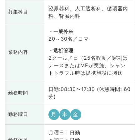
泌尿器科、人工透析科、循環器内
募集科目
科、腎臓内科
一般外来
20～30名／コマ
透析管理
業務内容
2クール／日（25名程度／穿刺は
ナースまたはMEが実施、シャン
トトラブル時は提携施設に搬送
日勤:08:30〜17:30 (休憩時間: 60
勤務時間
分)
月
木
金
勤務曜日
月曜日 : 日勤
勤務体系