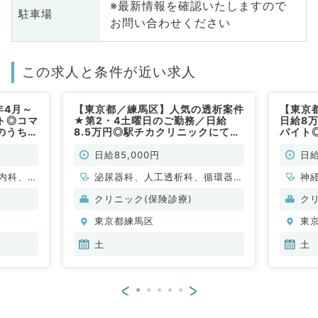
※最新情報を確認いたしますので
駐車場
お問い合わせください
この求人と条件が近い求人
年4月～
【東京都／練馬区】人気の透析案件
【東京
ト◎コマ
★第2・4土曜日のご勤務／日給
日給8
のうち1
8.5万円◎駅チカクリニックにて透
バイト
・代謝内
析管理・一般外来のお仕事！（人工
（内科
透析科、腎臓内科、循環器内科、泌
日給85,000円
日給
尿器科／非常勤）
内科、腎
泌尿器科、人工透析科、循環器内
神
科、腎臓内科
脳
クリニック(保険診療)
ク
管
東京都練馬区
東
シ
一
土
土
科
科
<
>
科
器