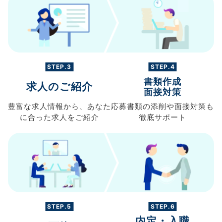
STEP.3
STEP.4
書類作成
求人のご紹介
面接対策
豊富な求人情報から、
あなた
応募書類の
添削や面接対策も
に合った求人を
ご紹介
徹底サポート
STEP.5
STEP.6
内定・入職