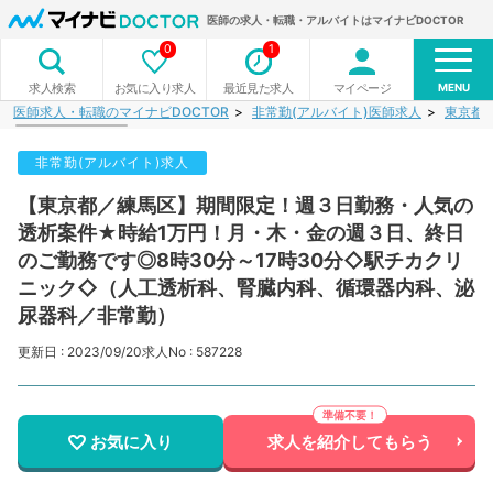
医師の求人・転職・アルバイトはマイナビDOCTOR
0
1
MENU
お気に入り求人
最近見た求人
マイページ
求人検索
医師求人・転職のマイナビDOCTOR
非常勤(アルバイト)医師求人
東京都
非常勤(アルバイト)求人
【東京都／練馬区】期間限定！週３日勤務・人気の
透析案件★時給1万円！月・木・金の週３日、終日
のご勤務です◎8時30分～17時30分◇駅チカクリ
ニック◇（人工透析科、腎臓内科、循環器内科、泌
尿器科／非常勤）
更新日 : 2023/09/20
求人No : 587228
お気に入り
求人を紹介してもらう