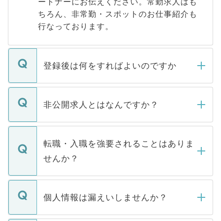
ートナーにお伝えください。常勤求人はも
ちろん、非常勤・スポットのお仕事紹介も
行なっております。
登録後は何をすればよいのですか
ご登録いただきましたら、弊社担当者がご
登録内容を確認し、その後メールもしくは
非公開求人とはなんですか？
お電話にて次のステップのご案内をいたし
ます。通常、5営業日以内にはご連絡をせて
マイナビDOCTORで取り扱っている求人の
いただきますので、しばらくお待ちくださ
うち約3割は、Webサイトからご覧いただ
転職・入職を強要されることはありま
い。
けない「非公開求人」です。非公開求人は
せんか？
下記の理由によって、一般には公開してい
ません。
転職・入職を強要することは一切ありませ
ん。また、仮に応募先から内定をいただい
個人情報は漏えいしませんか？
■応募殺到を避けるため 人気のある医療機
たとしても、ご本人が納得しない限り、内
関を公にしてしまうと、応募が殺到する場
定を承諾する必要はありません。内定先へ