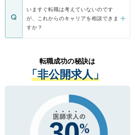
個人情報が漏えいすることはありませんの
合があります。 選考を効率よく行うため
の辞退の連絡はキャリアパートナーが行い
で、ご安心ください。当サイトからの登録
いますぐ転職は考えていないのです
に、医療機関が求める条件に合った人材の
ますので、ご安心ください。
などで収集したご登録者様の個人情報は、
が、これからのキャリアを相談できま
みを人材紹介会社に依頼するケースが増え
ご本人のキャリアアップおよび転職活動の
ています。
すか？
支援を目的に使用いたします。お預かりし
ているすべての個人データはご本人の許可
お気軽にご相談ください。先生専任のキャ
なく、医療機関側に開示したり、第三者に
リアパートナーが将来のご希望などをおう
提供することは一切ありません。また弊社
かがいして、現在の医療機関の状況や紹介
転職成功の秘訣は
は、個人情報の取り扱いについての厳密な
経験をまじえながら、適切なアドバイスを
管理基準を満たした事業者のみに付与され
「非公開求人」
させていただきます。すぐにご転職をされ
る、プライバシーマークを取得済みです。
ない方には、長期的なサポートが可能です
ご登録いただいた個人情報は、SSL（デー
ので、まずはご登録ください。
タ暗号化）によって保護されていますの
で、機密保持に関してもご安心ください。