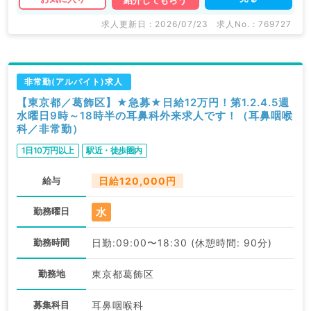
求人更新日 : 2026/07/23
求人No. : 769727
非常勤(アルバイト)求人
【東京都／葛飾区】★急募★日給12万円！第1.2.4.5週
水曜日9時～18時半の耳鼻科外来求人です！（耳鼻咽喉
科／非常勤）
1日10万円以上
駅近・徒歩圏内
給与
日給120,000円
水
勤務曜日
勤務時間
日勤:09:00〜18:30 (休憩時間: 90分)
勤務地
東京都葛飾区
募集科目
耳鼻咽喉科