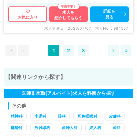
詳細を
求人を
見る
お気に入り
紹介してもらう
求人更新日 : 2026/07/07
求人No. : 984557
1
2
3
【関連リンクから探す】
医師非常勤(アルバイト)求人を科目から探す
その他
精神科
小児科
眼科
耳鼻咽喉科
皮膚科
麻酔科
放射線科
産婦人科
婦人科
産科