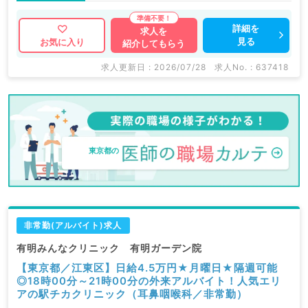
詳細を
求人を
見る
お気に入り
紹介してもらう
求人更新日 : 2026/07/28
求人No. : 637418
東京都の
非常勤(アルバイト)求人
有明みんなクリニック 有明ガーデン院
【東京都／江東区】日給4.5万円★月曜日★隔週可能
◎18時00分～21時00分の外来アルバイト！人気エリ
アの駅チカクリニック（耳鼻咽喉科／非常勤）