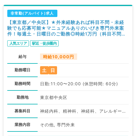
非常勤(アルバイト)求人
【東京都／中央区】★外来経験あれば科目不問・未経
験でも応募可能★マニュアルありのいびき専門外来案
件！毎週土・日曜日のご勤務◎時給1万円（科目不問／
非常勤）
人気エリア
駅近・徒歩圏内
給与
時給10,000円
土
日
勤務曜日
勤務時間
日勤:11:00〜20:00 (休憩時間: 60分)
勤務地
東京都中央区
募集科目
神経内科、精神科、神経科、アレルギー科、リウマチ科、小児科、整形外科、形成外科、美容外科、脳神経外科、呼吸器外科、心臓血管外科、小児外科、皮膚科、泌尿器科、産婦人科、産科、婦人科、眼科、耳鼻咽喉科、気管食道科、放射線科、リハビリテーション科、麻酔科、ペインクリニック、人工透析科、緩和ケア科、一般内科、循環器内科、呼吸器内科、消化器内科、内分泌・代謝内科、腎臓内科、老年内科、血液内科、外科系全般、一般外科、消化器外科、乳腺外科、総合診療科、美容皮膚科、健診・人間ドック、救急科・ＩＣＵ、病理科、基礎医学系、膠原病科、スポーツ整形外科、大腸・肛門外科、産業医、脊髄・脊椎外科、科目不問
業務内容
その他, 専門外来