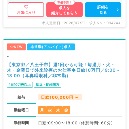
詳細を
求人を
見る
お気に入り
紹介してもらう
求人更新日 : 2026/07/31
求人No. : 994744
NEW
非常勤(アルバイト)求人
-
【東京都／八王子市】週1回から可能！毎週月・火・
木・金曜日で外来診療のお仕事◆日給10万円／9:00～
18:00（耳鼻咽喉科／非常勤）
1日10万円以上
駅近・徒歩圏内
給与
日給100,000円 ～
月
火
木
金
勤務曜日
勤務時間
日勤:09:00〜18:00 (休憩時間: 60分)