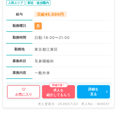
人気エリア
駅近・徒歩圏内
給与
日給45,000円
月
勤務曜日
勤務時間
日勤:18:00〜21:00
勤務地
東京都江東区
募集科目
耳鼻咽喉科
業務内容
一般外来
詳細を
求人を
見る
お気に入り
紹介してもらう
求人更新日 : 2026/07/23
求人No. : 946051