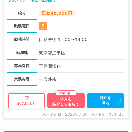
人気エリア
駅近・徒歩圏内
給与
日給40,000円
月
勤務曜日
勤務時間
日勤午後:14:00〜18:00
勤務地
東京都江東区
募集科目
耳鼻咽喉科
業務内容
一般外来
詳細を
求人を
見る
お気に入り
紹介してもらう
求人更新日 : 2026/07/24
求人No. : 933138