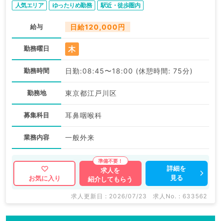
人気エリア
ゆったりめ勤務
駅近・徒歩圏内
給与
日給120,000円
木
勤務曜日
勤務時間
日勤:08:45〜18:00 (休憩時間: 75分)
勤務地
東京都江戸川区
募集科目
耳鼻咽喉科
業務内容
一般外来
詳細を
求人を
見る
お気に入り
紹介してもらう
求人更新日 : 2026/07/23
求人No. : 633562