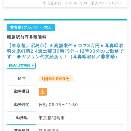
求人更新日 : 2026/07/31
求人No. : 730781
非常勤(アルバイト)求人
昭島駅前耳鼻咽喉科
【東京都／昭島市】★高額案件★コマ8万円★耳鼻咽喉
科外来◎第2,4週土曜日9時15分～12時30分のご勤務で
す！◆ガソリン代支給あり！（耳鼻咽喉科／非常勤）
時給1.3万円以上
給与
1回80,000円
土
勤務曜日
勤務時間
日勤:09:15〜12:30
勤務地
東京都昭島市
募集科目
耳鼻咽喉科