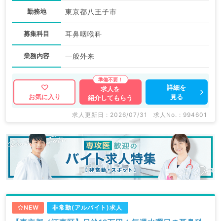
勤務地
東京都八王子市
募集科目
耳鼻咽喉科
業務内容
一般外来
詳細を
求人を
見る
お気に入り
紹介してもらう
求人更新日 : 2026/07/31
求人No. : 994601
NEW
非常勤(アルバイト)求人