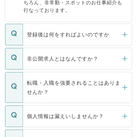
ちろん、非常勤・スポットのお仕事紹介も
行なっております。
登録後は何をすればよいのですか
ご登録いただきましたら、弊社担当者がご
登録内容を確認し、その後メールもしくは
非公開求人とはなんですか？
お電話にて次のステップのご案内をいたし
ます。通常、5営業日以内にはご連絡をせて
マイナビDOCTORで取り扱っている求人の
いただきますので、しばらくお待ちくださ
うち約3割は、Webサイトからご覧いただ
転職・入職を強要されることはありま
い。
けない「非公開求人」です。非公開求人は
せんか？
下記の理由によって、一般には公開してい
ません。
転職・入職を強要することは一切ありませ
ん。また、仮に応募先から内定をいただい
個人情報は漏えいしませんか？
■応募殺到を避けるため 人気のある医療機
たとしても、ご本人が納得しない限り、内
関を公にしてしまうと、応募が殺到する場
定を承諾する必要はありません。内定先へ
個人情報が漏えいすることはありませんの
合があります。 選考を効率よく行うため