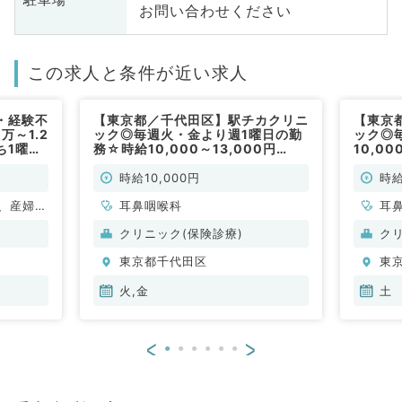
お問い合わせください
この求人と条件が近い求人
・経験不
【東京都／千代田区】駅チカクリニ
【東京
万～1.2
ック◎毎週火・金より週1曜日の勤
ック◎
ち1曜日
務☆時給10,000～13,000円
10,0
非常勤）
☆SAS外来のお仕事です！（耳鼻
お仕事
科／非常勤）
時給10,000円
時給
、産婦人
耳鼻咽喉科
耳
放射線
クリニック(保険診療)
ク
外科系全
東京都千代田区
東
科、科目
火,金
土
<
>