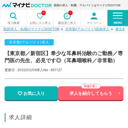
医師の求人・転職・アルバイトはマイナビDOCTOR
0
1
MENU
お気に入り求人
最近見た求人
マイページ
求人検索
医師求人・転職のマイナビDOCTOR
非常勤(アルバイト)医師求人
東京都
非常勤(アルバイト)求人
【東京都／新宿区】希少な耳鼻科治験のご勤務／専
門医の先生、必見です◎（耳鼻咽喉科／非常勤）
更新日 : 2022/02/09
求人No : 651127
お気に入り
求人を紹介してもらう
求人詳細