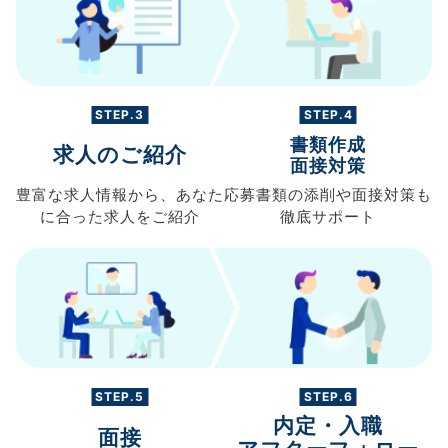
STEP.3
STEP.4
書類作成
求人のご紹介
面接対策
豊富な求人情報から、
あなた
応募書類の
添削や面接対策も
に合った求人を
ご紹介
徹底サポート
STEP.5
STEP.6
内定・入職
面接