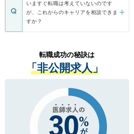
の辞退の連絡はキャリアパートナーが行い
で、ご安心ください。当サイトからの登録
いますぐ転職は考えていないのです
に、医療機関が求める条件に合った人材の
ますので、ご安心ください。
などで収集したご登録者様の個人情報は、
が、これからのキャリアを相談できま
みを人材紹介会社に依頼するケースが増え
ご本人のキャリアアップおよび転職活動の
ています。
すか？
支援を目的に使用いたします。お預かりし
ているすべての個人データはご本人の許可
お気軽にご相談ください。先生専任のキャ
なく、医療機関側に開示したり、第三者に
リアパートナーが将来のご希望などをおう
提供することは一切ありません。また弊社
かがいして、現在の医療機関の状況や紹介
転職成功の秘訣は
は、個人情報の取り扱いについての厳密な
経験をまじえながら、適切なアドバイスを
管理基準を満たした事業者のみに付与され
「非公開求人」
させていただきます。すぐにご転職をされ
る、プライバシーマークを取得済みです。
ない方には、長期的なサポートが可能です
ご登録いただいた個人情報は、SSL（デー
ので、まずはご登録ください。
タ暗号化）によって保護されていますの
で、機密保持に関してもご安心ください。