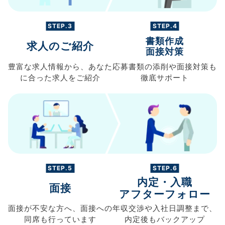
STEP.3
STEP.4
書類作成
求人のご紹介
面接対策
豊富な求人情報から、
あなた
応募書類の
添削や面接対策も
に合った求人を
ご紹介
徹底サポート
STEP.5
STEP.6
内定・入職
面接
アフターフォロー
面接が不安な方へ、
面接への
年収交渉や
入社日調整まで、
同席も
行っています
内定後もバックアップ