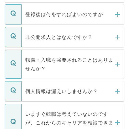
登録後は何をすればよいのですか
ご登録いただきましたら、弊社担当者がご
登録内容を確認し、その後メールもしくは
非公開求人とはなんですか？
お電話にて次のステップのご案内をいたし
ます。通常、5営業日以内にはご連絡をせて
マイナビDOCTORで取り扱っている求人の
いただきますので、しばらくお待ちくださ
うち約3割は、Webサイトからご覧いただ
転職・入職を強要されることはありま
い。
けない「非公開求人」です。非公開求人は
せんか？
下記の理由によって、一般には公開してい
ません。
転職・入職を強要することは一切ありませ
ん。また、仮に応募先から内定をいただい
個人情報は漏えいしませんか？
■応募殺到を避けるため 人気のある医療機
たとしても、ご本人が納得しない限り、内
関を公にしてしまうと、応募が殺到する場
定を承諾する必要はありません。内定先へ
個人情報が漏えいすることはありませんの
合があります。 選考を効率よく行うため
の辞退の連絡はキャリアパートナーが行い
で、ご安心ください。当サイトからの登録
いますぐ転職は考えていないのです
に、医療機関が求める条件に合った人材の
ますので、ご安心ください。
などで収集したご登録者様の個人情報は、
が、これからのキャリアを相談できま
みを人材紹介会社に依頼するケースが増え
ご本人のキャリアアップおよび転職活動の