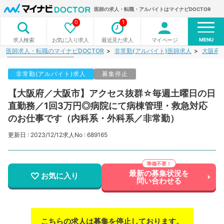
医師の求人・転職・アルバイトはマイナビDOCTOR
0
1
MENU
お気に入り求人
最近見た求人
マイページ
求人検索
医師求人・転職のマイナビDOCTOR
非常勤(アルバイト)医師求人
大阪府
非常勤(アルバイト)求人
募集停止
【大阪府／大阪市】アクセス抜群☆毎週土曜日の日
直勤務／1回3万円◎病院にて病棟管理・救急対応
のお仕事です（内科系・外科系／非常勤）
更新日 : 2023/12/12
求人No : 689165
最新の募集状況を
お気に入り
問い合わせる
こちらの求人は募集を停止しております。