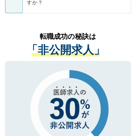
ています。
すか？
支援を目的に使用いたします。お預かりし
ているすべての個人データはご本人の許可
お気軽にご相談ください。先生専任のキャ
なく、医療機関側に開示したり、第三者に
リアパートナーが将来のご希望などをおう
提供することは一切ありません。また弊社
かがいして、現在の医療機関の状況や紹介
転職成功の秘訣は
は、個人情報の取り扱いについての厳密な
経験をまじえながら、適切なアドバイスを
管理基準を満たした事業者のみに付与され
「非公開求人」
させていただきます。すぐにご転職をされ
る、プライバシーマークを取得済みです。
ない方には、長期的なサポートが可能です
ご登録いただいた個人情報は、SSL（デー
ので、まずはご登録ください。
タ暗号化）によって保護されていますの
で、機密保持に関してもご安心ください。