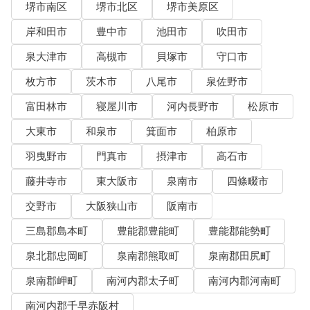
堺市南区
堺市北区
堺市美原区
岸和田市
豊中市
池田市
吹田市
泉大津市
高槻市
貝塚市
守口市
枚方市
茨木市
八尾市
泉佐野市
富田林市
寝屋川市
河内長野市
松原市
大東市
和泉市
箕面市
柏原市
羽曳野市
門真市
摂津市
高石市
藤井寺市
東大阪市
泉南市
四條畷市
交野市
大阪狭山市
阪南市
三島郡島本町
豊能郡豊能町
豊能郡能勢町
泉北郡忠岡町
泉南郡熊取町
泉南郡田尻町
泉南郡岬町
南河内郡太子町
南河内郡河南町
南河内郡千早赤阪村