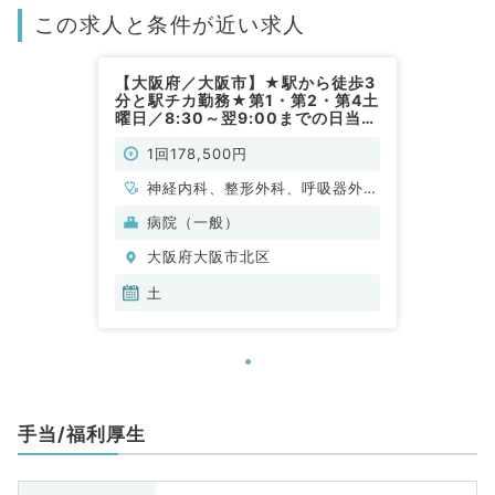
この求人と条件が近い求人
【大阪府／大阪市】★駅から徒歩3
分と駅チカ勤務★第1・第2・第4土
曜日／8:30～翌9:00までの日当直
勤務◎救急外来のお仕事です（科目
不問／非常勤）
1回178,500円
神経内科、整形外科、呼吸器外
科、泌尿器科、一般内科、循環器
病院（一般）
内科、呼吸器内科、消化器内科、
大阪府大阪市北区
内分泌・代謝内科、腎臓内科、血
液内科、外科系全般、一般外科、
土
消化器外科、救急科・ＩＣＵ
手当/福利厚生