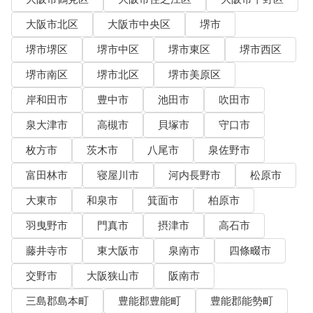
大阪市北区
大阪市中央区
堺市
堺市堺区
堺市中区
堺市東区
堺市西区
堺市南区
堺市北区
堺市美原区
岸和田市
豊中市
池田市
吹田市
泉大津市
高槻市
貝塚市
守口市
枚方市
茨木市
八尾市
泉佐野市
富田林市
寝屋川市
河内長野市
松原市
大東市
和泉市
箕面市
柏原市
羽曳野市
門真市
摂津市
高石市
藤井寺市
東大阪市
泉南市
四條畷市
交野市
大阪狭山市
阪南市
三島郡島本町
豊能郡豊能町
豊能郡能勢町