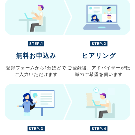
STEP.1
STEP.2
無料お申込み
ヒアリング
登録フォームから
1分ほどで
ご登録後、
アドバイザーが転
ご入力
いただけます
職の
ご希望を伺います
STEP.3
STEP.4