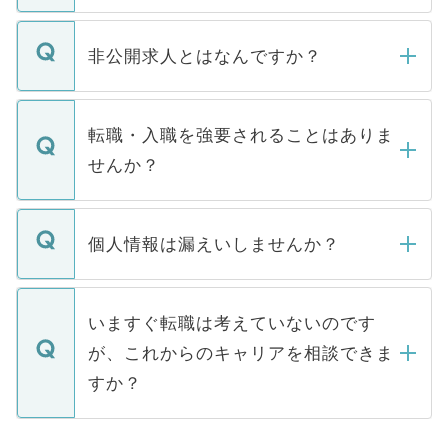
ご登録いただきましたら、弊社担当者がご
登録内容を確認し、その後メールもしくは
非公開求人とはなんですか？
お電話にて次のステップのご案内をいたし
ます。通常、5営業日以内にはご連絡をせて
マイナビDOCTORで取り扱っている求人の
いただきますので、しばらくお待ちくださ
うち約3割は、Webサイトからご覧いただ
転職・入職を強要されることはありま
い。
けない「非公開求人」です。非公開求人は
せんか？
下記の理由によって、一般には公開してい
ません。
転職・入職を強要することは一切ありませ
ん。また、仮に応募先から内定をいただい
個人情報は漏えいしませんか？
■応募殺到を避けるため 人気のある医療機
たとしても、ご本人が納得しない限り、内
関を公にしてしまうと、応募が殺到する場
定を承諾する必要はありません。内定先へ
個人情報が漏えいすることはありませんの
合があります。 選考を効率よく行うため
の辞退の連絡はキャリアパートナーが行い
で、ご安心ください。当サイトからの登録
いますぐ転職は考えていないのです
に、医療機関が求める条件に合った人材の
ますので、ご安心ください。
などで収集したご登録者様の個人情報は、
が、これからのキャリアを相談できま
みを人材紹介会社に依頼するケースが増え
ご本人のキャリアアップおよび転職活動の
ています。
すか？
支援を目的に使用いたします。お預かりし
ているすべての個人データはご本人の許可
お気軽にご相談ください。先生専任のキャ
なく、医療機関側に開示したり、第三者に