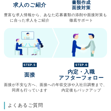
書類作成
求人のご紹介
面接対策
豊富な求人情報から、
あなた
応募書類の
添削や面接対策も
に合った求人を
ご紹介
徹底サポート
STEP.5
STEP.6
内定・入職
面接
アフターフォロー
面接が不安な方へ、
面接への
年収交渉や
入社日調整まで、
同席も
行っています
内定後もバックアップ
よくあるご質問