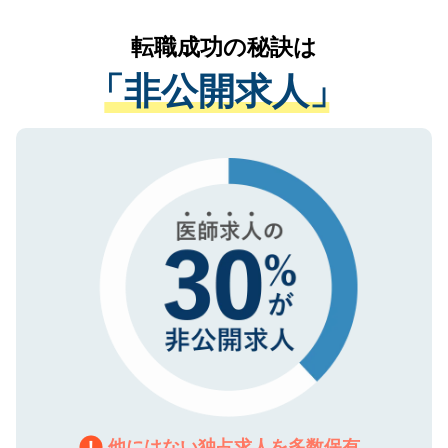
リアパートナーが将来のご希望などをおう
提供することは一切ありません。また弊社
かがいして、現在の医療機関の状況や紹介
転職成功の秘訣は
は、個人情報の取り扱いについての厳密な
経験をまじえながら、適切なアドバイスを
管理基準を満たした事業者のみに付与され
「非公開求人」
させていただきます。すぐにご転職をされ
る、プライバシーマークを取得済みです。
ない方には、長期的なサポートが可能です
ご登録いただいた個人情報は、SSL（デー
ので、まずはご登録ください。
タ暗号化）によって保護されていますの
で、機密保持に関してもご安心ください。
他にはない独占求人を多数保有