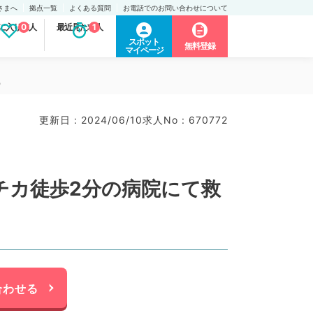
さまへ
拠点一覧
よくある質問
お電話でのお問い合わせについて
に入り求人
0
最近見た求人
1
スポット
無料登録
マイページ
）
更新日 : 2024/06/10
求人No : 670772
駅チカ徒歩2分の病院にて救
合わせる