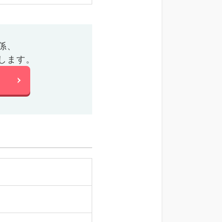
係、
します。