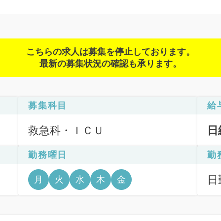
こちらの求人は募集を停止しております。
最新の募集状況の確認も承ります。
募集科目
給
救急科・ＩＣＵ
日
勤務曜日
勤
日
月
火
水
木
金
6