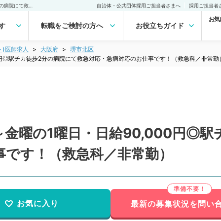
【大阪府／堺市】毎週月～金曜の1曜日・日給90,000円◎駅チカ徒歩2分の病院にて救急対応・急病対応のお仕事です！（救急科／非常勤）非常勤(アルバイト)の求人｜医師の求人・転職・アルバイトは【マイナビDOCTOR】
自治体・公共団体採用ご担当者さまへ
採用ご担当者
お気
す
転職をご検討の方へ
お役立ちガイド
ト)医師求人
大阪府
堺市北区
00円◎駅チカ徒歩2分の病院にて救急対応・急病対応のお仕事です！（救急科／非常勤
金曜の1曜日・日給90,000円◎
事です！（救急科／非常勤）
お気に入り
最新の募集状況を問い