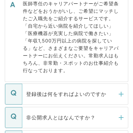
医師専任のキャリアパートナーがご希望条
件などをおうかがいし、ご希望にマッチし
たご入職先をご紹介するサービスです。
「自宅から近い病院を紹介してほしい」
「医療機器が充実した病院で働きたい」
「年収1,500万円以上の病院を探してい
る」など、さまざまなご要望をキャリアパ
ートナーにお伝えください。常勤求人はも
ちろん、非常勤・スポットのお仕事紹介も
行なっております。
登録後は何をすればよいのですか
ご登録いただきましたら、弊社担当者がご
登録内容を確認し、その後メールもしくは
非公開求人とはなんですか？
お電話にて次のステップのご案内をいたし
ます。通常、5営業日以内にはご連絡をせて
マイナビDOCTORで取り扱っている求人の