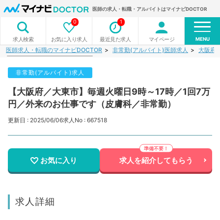
医師の求人・転職・アルバイトはマイナビDOCTOR
0
1
MENU
お気に入り求人
最近見た求人
マイページ
求人検索
医師求人・転職のマイナビDOCTOR
非常勤(アルバイト)医師求人
大阪府
非常勤(アルバイト)求人
【大阪府／大東市】毎週火曜日9時～17時／1回7万
円／外来のお仕事です（皮膚科／非常勤）
更新日 : 2025/06/06
求人No : 667518
お気に入り
求人を紹介してもらう
求人詳細