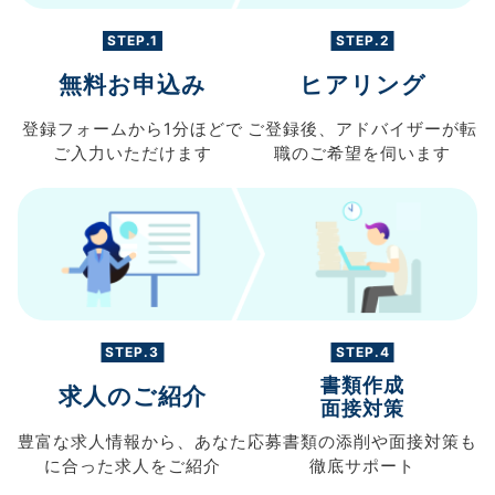
STEP.1
STEP.2
無料お申込み
ヒアリング
登録フォームから
1分ほどで
ご登録後、
アドバイザーが転
ご入力
いただけます
職の
ご希望を伺います
STEP.3
STEP.4
書類作成
求人のご紹介
面接対策
豊富な求人情報から、
あなた
応募書類の
添削や面接対策も
に合った求人を
ご紹介
徹底サポート