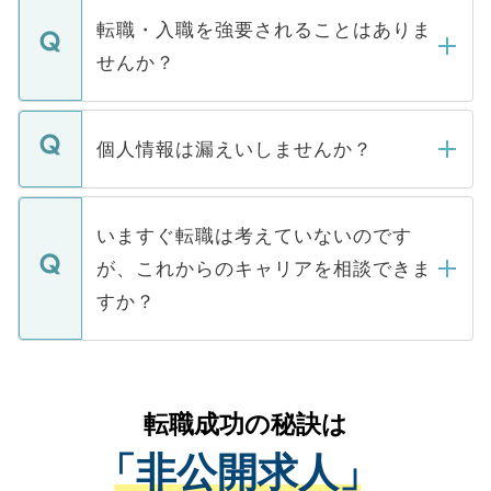
いただきますので、しばらくお待ちくださ
うち約3割は、Webサイトからご覧いただ
転職・入職を強要されることはありま
い。
けない「非公開求人」です。非公開求人は
せんか？
下記の理由によって、一般には公開してい
ません。
転職・入職を強要することは一切ありませ
ん。また、仮に応募先から内定をいただい
個人情報は漏えいしませんか？
■応募殺到を避けるため 人気のある医療機
たとしても、ご本人が納得しない限り、内
関を公にしてしまうと、応募が殺到する場
定を承諾する必要はありません。内定先へ
個人情報が漏えいすることはありませんの
合があります。 選考を効率よく行うため
の辞退の連絡はキャリアパートナーが行い
で、ご安心ください。当サイトからの登録
いますぐ転職は考えていないのです
に、医療機関が求める条件に合った人材の
ますので、ご安心ください。
などで収集したご登録者様の個人情報は、
が、これからのキャリアを相談できま
みを人材紹介会社に依頼するケースが増え
ご本人のキャリアアップおよび転職活動の
ています。
すか？
支援を目的に使用いたします。お預かりし
ているすべての個人データはご本人の許可
お気軽にご相談ください。先生専任のキャ
なく、医療機関側に開示したり、第三者に
リアパートナーが将来のご希望などをおう
提供することは一切ありません。また弊社
かがいして、現在の医療機関の状況や紹介
転職成功の秘訣は
は、個人情報の取り扱いについての厳密な
経験をまじえながら、適切なアドバイスを
管理基準を満たした事業者のみに付与され
「非公開求人」
させていただきます。すぐにご転職をされ
る、プライバシーマークを取得済みです。