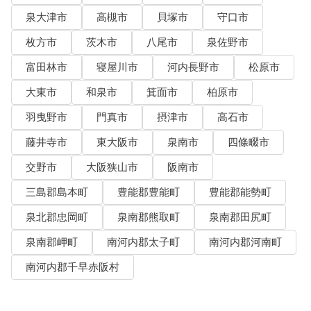
泉大津市
高槻市
貝塚市
守口市
枚方市
茨木市
八尾市
泉佐野市
富田林市
寝屋川市
河内長野市
松原市
大東市
和泉市
箕面市
柏原市
羽曳野市
門真市
摂津市
高石市
藤井寺市
東大阪市
泉南市
四條畷市
交野市
大阪狭山市
阪南市
三島郡島本町
豊能郡豊能町
豊能郡能勢町
泉北郡忠岡町
泉南郡熊取町
泉南郡田尻町
泉南郡岬町
南河内郡太子町
南河内郡河南町
南河内郡千早赤阪村