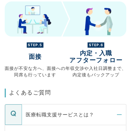
STEP.5
STEP.6
内定・入職
面接
アフターフォロー
面接が不安な方へ、
面接への
年収交渉や
入社日調整まで、
同席も
行っています
内定後もバックアップ
よくあるご質問
医療転職支援サービスとは？