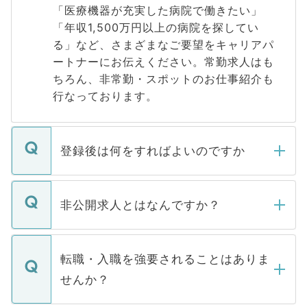
「医療機器が充実した病院で働きたい」
「年収1,500万円以上の病院を探してい
る」など、さまざまなご要望をキャリアパ
ートナーにお伝えください。常勤求人はも
ちろん、非常勤・スポットのお仕事紹介も
行なっております。
登録後は何をすればよいのですか
ご登録いただきましたら、弊社担当者がご
登録内容を確認し、その後メールもしくは
非公開求人とはなんですか？
お電話にて次のステップのご案内をいたし
ます。通常、5営業日以内にはご連絡をせて
マイナビDOCTORで取り扱っている求人の
いただきますので、しばらくお待ちくださ
うち約3割は、Webサイトからご覧いただ
転職・入職を強要されることはありま
い。
けない「非公開求人」です。非公開求人は
せんか？
下記の理由によって、一般には公開してい