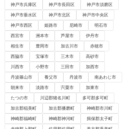
神戸市兵庫区
神戸市長田区
神戸市須磨区
神戸市垂水区
神戸市北区
神戸市中央区
神戸市西区
姫路市
尼崎市
明石市
西宮市
洲本市
芦屋市
伊丹市
相生市
豊岡市
加古川市
赤穂市
西脇市
宝塚市
三木市
高砂市
川西市
小野市
三田市
加西市
丹波篠山市
養父市
丹波市
南あわじ市
朝来市
淡路市
宍粟市
加東市
たつの市
川辺郡猪名川町
多可郡多可町
加古郡稲美町
加古郡播磨町
神崎郡市川町
神崎郡福崎町
神崎郡神河町
揖保郡太子町