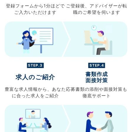
登録フォームから
1分ほどで
ご登録後、
アドバイザーが転
ご入力
いただけます
職の
ご希望を伺います
STEP.3
STEP.4
書類作成
求人のご紹介
面接対策
豊富な求人情報から、
あなた
応募書類の
添削や面接対策も
に合った求人を
ご紹介
徹底サポート