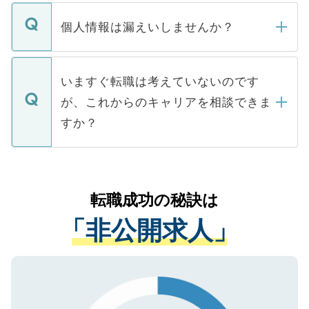
ません。
転職・入職を強要することは一切ありませ
ん。また、仮に応募先から内定をいただい
個人情報は漏えいしませんか？
■応募殺到を避けるため 人気のある医療機
たとしても、ご本人が納得しない限り、内
関を公にしてしまうと、応募が殺到する場
定を承諾する必要はありません。内定先へ
個人情報が漏えいすることはありませんの
合があります。 選考を効率よく行うため
の辞退の連絡はキャリアパートナーが行い
で、ご安心ください。当サイトからの登録
いますぐ転職は考えていないのです
に、医療機関が求める条件に合った人材の
ますので、ご安心ください。
などで収集したご登録者様の個人情報は、
が、これからのキャリアを相談できま
みを人材紹介会社に依頼するケースが増え
ご本人のキャリアアップおよび転職活動の
ています。
すか？
支援を目的に使用いたします。お預かりし
ているすべての個人データはご本人の許可
お気軽にご相談ください。先生専任のキャ
なく、医療機関側に開示したり、第三者に
リアパートナーが将来のご希望などをおう
提供することは一切ありません。また弊社
かがいして、現在の医療機関の状況や紹介
転職成功の秘訣は
は、個人情報の取り扱いについての厳密な
経験をまじえながら、適切なアドバイスを
管理基準を満たした事業者のみに付与され
「非公開求人」
させていただきます。すぐにご転職をされ
る、プライバシーマークを取得済みです。
ない方には、長期的なサポートが可能です
ご登録いただいた個人情報は、SSL（デー
ので、まずはご登録ください。
タ暗号化）によって保護されていますの
で、機密保持に関してもご安心ください。