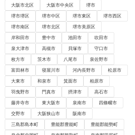
大阪市北区
大阪市中央区
堺市
堺市堺区
堺市中区
堺市東区
堺市西区
堺市南区
堺市北区
堺市美原区
岸和田市
豊中市
池田市
吹田市
泉大津市
高槻市
貝塚市
守口市
枚方市
茨木市
八尾市
泉佐野市
富田林市
寝屋川市
河内長野市
松原市
大東市
和泉市
箕面市
柏原市
羽曳野市
門真市
摂津市
高石市
藤井寺市
東大阪市
泉南市
四條畷市
交野市
大阪狭山市
阪南市
三島郡島本町
豊能郡豊能町
豊能郡能勢町