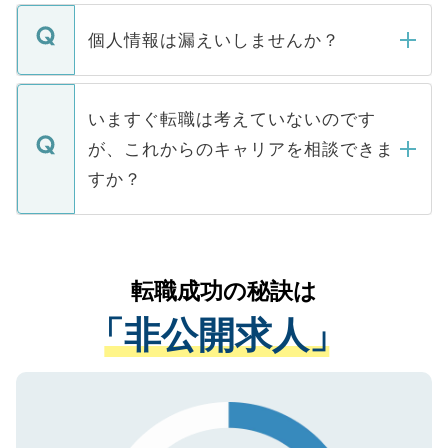
ません。
転職・入職を強要することは一切ありませ
ん。また、仮に応募先から内定をいただい
個人情報は漏えいしませんか？
■応募殺到を避けるため 人気のある医療機
たとしても、ご本人が納得しない限り、内
関を公にしてしまうと、応募が殺到する場
定を承諾する必要はありません。内定先へ
個人情報が漏えいすることはありませんの
合があります。 選考を効率よく行うため
の辞退の連絡はキャリアパートナーが行い
で、ご安心ください。当サイトからの登録
いますぐ転職は考えていないのです
に、医療機関が求める条件に合った人材の
ますので、ご安心ください。
などで収集したご登録者様の個人情報は、
が、これからのキャリアを相談できま
みを人材紹介会社に依頼するケースが増え
ご本人のキャリアアップおよび転職活動の
ています。
すか？
支援を目的に使用いたします。お預かりし
ているすべての個人データはご本人の許可
お気軽にご相談ください。先生専任のキャ
なく、医療機関側に開示したり、第三者に
リアパートナーが将来のご希望などをおう
提供することは一切ありません。また弊社
かがいして、現在の医療機関の状況や紹介
転職成功の秘訣は
は、個人情報の取り扱いについての厳密な
経験をまじえながら、適切なアドバイスを
管理基準を満たした事業者のみに付与され
「非公開求人」
させていただきます。すぐにご転職をされ
る、プライバシーマークを取得済みです。
ない方には、長期的なサポートが可能です
ご登録いただいた個人情報は、SSL（デー
ので、まずはご登録ください。
タ暗号化）によって保護されていますの
で、機密保持に関してもご安心ください。