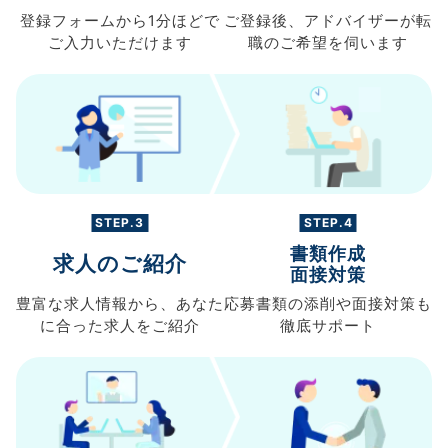
登録フォームから
1分ほどで
ご登録後、
アドバイザーが転
ご入力
いただけます
職の
ご希望を伺います
STEP.3
STEP.4
書類作成
求人のご紹介
面接対策
豊富な求人情報から、
あなた
応募書類の
添削や面接対策も
に合った求人を
ご紹介
徹底サポート