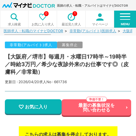
医師の求人・転職・アルバイトはマイナビDOCTOR
0
1
MENU
お気に入り求人
最近見た求人
マイページ
求人検索
医師求人・転職のマイナビDOCTOR
非常勤(アルバイト)医師求人
大阪府
非常勤(アルバイト)求人
募集停止
【大阪府／堺市】毎週月・水曜日17時半～19時半
／時給3万円／希少な夜診外来のお仕事です◎（皮
膚科／非常勤）
更新日 : 2026/04/20
求人No : 661736
最新の募集状況を
お気に入り
問い合わせる
こちらの求人は募集を停止しております。