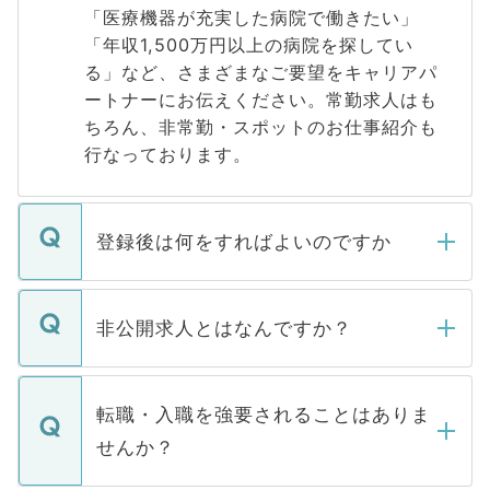
「医療機器が充実した病院で働きたい」
「年収1,500万円以上の病院を探してい
る」など、さまざまなご要望をキャリアパ
ートナーにお伝えください。常勤求人はも
ちろん、非常勤・スポットのお仕事紹介も
行なっております。
登録後は何をすればよいのですか
ご登録いただきましたら、弊社担当者がご
登録内容を確認し、その後メールもしくは
非公開求人とはなんですか？
お電話にて次のステップのご案内をいたし
ます。通常、5営業日以内にはご連絡をせて
マイナビDOCTORで取り扱っている求人の
いただきますので、しばらくお待ちくださ
うち約3割は、Webサイトからご覧いただ
転職・入職を強要されることはありま
い。
けない「非公開求人」です。非公開求人は
せんか？
下記の理由によって、一般には公開してい