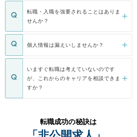
ます。通常、5営業日以内にはご連絡をせて
マイナビDOCTORで取り扱っている求人の
いただきますので、しばらくお待ちくださ
うち約3割は、Webサイトからご覧いただ
転職・入職を強要されることはありま
い。
けない「非公開求人」です。非公開求人は
せんか？
下記の理由によって、一般には公開してい
ません。
転職・入職を強要することは一切ありませ
ん。また、仮に応募先から内定をいただい
個人情報は漏えいしませんか？
■応募殺到を避けるため 人気のある医療機
たとしても、ご本人が納得しない限り、内
関を公にしてしまうと、応募が殺到する場
定を承諾する必要はありません。内定先へ
個人情報が漏えいすることはありませんの
合があります。 選考を効率よく行うため
の辞退の連絡はキャリアパートナーが行い
で、ご安心ください。当サイトからの登録
いますぐ転職は考えていないのです
に、医療機関が求める条件に合った人材の
ますので、ご安心ください。
などで収集したご登録者様の個人情報は、
が、これからのキャリアを相談できま
みを人材紹介会社に依頼するケースが増え
ご本人のキャリアアップおよび転職活動の
ています。
すか？
支援を目的に使用いたします。お預かりし
ているすべての個人データはご本人の許可
お気軽にご相談ください。先生専任のキャ
なく、医療機関側に開示したり、第三者に
リアパートナーが将来のご希望などをおう
提供することは一切ありません。また弊社
かがいして、現在の医療機関の状況や紹介
転職成功の秘訣は
は、個人情報の取り扱いについての厳密な
経験をまじえながら、適切なアドバイスを
管理基準を満たした事業者のみに付与され
「非公開求人」
させていただきます。すぐにご転職をされ
る、プライバシーマークを取得済みです。