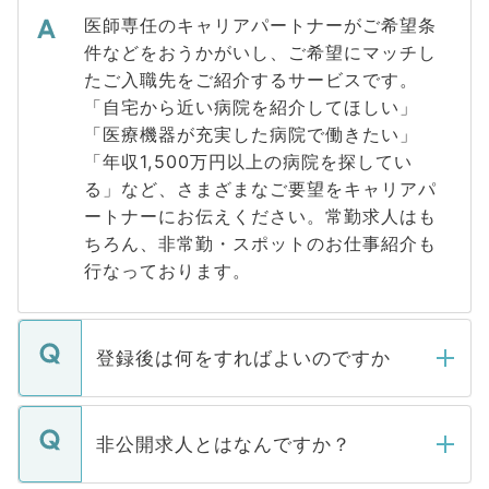
医師専任のキャリアパートナーがご希望条
件などをおうかがいし、ご希望にマッチし
たご入職先をご紹介するサービスです。
「自宅から近い病院を紹介してほしい」
「医療機器が充実した病院で働きたい」
「年収1,500万円以上の病院を探してい
る」など、さまざまなご要望をキャリアパ
ートナーにお伝えください。常勤求人はも
ちろん、非常勤・スポットのお仕事紹介も
行なっております。
登録後は何をすればよいのですか
ご登録いただきましたら、弊社担当者がご
登録内容を確認し、その後メールもしくは
非公開求人とはなんですか？
お電話にて次のステップのご案内をいたし