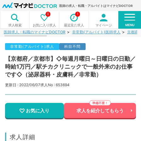
医師の求人・転職・アルバイトはマイナビDOCTOR
0
1
MENU
お気に入り求人
最近見た求人
マイページ
求人検索
医師求人・転職のマイナビDOCTOR
非常勤(アルバイト)医師求人
京都府
非常勤(アルバイト)求人
科目不問
【京都府／京都市】◇毎週月曜日～日曜日の日勤／
時給1万円／駅チカクリニックで一般外来のお仕事
です◇（泌尿器科・皮膚科／非常勤）
更新日 : 2022/06/07
求人No : 653694
お気に入り
求人を紹介してもらう
求人詳細