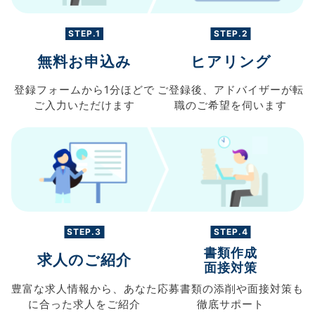
STEP.1
STEP.2
無料お申込み
ヒアリング
登録フォームから
1分ほどで
ご登録後、
アドバイザーが転
ご入力
いただけます
職の
ご希望を伺います
STEP.3
STEP.4
書類作成
求人のご紹介
面接対策
豊富な求人情報から、
あなた
応募書類の
添削や面接対策も
に合った求人を
ご紹介
徹底サポート