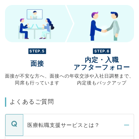
STEP.5
STEP.6
内定・入職
面接
アフターフォロー
面接が不安な方へ、
面接への
年収交渉や
入社日調整まで、
同席も
行っています
内定後もバックアップ
よくあるご質問
医療転職支援サービスとは？