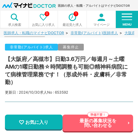
医師の求人・転職・アルバイトはマイナビDOCTOR
0
1
MENU
お気に入り求人
最近見た求人
マイページ
求人検索
医師求人・転職のマイナビDOCTOR
非常勤(アルバイト)医師求人
大阪府
非常勤(アルバイト)求人
募集停止
【大阪府／高槻市】日勤3.6万円／毎週月～土曜
AMの1曜日勤務☆時間調整も可能◎精神科病院に
て病棟管理業務です！（形成外科・皮膚科／非常
勤）
更新日 : 2024/10/30
求人No : 653592
最新の募集状況を
お気に入り
問い合わせる