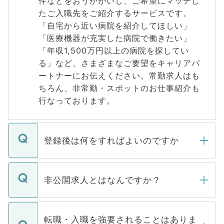
件などをおうかがいし、ご希望にマッチし
たご入職先をご紹介するサービスです。
「自宅から近い病院を紹介してほしい」
「医療機器が充実した病院で働きたい」
「年収1,500万円以上の病院を探してい
る」など、さまざまなご要望をキャリアパ
ートナーにお伝えください。常勤求人はも
ちろん、非常勤・スポットのお仕事紹介も
行なっております。
登録後は何をすればよいのですか
ご登録いただきましたら、弊社担当者がご
登録内容を確認し、その後メールもしくは
非公開求人とはなんですか？
お電話にて次のステップのご案内をいたし
ます。通常、5営業日以内にはご連絡をせて
マイナビDOCTORで取り扱っている求人の
いただきますので、しばらくお待ちくださ
うち約3割は、Webサイトからご覧いただ
転職・入職を強要されることはありま