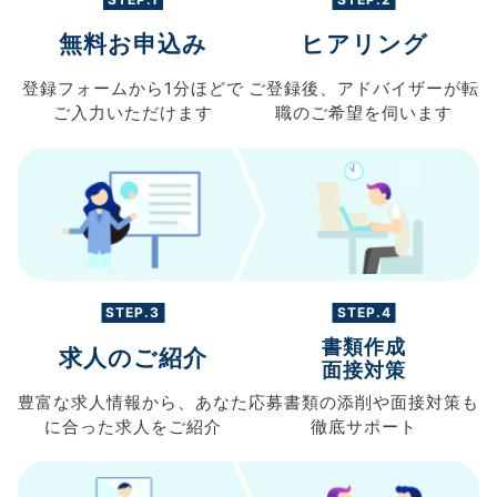
無料お申込み
ヒアリング
登録フォームから
1分ほどで
ご登録後、
アドバイザーが転
ご入力
いただけます
職の
ご希望を伺います
STEP.3
STEP.4
書類作成
求人のご紹介
面接対策
豊富な求人情報から、
あなた
応募書類の
添削や面接対策も
に合った求人を
ご紹介
徹底サポート