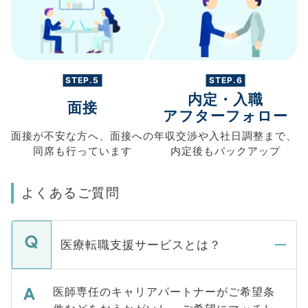
STEP.5
STEP.6
内定・入職
面接
アフターフォロー
面接が不安な方へ、
面接への
年収交渉や
入社日調整まで、
同席も
行っています
内定後もバックアップ
よくあるご質問
医療転職支援サービスとは？
医師専任のキャリアパートナーがご希望条