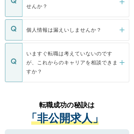
い。
けない「非公開求人」です。非公開求人は
せんか？
下記の理由によって、一般には公開してい
ません。
転職・入職を強要することは一切ありませ
ん。また、仮に応募先から内定をいただい
個人情報は漏えいしませんか？
■応募殺到を避けるため 人気のある医療機
たとしても、ご本人が納得しない限り、内
関を公にしてしまうと、応募が殺到する場
定を承諾する必要はありません。内定先へ
個人情報が漏えいすることはありませんの
合があります。 選考を効率よく行うため
の辞退の連絡はキャリアパートナーが行い
で、ご安心ください。当サイトからの登録
いますぐ転職は考えていないのです
に、医療機関が求める条件に合った人材の
ますので、ご安心ください。
などで収集したご登録者様の個人情報は、
が、これからのキャリアを相談できま
みを人材紹介会社に依頼するケースが増え
ご本人のキャリアアップおよび転職活動の
ています。
すか？
支援を目的に使用いたします。お預かりし
ているすべての個人データはご本人の許可
お気軽にご相談ください。先生専任のキャ
なく、医療機関側に開示したり、第三者に
リアパートナーが将来のご希望などをおう
提供することは一切ありません。また弊社
かがいして、現在の医療機関の状況や紹介
転職成功の秘訣は
は、個人情報の取り扱いについての厳密な
経験をまじえながら、適切なアドバイスを
管理基準を満たした事業者のみに付与され
「非公開求人」
させていただきます。すぐにご転職をされ
る、プライバシーマークを取得済みです。
ない方には、長期的なサポートが可能です
ご登録いただいた個人情報は、SSL（デー
ので、まずはご登録ください。