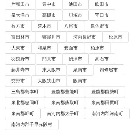
岸和田市
豊中市
池田市
吹田市
泉大津市
高槻市
貝塚市
守口市
枚方市
茨木市
八尾市
泉佐野市
富田林市
寝屋川市
河内長野市
松原市
大東市
和泉市
箕面市
柏原市
羽曳野市
門真市
摂津市
高石市
藤井寺市
東大阪市
泉南市
四條畷市
交野市
大阪狭山市
阪南市
三島郡島本町
豊能郡豊能町
豊能郡能勢町
泉北郡忠岡町
泉南郡熊取町
泉南郡田尻町
泉南郡岬町
南河内郡太子町
南河内郡河南町
南河内郡千早赤阪村