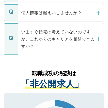
ません。
転職・入職を強要することは一切ありませ
ん。また、仮に応募先から内定をいただい
個人情報は漏えいしませんか？
■応募殺到を避けるため 人気のある医療機
たとしても、ご本人が納得しない限り、内
関を公にしてしまうと、応募が殺到する場
定を承諾する必要はありません。内定先へ
個人情報が漏えいすることはありませんの
合があります。 選考を効率よく行うため
の辞退の連絡はキャリアパートナーが行い
で、ご安心ください。当サイトからの登録
いますぐ転職は考えていないのです
に、医療機関が求める条件に合った人材の
ますので、ご安心ください。
などで収集したご登録者様の個人情報は、
が、これからのキャリアを相談できま
みを人材紹介会社に依頼するケースが増え
ご本人のキャリアアップおよび転職活動の
ています。
すか？
支援を目的に使用いたします。お預かりし
ているすべての個人データはご本人の許可
お気軽にご相談ください。先生専任のキャ
なく、医療機関側に開示したり、第三者に
リアパートナーが将来のご希望などをおう
提供することは一切ありません。また弊社
かがいして、現在の医療機関の状況や紹介
転職成功の秘訣は
は、個人情報の取り扱いについての厳密な
経験をまじえながら、適切なアドバイスを
管理基準を満たした事業者のみに付与され
「非公開求人」
させていただきます。すぐにご転職をされ
る、プライバシーマークを取得済みです。
ない方には、長期的なサポートが可能です
ご登録いただいた個人情報は、SSL（デー
ので、まずはご登録ください。
タ暗号化）によって保護されていますの
で、機密保持に関してもご安心ください。