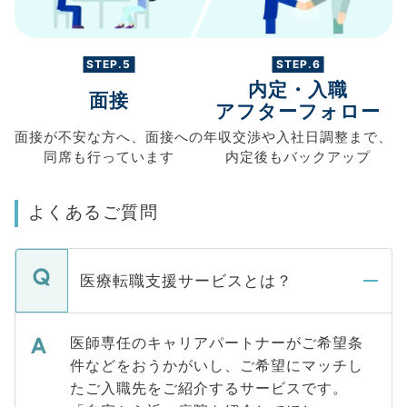
STEP.5
STEP.6
内定・入職
面接
アフターフォロー
面接が不安な方へ、
面接への
年収交渉や
入社日調整まで、
同席も
行っています
内定後もバックアップ
よくあるご質問
医療転職支援サービスとは？
医師専任のキャリアパートナーがご希望条
件などをおうかがいし、ご希望にマッチし
たご入職先をご紹介するサービスです。