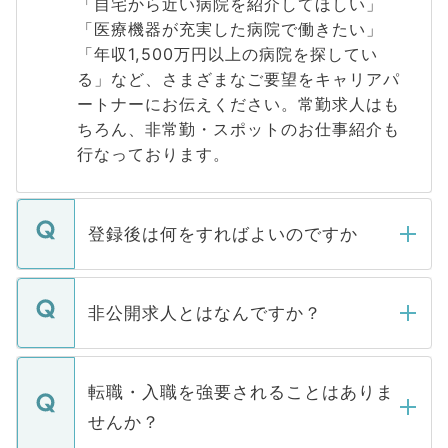
「自宅から近い病院を紹介してほしい」
「医療機器が充実した病院で働きたい」
「年収1,500万円以上の病院を探してい
る」など、さまざまなご要望をキャリアパ
ートナーにお伝えください。常勤求人はも
ちろん、非常勤・スポットのお仕事紹介も
行なっております。
登録後は何をすればよいのですか
ご登録いただきましたら、弊社担当者がご
登録内容を確認し、その後メールもしくは
非公開求人とはなんですか？
お電話にて次のステップのご案内をいたし
ます。通常、5営業日以内にはご連絡をせて
マイナビDOCTORで取り扱っている求人の
いただきますので、しばらくお待ちくださ
うち約3割は、Webサイトからご覧いただ
転職・入職を強要されることはありま
い。
けない「非公開求人」です。非公開求人は
せんか？
下記の理由によって、一般には公開してい