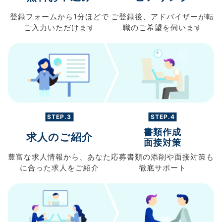
登録フォームから
1分ほどで
ご登録後、
アドバイザーが転
ご入力
いただけます
職の
ご希望を伺います
STEP.3
STEP.4
書類作成
求人のご紹介
面接対策
豊富な求人情報から、
あなた
応募書類の
添削や面接対策も
に合った求人を
ご紹介
徹底サポート