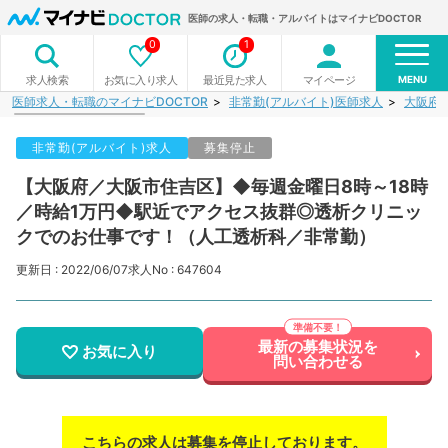
医師の求人・転職・アルバイトはマイナビDOCTOR
0
1
MENU
お気に入り求人
最近見た求人
マイページ
求人検索
医師求人・転職のマイナビDOCTOR
非常勤(アルバイト)医師求人
大阪府
非常勤(アルバイト)求人
募集停止
【大阪府／大阪市住吉区】◆毎週金曜日8時～18時
／時給1万円◆駅近でアクセス抜群◎透析クリニッ
クでのお仕事です！（人工透析科／非常勤）
更新日 : 2022/06/07
求人No : 647604
最新の募集状況を
お気に入り
問い合わせる
こちらの求人は募集を停止しております。