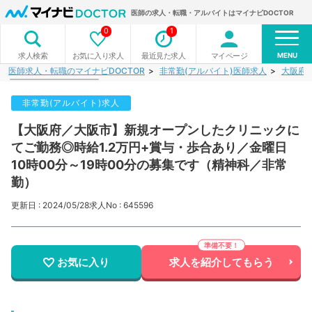
医師の求人・転職・アルバイトはマイナビDOCTOR
0
1
MENU
お気に入り求人
最近見た求人
マイページ
求人検索
医師求人・転職のマイナビDOCTOR
非常勤(アルバイト)医師求人
大阪府
非常勤(アルバイト)求人
【大阪府／大阪市】新規オープンしたクリニックに
てご勤務◎時給1.2万円+賞与・歩合あり／金曜日
10時00分～19時00分の募集です（精神科／非常
勤）
更新日 : 2024/05/28
求人No : 645596
お気に入り
求人を紹介してもらう