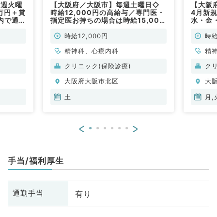
5週火曜
【大阪府／大阪市】毎週土曜日◇
【大阪
1万円＋賞
時給12,000円の高給与／専門医・
4月新
内で通勤
指定医お持ちの場合は時給15,000
水・金
す（精神
円！駅チカで通勤便利なクリニック
勤務◇時
で外来、問診対応のお仕事です（心
門医・
時給12,000円
時給
療内科・精神科／非常勤）
15,0
精神科、心療内科
ニック
精
事です
クリニック(保険診療)
ク
勤）
大阪府大阪市北区
大
土
月,
<
>
手当/福利厚生
有り
通勤手当