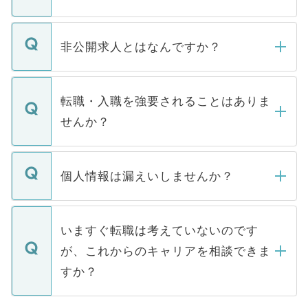
ご登録いただきましたら、弊社担当者がご
登録内容を確認し、その後メールもしくは
非公開求人とはなんですか？
お電話にて次のステップのご案内をいたし
ます。通常、5営業日以内にはご連絡をせて
マイナビDOCTORで取り扱っている求人の
いただきますので、しばらくお待ちくださ
うち約3割は、Webサイトからご覧いただ
転職・入職を強要されることはありま
い。
けない「非公開求人」です。非公開求人は
せんか？
下記の理由によって、一般には公開してい
ません。
転職・入職を強要することは一切ありませ
ん。また、仮に応募先から内定をいただい
個人情報は漏えいしませんか？
■応募殺到を避けるため 人気のある医療機
たとしても、ご本人が納得しない限り、内
関を公にしてしまうと、応募が殺到する場
定を承諾する必要はありません。内定先へ
個人情報が漏えいすることはありませんの
合があります。 選考を効率よく行うため
の辞退の連絡はキャリアパートナーが行い
で、ご安心ください。当サイトからの登録
いますぐ転職は考えていないのです
に、医療機関が求める条件に合った人材の
ますので、ご安心ください。
などで収集したご登録者様の個人情報は、
が、これからのキャリアを相談できま
みを人材紹介会社に依頼するケースが増え
ご本人のキャリアアップおよび転職活動の
ています。
すか？
支援を目的に使用いたします。お預かりし
ているすべての個人データはご本人の許可
お気軽にご相談ください。先生専任のキャ