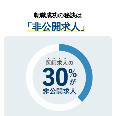
なく、医療機関側に開示したり、第三者に
リアパートナーが将来のご希望などをおう
提供することは一切ありません。また弊社
かがいして、現在の医療機関の状況や紹介
転職成功の秘訣は
は、個人情報の取り扱いについての厳密な
経験をまじえながら、適切なアドバイスを
管理基準を満たした事業者のみに付与され
「非公開求人」
させていただきます。すぐにご転職をされ
る、プライバシーマークを取得済みです。
ない方には、長期的なサポートが可能です
ご登録いただいた個人情報は、SSL（デー
ので、まずはご登録ください。
タ暗号化）によって保護されていますの
で、機密保持に関してもご安心ください。