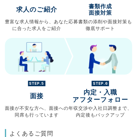
書類作成
求人のご紹介
面接対策
豊富な求人情報から、
あなた
応募書類の
添削や面接対策も
に合った求人を
ご紹介
徹底サポート
STEP.5
STEP.6
内定・入職
面接
アフターフォロー
面接が不安な方へ、
面接への
年収交渉や
入社日調整まで、
同席も
行っています
内定後もバックアップ
よくあるご質問