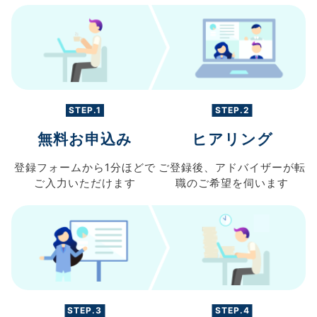
STEP.1
STEP.2
無料お申込み
ヒアリング
登録フォームから
1分ほどで
ご登録後、
アドバイザーが転
ご入力
いただけます
職の
ご希望を伺います
STEP.3
STEP.4