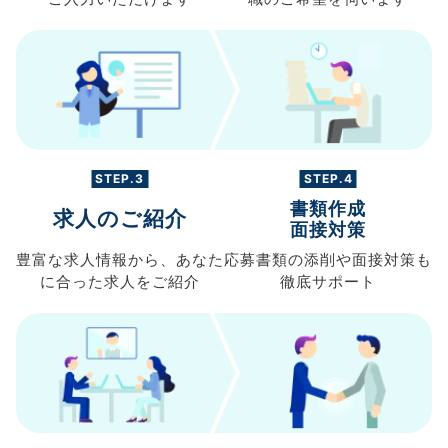
STEP.3
STEP.4
書類作成
求人のご紹介
面接対策
豊富な求人情報から、
あなた
応募書類の
添削や面接対策も
に合った求人を
ご紹介
徹底サポート