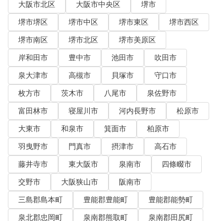
大阪市北区
大阪市中央区
堺市
堺市堺区
堺市中区
堺市東区
堺市西区
堺市南区
堺市北区
堺市美原区
岸和田市
豊中市
池田市
吹田市
泉大津市
高槻市
貝塚市
守口市
枚方市
茨木市
八尾市
泉佐野市
富田林市
寝屋川市
河内長野市
松原市
大東市
和泉市
箕面市
柏原市
羽曳野市
門真市
摂津市
高石市
藤井寺市
東大阪市
泉南市
四條畷市
交野市
大阪狭山市
阪南市
三島郡島本町
豊能郡豊能町
豊能郡能勢町
泉北郡忠岡町
泉南郡熊取町
泉南郡田尻町