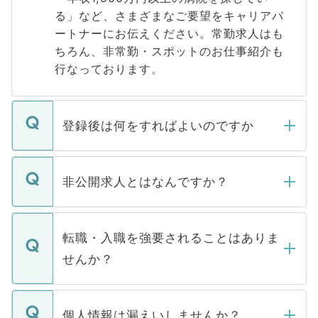
る」など、さまざまなご要望をキャリアパ
ートナーにお伝えください。常勤求人はも
ちろん、非常勤・スポットのお仕事紹介も
行なっております。
登録後は何をすればよいのですか
ご登録いただきましたら、弊社担当者がご
登録内容を確認し、その後メールもしくは
非公開求人とはなんですか？
お電話にて次のステップのご案内をいたし
ます。通常、5営業日以内にはご連絡をせて
マイナビDOCTORで取り扱っている求人の
いただきますので、しばらくお待ちくださ
うち約3割は、Webサイトからご覧いただ
転職・入職を強要されることはありま
い。
けない「非公開求人」です。非公開求人は
せんか？
下記の理由によって、一般には公開してい
ません。
転職・入職を強要することは一切ありませ
ん。また、仮に応募先から内定をいただい
個人情報は漏えいしませんか？