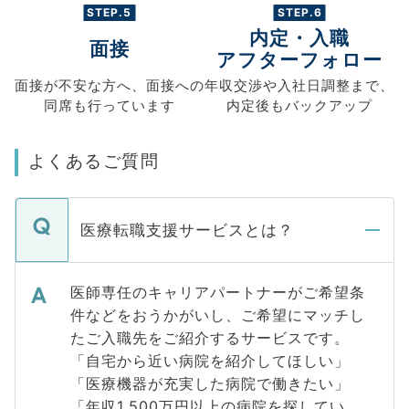
STEP.5
STEP.6
内定・入職
面接
アフターフォロー
面接が不安な方へ、
面接への
年収交渉や
入社日調整まで、
同席も
行っています
内定後もバックアップ
よくあるご質問
医療転職支援サービスとは？
医師専任のキャリアパートナーがご希望条
件などをおうかがいし、ご希望にマッチし
たご入職先をご紹介するサービスです。
「自宅から近い病院を紹介してほしい」
「医療機器が充実した病院で働きたい」
「年収1,500万円以上の病院を探してい