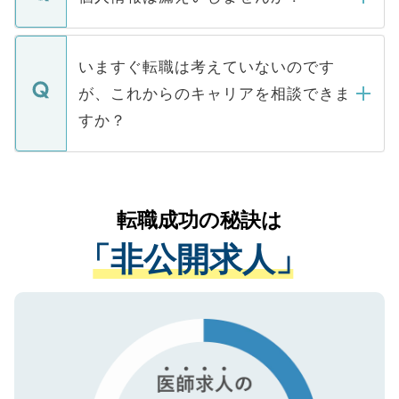
■応募殺到を避けるため 人気のある医療機
たとしても、ご本人が納得しない限り、内
関を公にしてしまうと、応募が殺到する場
定を承諾する必要はありません。内定先へ
個人情報が漏えいすることはありませんの
合があります。 選考を効率よく行うため
の辞退の連絡はキャリアパートナーが行い
で、ご安心ください。当サイトからの登録
いますぐ転職は考えていないのです
に、医療機関が求める条件に合った人材の
ますので、ご安心ください。
などで収集したご登録者様の個人情報は、
が、これからのキャリアを相談できま
みを人材紹介会社に依頼するケースが増え
ご本人のキャリアアップおよび転職活動の
ています。
すか？
支援を目的に使用いたします。お預かりし
ているすべての個人データはご本人の許可
お気軽にご相談ください。先生専任のキャ
なく、医療機関側に開示したり、第三者に
リアパートナーが将来のご希望などをおう
提供することは一切ありません。また弊社
かがいして、現在の医療機関の状況や紹介
転職成功の秘訣は
は、個人情報の取り扱いについての厳密な
経験をまじえながら、適切なアドバイスを
管理基準を満たした事業者のみに付与され
「非公開求人」
させていただきます。すぐにご転職をされ
る、プライバシーマークを取得済みです。
ない方には、長期的なサポートが可能です
ご登録いただいた個人情報は、SSL（デー
ので、まずはご登録ください。
タ暗号化）によって保護されていますの
で、機密保持に関してもご安心ください。