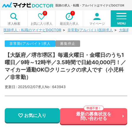
医師の求人・転職・アルバイトはマイナビDOCTOR
0
1
MENU
お気に入り求人
最近見た求人
マイページ
求人検索
医師求人・転職のマイナビDOCTOR
非常勤(アルバイト)医師求人
大阪府
非常勤(アルバイト)求人
募集停止
【大阪府／堺市堺区】毎週火曜日・金曜日のうち1
曜日／9時～12時半／3.5時間で日給40,000円！／
マイカー通勤OK◎クリニックの求人です（小児科
／非常勤）
更新日 : 2025/02/07
求人No : 643943
最新の募集状況を
お気に入り
問い合わせる