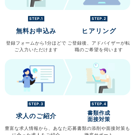
STEP.1
STEP.2
無料お申込み
ヒアリング
登録フォームから
1分ほどで
ご登録後、
アドバイザーが転
ご入力
いただけます
職の
ご希望を伺います
STEP.3
STEP.4
書類作成
求人のご紹介
面接対策
豊富な求人情報から、
あなた
応募書類の
添削や面接対策も
に合った求人を
ご紹介
徹底サポート