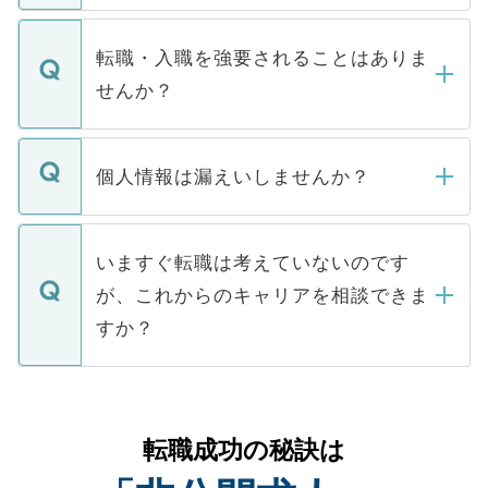
ます。通常、5営業日以内にはご連絡をせて
マイナビDOCTORで取り扱っている求人の
いただきますので、しばらくお待ちくださ
うち約3割は、Webサイトからご覧いただ
転職・入職を強要されることはありま
い。
けない「非公開求人」です。非公開求人は
せんか？
下記の理由によって、一般には公開してい
ません。
転職・入職を強要することは一切ありませ
ん。また、仮に応募先から内定をいただい
個人情報は漏えいしませんか？
■応募殺到を避けるため 人気のある医療機
たとしても、ご本人が納得しない限り、内
関を公にしてしまうと、応募が殺到する場
定を承諾する必要はありません。内定先へ
個人情報が漏えいすることはありませんの
合があります。 選考を効率よく行うため
の辞退の連絡はキャリアパートナーが行い
で、ご安心ください。当サイトからの登録
いますぐ転職は考えていないのです
に、医療機関が求める条件に合った人材の
ますので、ご安心ください。
などで収集したご登録者様の個人情報は、
が、これからのキャリアを相談できま
みを人材紹介会社に依頼するケースが増え
ご本人のキャリアアップおよび転職活動の
ています。
すか？
支援を目的に使用いたします。お預かりし
ているすべての個人データはご本人の許可
お気軽にご相談ください。先生専任のキャ
なく、医療機関側に開示したり、第三者に
リアパートナーが将来のご希望などをおう
提供することは一切ありません。また弊社
かがいして、現在の医療機関の状況や紹介
転職成功の秘訣は
は、個人情報の取り扱いについての厳密な
経験をまじえながら、適切なアドバイスを
管理基準を満たした事業者のみに付与され