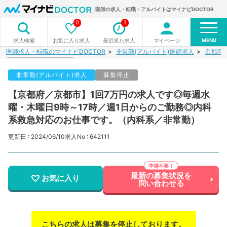
医師の求人・転職・アルバイトはマイナビDOCTOR
0
1
MENU
お気に入り求人
最近見た求人
マイページ
求人検索
医師求人・転職のマイナビDOCTOR
非常勤(アルバイト)医師求人
京都府
非常勤(アルバイト)求人
募集停止
【京都府／京都市】1回7万円の求人です◎毎週水
曜・木曜日9時～17時／週1日からのご勤務◎内科
系救急対応のお仕事です。（内科系／非常勤）
更新日 : 2024/06/10
求人No : 642111
最新の募集状況を
お気に入り
問い合わせる
こちらの求人は募集を停止しております。