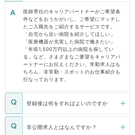
医師専任のキャリアパートナーがご希望条
件などをおうかがいし、ご希望にマッチし
たご入職先をご紹介するサービスです。
「自宅から近い病院を紹介してほしい」
「医療機器が充実した病院で働きたい」
「年収1,500万円以上の病院を探してい
る」など、さまざまなご要望をキャリアパ
ートナーにお伝えください。常勤求人はも
ちろん、非常勤・スポットのお仕事紹介も
行なっております。
登録後は何をすればよいのですか
ご登録いただきましたら、弊社担当者がご
登録内容を確認し、その後メールもしくは
非公開求人とはなんですか？
お電話にて次のステップのご案内をいたし