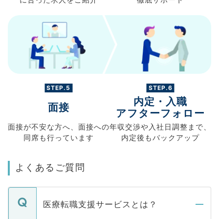
STEP.5
STEP.6
内定・入職
面接
アフターフォロー
面接が不安な方へ、
面接への
年収交渉や
入社日調整まで、
同席も
行っています
内定後もバックアップ
よくあるご質問
医療転職支援サービスとは？