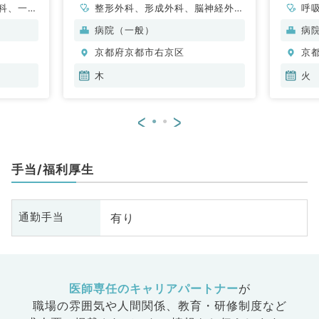
科、一般
整形外科、形成外科、脳神経外
呼
器内科、
科、呼吸器外科、心臓血管外科、
内
病院（一般）
病
謝内科、
小児外科、泌尿器科、外科系全
消
京都府京都市右京区
京
消化器外
般、一般外科、消化器外科、乳腺
外
外科、大腸・肛門外科
科
木
火
<
>
手当/福利厚生
有り
通勤手当
医師専任のキャリアパートナー
が
職場の雰囲気や人間関係、
教育・研修制度など