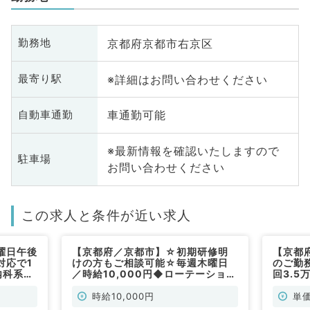
京都府京都市右京区
勤務地
※詳細はお問い合わせください
最寄り駅
車通勤可能
自動車通勤
※最新情報を確認いたしますので
駐車場
お問い合わせください
この求人と条件が近い求人
曜日午後
【京都府／京都市】☆初期研修明
【京都
対応で1
けの方もご相談可能☆毎週木曜日
のご勤
内科系／
／時給10,000円◆ローテーション
回3.
勤務可能◎外来・救急外来のお仕事
非常勤
です（外科系／非常勤）
時給10,000円
単価