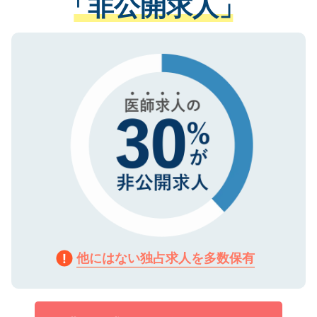
「非公開求人」
させていただきます。すぐにご転職をされ
る、プライバシーマークを取得済みです。
ない方には、長期的なサポートが可能です
ご登録いただいた個人情報は、SSL（デー
ので、まずはご登録ください。
タ暗号化）によって保護されていますの
で、機密保持に関してもご安心ください。
他にはない独占求人を多数保有