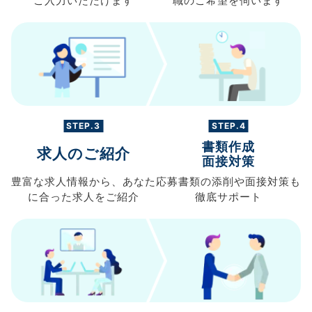
ご入力
いただけます
職の
ご希望を伺います
STEP.3
STEP.4
書類作成
求人のご紹介
面接対策
豊富な求人情報から、
あなた
応募書類の
添削や面接対策も
に合った求人を
ご紹介
徹底サポート