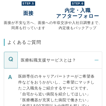
STEP.5
STEP.6
内定・入職
面接
アフターフォロー
面接が不安な方へ、
面接への
年収交渉や
入社日調整まで、
同席も
行っています
内定後もバックアップ
よくあるご質問
医療転職支援サービスとは？
医師専任のキャリアパートナーがご希望条
件などをおうかがいし、ご希望にマッチし
たご入職先をご紹介するサービスです。
「自宅から近い病院を紹介してほしい」
「医療機器が充実した病院で働きたい」
「年収1,500万円以上の病院を探してい