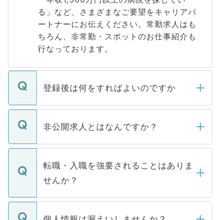
る」など、さまざまなご要望をキャリアパ
ートナーにお伝えください。常勤求人はも
ちろん、非常勤・スポットのお仕事紹介も
行なっております。
登録後は何をすればよいのですか
ご登録いただきましたら、弊社担当者がご
登録内容を確認し、その後メールもしくは
非公開求人とはなんですか？
お電話にて次のステップのご案内をいたし
ます。通常、5営業日以内にはご連絡をせて
マイナビDOCTORで取り扱っている求人の
いただきますので、しばらくお待ちくださ
うち約3割は、Webサイトからご覧いただ
転職・入職を強要されることはありま
い。
けない「非公開求人」です。非公開求人は
せんか？
下記の理由によって、一般には公開してい
ません。
転職・入職を強要することは一切ありませ
ん。また、仮に応募先から内定をいただい
個人情報は漏えいしませんか？