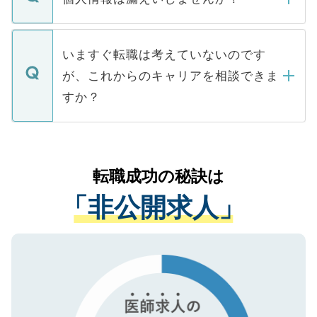
■応募殺到を避けるため 人気のある医療機
たとしても、ご本人が納得しない限り、内
関を公にしてしまうと、応募が殺到する場
定を承諾する必要はありません。内定先へ
個人情報が漏えいすることはありませんの
合があります。 選考を効率よく行うため
の辞退の連絡はキャリアパートナーが行い
で、ご安心ください。当サイトからの登録
いますぐ転職は考えていないのです
に、医療機関が求める条件に合った人材の
ますので、ご安心ください。
などで収集したご登録者様の個人情報は、
が、これからのキャリアを相談できま
みを人材紹介会社に依頼するケースが増え
ご本人のキャリアアップおよび転職活動の
ています。
すか？
支援を目的に使用いたします。お預かりし
ているすべての個人データはご本人の許可
お気軽にご相談ください。先生専任のキャ
なく、医療機関側に開示したり、第三者に
リアパートナーが将来のご希望などをおう
提供することは一切ありません。また弊社
かがいして、現在の医療機関の状況や紹介
転職成功の秘訣は
は、個人情報の取り扱いについての厳密な
経験をまじえながら、適切なアドバイスを
管理基準を満たした事業者のみに付与され
「非公開求人」
させていただきます。すぐにご転職をされ
る、プライバシーマークを取得済みです。
ない方には、長期的なサポートが可能です
ご登録いただいた個人情報は、SSL（デー
ので、まずはご登録ください。
タ暗号化）によって保護されていますの
で、機密保持に関してもご安心ください。