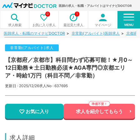
医師の求人・転職・アルバイトはマイナビDOCTOR
0
1
MENU
お気に入り求人
最近見た求人
マイページ
求人検索
医師求人・転職のマイナビDOCTOR
非常勤(アルバイト)医師求人
京都府
非常勤(アルバイト)求人
【京都府／京都市】科目問わず応募可能！★月0～
12日勤務★土日勤務必須★AGA専門◎京都エリ
ア・時給1万円（科目不問／非常勤）
更新日 : 2025/12/26
求人No : 637695
お気に入り
求人を紹介してもらう
求人詳細