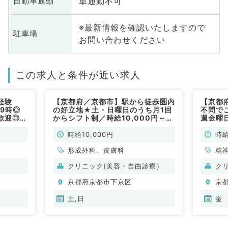
車通勤不可
自動車通勤
※最新情報を確認いたしますので
駐車場
お問い合わせください
この求人と条件が近い求人
経験
【京都府／京都市】駅から徒歩圏内
【京都
19時◎
の好立地★土・日曜日のうち月1回
不問で
歓迎◎一
からシフト制／時給10,000円～！
週金曜日
（皮膚
形成外科・皮膚科医師歓迎！（皮膚
EDの
／非常
科・形成外科／非常勤）
ニック
時給10,000円
時給
不問／
形成外科、皮膚科
精
科
クリニック(美容・自由診療）
ク
科
京都府京都市下京区
京
般
診
土,日
金
問