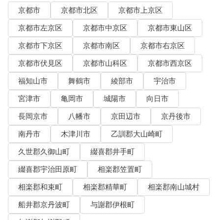
京都市
京都市北区
京都市上京区
京都市左京区
京都市中京区
京都市東山区
京都市下京区
京都市南区
京都市右京区
京都市伏見区
京都市山科区
京都市西京区
福知山市
舞鶴市
綾部市
宇治市
宮津市
亀岡市
城陽市
向日市
長岡京市
八幡市
京田辺市
京丹後市
南丹市
木津川市
乙訓郡大山崎町
久世郡久御山町
綴喜郡井手町
綴喜郡宇治田原町
相楽郡笠置町
相楽郡和束町
相楽郡精華町
相楽郡南山城村
船井郡京丹波町
与謝郡伊根町