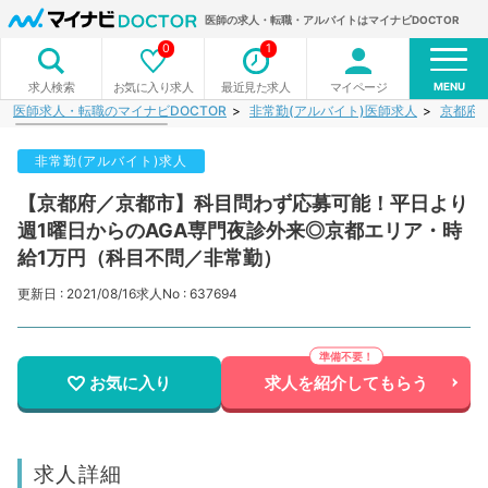
医師の求人・転職・アルバイトはマイナビDOCTOR
0
1
MENU
お気に入り求人
最近見た求人
マイページ
求人検索
医師求人・転職のマイナビDOCTOR
非常勤(アルバイト)医師求人
京都府
非常勤(アルバイト)求人
【京都府／京都市】科目問わず応募可能！平日より
週1曜日からのAGA専門夜診外来◎京都エリア・時
給1万円（科目不問／非常勤）
更新日 : 2021/08/16
求人No : 637694
お気に入り
求人を紹介してもらう
求人詳細