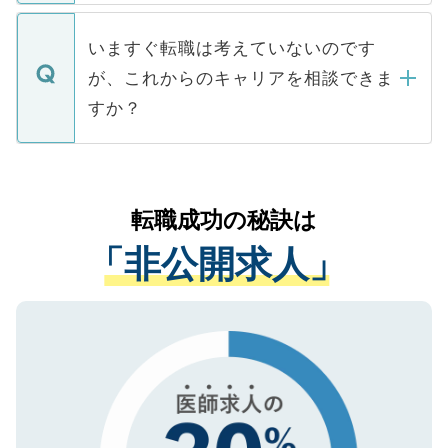
関を公にしてしまうと、応募が殺到する場
定を承諾する必要はありません。内定先へ
個人情報が漏えいすることはありませんの
合があります。 選考を効率よく行うため
の辞退の連絡はキャリアパートナーが行い
で、ご安心ください。当サイトからの登録
いますぐ転職は考えていないのです
に、医療機関が求める条件に合った人材の
ますので、ご安心ください。
などで収集したご登録者様の個人情報は、
が、これからのキャリアを相談できま
みを人材紹介会社に依頼するケースが増え
ご本人のキャリアアップおよび転職活動の
ています。
すか？
支援を目的に使用いたします。お預かりし
ているすべての個人データはご本人の許可
お気軽にご相談ください。先生専任のキャ
なく、医療機関側に開示したり、第三者に
リアパートナーが将来のご希望などをおう
提供することは一切ありません。また弊社
かがいして、現在の医療機関の状況や紹介
転職成功の秘訣は
は、個人情報の取り扱いについての厳密な
経験をまじえながら、適切なアドバイスを
管理基準を満たした事業者のみに付与され
「非公開求人」
させていただきます。すぐにご転職をされ
る、プライバシーマークを取得済みです。
ない方には、長期的なサポートが可能です
ご登録いただいた個人情報は、SSL（デー
ので、まずはご登録ください。
タ暗号化）によって保護されていますの
で、機密保持に関してもご安心ください。