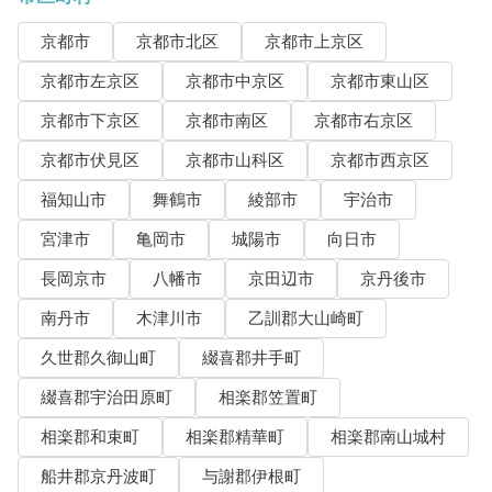
京都市
京都市北区
京都市上京区
京都市左京区
京都市中京区
京都市東山区
京都市下京区
京都市南区
京都市右京区
京都市伏見区
京都市山科区
京都市西京区
福知山市
舞鶴市
綾部市
宇治市
宮津市
亀岡市
城陽市
向日市
長岡京市
八幡市
京田辺市
京丹後市
南丹市
木津川市
乙訓郡大山崎町
久世郡久御山町
綴喜郡井手町
綴喜郡宇治田原町
相楽郡笠置町
相楽郡和束町
相楽郡精華町
相楽郡南山城村
船井郡京丹波町
与謝郡伊根町