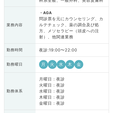
科系全般、一般外科、美容皮膚科
AGA
問診票を元にカウンセリング、カ
ルテチェック、薬の調合及び処
業務内容
方、メソセラピー（頭皮への注
射）、他関連業務
夜診:19:00〜22:00
勤務時間
月
火
水
木
金
勤務曜日
月曜日 : 夜診
火曜日 : 夜診
水曜日 : 夜診
勤務体系
木曜日 : 夜診
金曜日 : 夜診