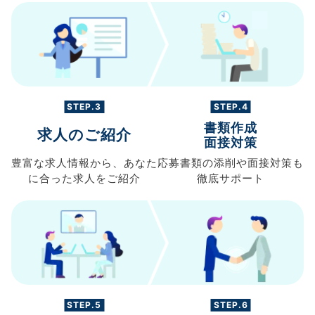
STEP.3
STEP.4
書類作成
求人のご紹介
面接対策
豊富な求人情報から、
あなた
応募書類の
添削や面接対策も
に合った求人を
ご紹介
徹底サポート
STEP.5
STEP.6