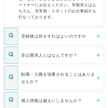
ートナーにお伝えください。常勤求人はも
ちろん、非常勤・スポットのお仕事紹介も
行なっております。
登録後は何をすればよいのですか
ご登録いただきましたら、弊社担当者がご
登録内容を確認し、その後メールもしくは
非公開求人とはなんですか？
お電話にて次のステップのご案内をいたし
ます。通常、5営業日以内にはご連絡をせて
マイナビDOCTORで取り扱っている求人の
いただきますので、しばらくお待ちくださ
うち約3割は、Webサイトからご覧いただ
転職・入職を強要されることはありま
い。
けない「非公開求人」です。非公開求人は
せんか？
下記の理由によって、一般には公開してい
ません。
転職・入職を強要することは一切ありませ
ん。また、仮に応募先から内定をいただい
個人情報は漏えいしませんか？
■応募殺到を避けるため 人気のある医療機
たとしても、ご本人が納得しない限り、内