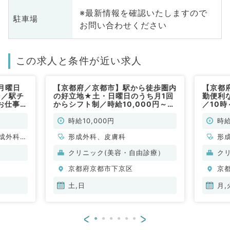
※最新情報を確認いたしますので
駐車場
お問い合わせください
この求人と条件が近い求人
月曜日
【京都府／京都市】駅から徒歩圏内
【京都
円／駅チ
の好立地★土・日曜日のうち月1回
勤便利
お仕事で
からシフト制／時給10,000円～！
／10時
非常
形成外科・皮膚科医師歓迎！（皮膚
～！皮
科・形成外科／非常勤）
◎（皮
時給10,000円
時給
成外科、
形成外科、皮膚科
形
呼吸器外
クリニック(美容・自由診療）
ク
外科、皮
京都府京都市下京区
京
内科、呼
内分泌・
土,日
月,
液内科、
スポーツ
<
>
科、脊