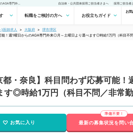
【関西圏／大阪・兵庫・京都・奈良】科目問わず応募可能！週1曜日からのAGA専門外来◎月～土曜日より選べます◎時給1万円（科目不問／非常勤）非常勤(アルバイト)の求人｜医師の求人・転職・アルバイトは【マイナビDOCTOR】
自治体・公共団体採用ご担当者さまへ
採用ご担当者
お気
す
転職をご検討の方へ
お役立ちガイド
ト)医師求人
大阪府
堺市堺区
能！週1曜日からのAGA専門外来◎月～土曜日より選べます◎時給1万円（科目不
京都・奈良】科目問わず応募可能！週
ます◎時給1万円（科目不問／非常
お気に入り
最新の募集状況を問い