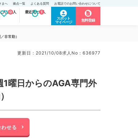
さまへ
拠点一覧
よくある質問
お電話でのお問い合わせについて
に入り求人
0
最近見た求人
1
スポット
無料登録
マイページ
問／非常勤）
更新日 : 2021/10/08
求人No : 636977
1曜日からのAGA専門外
勤）
合わせる