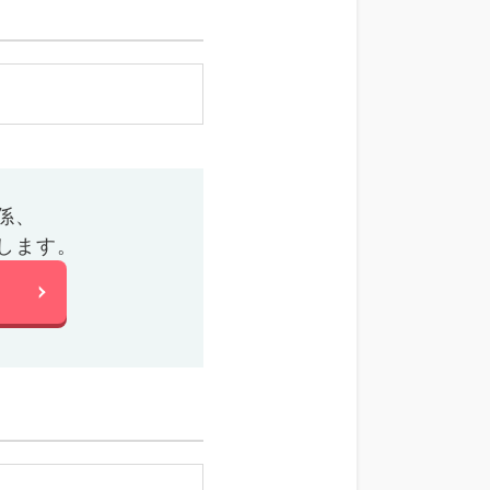
係、
します。