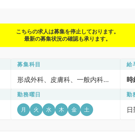
こちらの求人は募集を停止しております。
最新の募集状況の確認も承ります。
募集科目
給
形成外科、皮膚科、一般内科、
時
外科系全般、一般外科、美容皮
勤務曜日
勤
膚科
日
月
火
水
木
金
土
6