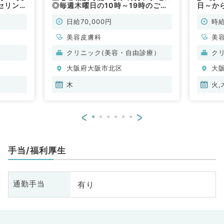
セリン
◎毎週木曜日の10時～19時のご勤
日～から
！（美容
務／1日7～8万円◎美容クリニック
万円◎
でのお仕事です（美容皮膚科／非常
ク（美
日給70,000円
時給
勤）
美容皮膚科
美
クリニック(美容・自由診療）
ク
大阪府大阪市北区
大
木
火,
<
>
手当/福利厚生
有り
通勤手当