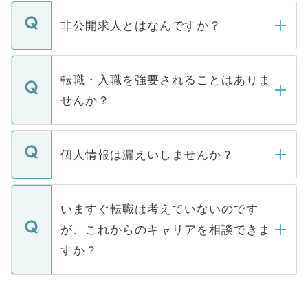
ご登録いただきましたら、弊社担当者がご
登録内容を確認し、その後メールもしくは
非公開求人とはなんですか？
お電話にて次のステップのご案内をいたし
ます。通常、5営業日以内にはご連絡をせて
マイナビDOCTORで取り扱っている求人の
いただきますので、しばらくお待ちくださ
うち約3割は、Webサイトからご覧いただ
転職・入職を強要されることはありま
い。
けない「非公開求人」です。非公開求人は
せんか？
下記の理由によって、一般には公開してい
ません。
転職・入職を強要することは一切ありませ
ん。また、仮に応募先から内定をいただい
個人情報は漏えいしませんか？
■応募殺到を避けるため 人気のある医療機
たとしても、ご本人が納得しない限り、内
関を公にしてしまうと、応募が殺到する場
定を承諾する必要はありません。内定先へ
個人情報が漏えいすることはありませんの
合があります。 選考を効率よく行うため
の辞退の連絡はキャリアパートナーが行い
で、ご安心ください。当サイトからの登録
いますぐ転職は考えていないのです
に、医療機関が求める条件に合った人材の
ますので、ご安心ください。
などで収集したご登録者様の個人情報は、
が、これからのキャリアを相談できま
みを人材紹介会社に依頼するケースが増え
ご本人のキャリアアップおよび転職活動の
ています。
すか？
支援を目的に使用いたします。お預かりし
ているすべての個人データはご本人の許可
お気軽にご相談ください。先生専任のキャ
なく、医療機関側に開示したり、第三者に
リアパートナーが将来のご希望などをおう