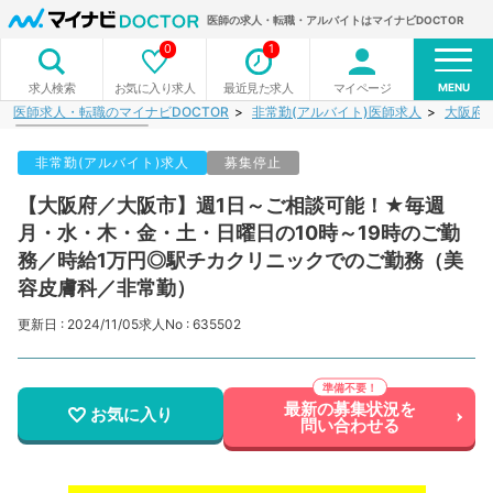
医師の求人・転職・アルバイトはマイナビDOCTOR
0
1
MENU
お気に入り求人
最近見た求人
マイページ
求人検索
医師求人・転職のマイナビDOCTOR
非常勤(アルバイト)医師求人
大阪府
非常勤(アルバイト)求人
募集停止
【大阪府／大阪市】週1日～ご相談可能！★毎週
月・水・木・金・土・日曜日の10時～19時のご勤
務／時給1万円◎駅チカクリニックでのご勤務（美
容皮膚科／非常勤）
更新日 : 2024/11/05
求人No : 635502
最新の募集状況を
お気に入り
問い合わせる