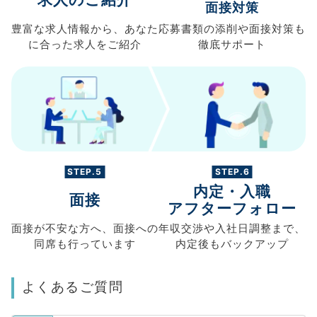
面接対策
豊富な求人情報から、
あなた
応募書類の
添削や面接対策も
に合った求人を
ご紹介
徹底サポート
STEP.5
STEP.6
内定・入職
面接
アフターフォロー
面接が不安な方へ、
面接への
年収交渉や
入社日調整まで、
同席も
行っています
内定後もバックアップ
よくあるご質問