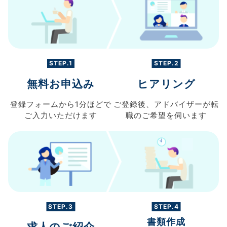
STEP.1
STEP.2
無料お申込み
ヒアリング
登録フォームから
1分ほどで
ご登録後、
アドバイザーが転
ご入力
いただけます
職の
ご希望を伺います
STEP.3
STEP.4
書類作成
求人のご紹介