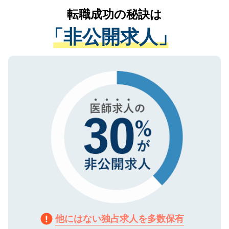
提供することは一切ありません。また弊社
かがいして、現在の医療機関の状況や紹介
転職成功の秘訣は
は、個人情報の取り扱いについての厳密な
経験をまじえながら、適切なアドバイスを
管理基準を満たした事業者のみに付与され
「非公開求人」
させていただきます。すぐにご転職をされ
る、プライバシーマークを取得済みです。
ない方には、長期的なサポートが可能です
ご登録いただいた個人情報は、SSL（デー
ので、まずはご登録ください。
タ暗号化）によって保護されていますの
で、機密保持に関してもご安心ください。
他にはない独占求人を多数保有