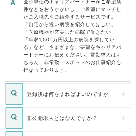
医師専任のキャリアパートナーがご希望条
件などをおうかがいし、ご希望にマッチし
たご入職先をご紹介するサービスです。
「自宅から近い病院を紹介してほしい」
「医療機器が充実した病院で働きたい」
「年収1,500万円以上の病院を探してい
る」など、さまざまなご要望をキャリアパ
ートナーにお伝えください。常勤求人はも
ちろん、非常勤・スポットのお仕事紹介も
行なっております。
登録後は何をすればよいのですか
ご登録いただきましたら、弊社担当者がご
登録内容を確認し、その後メールもしくは
非公開求人とはなんですか？
お電話にて次のステップのご案内をいたし
ます。通常、5営業日以内にはご連絡をせて
マイナビDOCTORで取り扱っている求人の