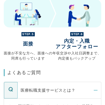
STEP.5
STEP.6
内定・入職
面接
アフターフォロー
面接が不安な方へ、
面接への
年収交渉や
入社日調整まで、
同席も
行っています
内定後もバックアップ
よくあるご質問
医療転職支援サービスとは？