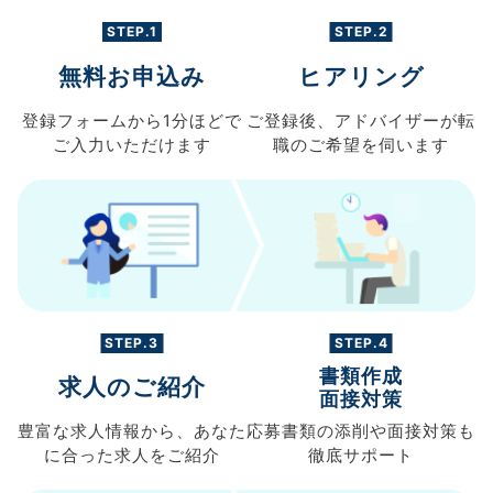
STEP.1
STEP.2
無料お申込み
ヒアリング
登録フォームから
1分ほどで
ご登録後、
アドバイザーが転
ご入力
いただけます
職の
ご希望を伺います
STEP.3
STEP.4
書類作成
求人のご紹介
面接対策
豊富な求人情報から、
あなた
応募書類の
添削や面接対策も
に合った求人を
ご紹介
徹底サポート