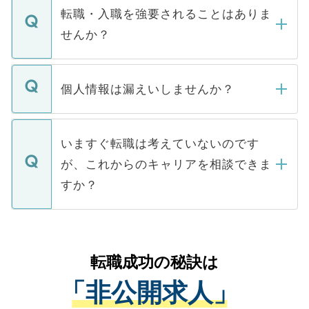
いただきますので、しばらくお待ちくださ
うち約3割は、Webサイトからご覧いただ
転職・入職を強要されることはありま
い。
けない「非公開求人」です。非公開求人は
せんか？
下記の理由によって、一般には公開してい
ません。
転職・入職を強要することは一切ありませ
ん。また、仮に応募先から内定をいただい
個人情報は漏えいしませんか？
■応募殺到を避けるため 人気のある医療機
たとしても、ご本人が納得しない限り、内
関を公にしてしまうと、応募が殺到する場
定を承諾する必要はありません。内定先へ
個人情報が漏えいすることはありませんの
合があります。 選考を効率よく行うため
の辞退の連絡はキャリアパートナーが行い
で、ご安心ください。当サイトからの登録
いますぐ転職は考えていないのです
に、医療機関が求める条件に合った人材の
ますので、ご安心ください。
などで収集したご登録者様の個人情報は、
が、これからのキャリアを相談できま
みを人材紹介会社に依頼するケースが増え
ご本人のキャリアアップおよび転職活動の
ています。
すか？
支援を目的に使用いたします。お預かりし
ているすべての個人データはご本人の許可
お気軽にご相談ください。先生専任のキャ
なく、医療機関側に開示したり、第三者に
リアパートナーが将来のご希望などをおう
提供することは一切ありません。また弊社
かがいして、現在の医療機関の状況や紹介
転職成功の秘訣は
は、個人情報の取り扱いについての厳密な
経験をまじえながら、適切なアドバイスを
管理基準を満たした事業者のみに付与され
「非公開求人」
させていただきます。すぐにご転職をされ
る、プライバシーマークを取得済みです。
ない方には、長期的なサポートが可能です