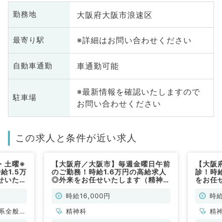
大阪府大阪市浪速区
勤務地
※詳細はお問い合わせください
最寄り駅
車通勤可能
自動車通勤
※最新情報を確認いたしますので
駐車場
お問い合わせください
この求人と条件が近い求人
・土曜※
【大阪府／大阪市】毎週金曜日午前
【大阪
給1.5万
のご勤務！時給1.6万円の高給求人
診！時
せいたし
◎外来をお任せいたします（精神科
をお任
／非常勤）
勤）
時給16,000円
時給
系全般、
精神科
精