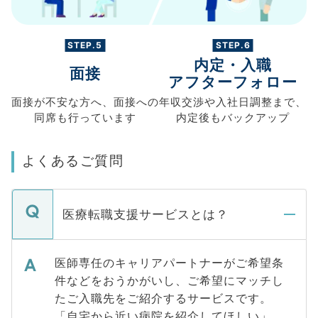
STEP.5
STEP.6
内定・入職
面接
アフターフォロー
面接が不安な方へ、
面接への
年収交渉や
入社日調整まで、
同席も
行っています
内定後もバックアップ
よくあるご質問
医療転職支援サービスとは？
医師専任のキャリアパートナーがご希望条
件などをおうかがいし、ご希望にマッチし
たご入職先をご紹介するサービスです。
「自宅から近い病院を紹介してほしい」