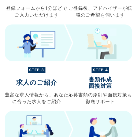
登録フォームから
1分ほどで
ご登録後、
アドバイザーが転
ご入力
いただけます
職の
ご希望を伺います
STEP.3
STEP.4
書類作成
求人のご紹介
面接対策
豊富な求人情報から、
あなた
応募書類の
添削や面接対策も
に合った求人を
ご紹介
徹底サポート