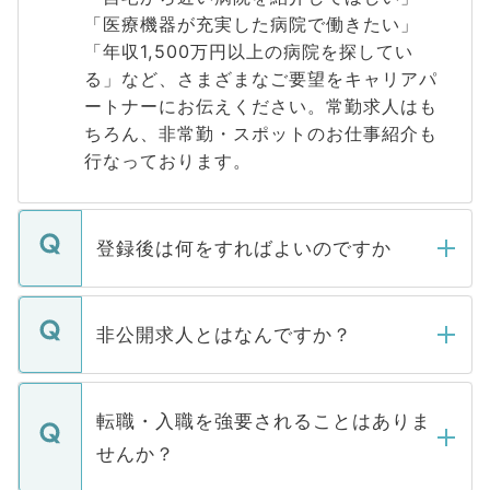
「医療機器が充実した病院で働きたい」
「年収1,500万円以上の病院を探してい
る」など、さまざまなご要望をキャリアパ
ートナーにお伝えください。常勤求人はも
ちろん、非常勤・スポットのお仕事紹介も
行なっております。
登録後は何をすればよいのですか
ご登録いただきましたら、弊社担当者がご
登録内容を確認し、その後メールもしくは
非公開求人とはなんですか？
お電話にて次のステップのご案内をいたし
ます。通常、5営業日以内にはご連絡をせて
マイナビDOCTORで取り扱っている求人の
いただきますので、しばらくお待ちくださ
うち約3割は、Webサイトからご覧いただ
転職・入職を強要されることはありま
い。
けない「非公開求人」です。非公開求人は
せんか？
下記の理由によって、一般には公開してい