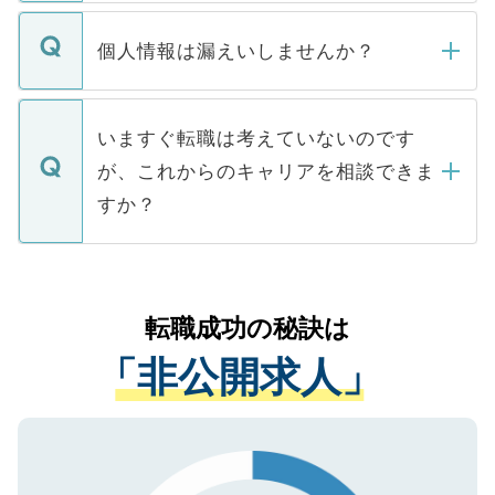
ません。
転職・入職を強要することは一切ありませ
ん。また、仮に応募先から内定をいただい
個人情報は漏えいしませんか？
■応募殺到を避けるため 人気のある医療機
たとしても、ご本人が納得しない限り、内
関を公にしてしまうと、応募が殺到する場
定を承諾する必要はありません。内定先へ
個人情報が漏えいすることはありませんの
合があります。 選考を効率よく行うため
の辞退の連絡はキャリアパートナーが行い
で、ご安心ください。当サイトからの登録
いますぐ転職は考えていないのです
に、医療機関が求める条件に合った人材の
ますので、ご安心ください。
などで収集したご登録者様の個人情報は、
が、これからのキャリアを相談できま
みを人材紹介会社に依頼するケースが増え
ご本人のキャリアアップおよび転職活動の
ています。
すか？
支援を目的に使用いたします。お預かりし
ているすべての個人データはご本人の許可
お気軽にご相談ください。先生専任のキャ
なく、医療機関側に開示したり、第三者に
リアパートナーが将来のご希望などをおう
提供することは一切ありません。また弊社
かがいして、現在の医療機関の状況や紹介
転職成功の秘訣は
は、個人情報の取り扱いについての厳密な
経験をまじえながら、適切なアドバイスを
管理基準を満たした事業者のみに付与され
「非公開求人」
させていただきます。すぐにご転職をされ
る、プライバシーマークを取得済みです。
ない方には、長期的なサポートが可能です
ご登録いただいた個人情報は、SSL（デー
ので、まずはご登録ください。
タ暗号化）によって保護されていますの
で、機密保持に関してもご安心ください。