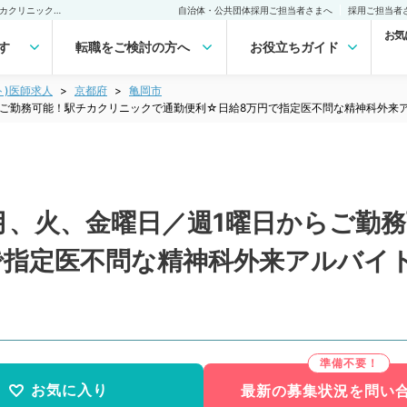
【京都府／亀岡市】毎週月、火、金曜日／週1曜日からご勤務可能！駅チカクリニックで通勤便利☆日給8万円で指定医不問な精神科外来アルバイトです◎（精神科／非常勤）非常勤(アルバイト)の求人｜医師の求人・転職・アルバイトは【マイナビDOCTOR】
自治体・公共団体採用ご担当者さまへ
採用ご担当者
お気
す
転職をご検討の方へ
お役立ちガイド
ト)医師求人
京都府
亀岡市
らご勤務可能！駅チカクリニックで通勤便利☆日給8万円で指定医不問な精神科外来
月、火、金曜日／週1曜日からご勤
で指定医不問な精神科外来アルバイ
お気に入り
最新の募集状況を問い