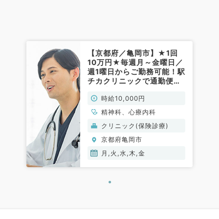
【京都府／亀岡市】★1回
10万円★毎週月～金曜日／
週1曜日からご勤務可能！駅
チカクリニックで通勤便利
☆指定医不問な精神科外来
時給10,000円
アルバイトです◎（精神
科・心療内科／非常勤）
精神科、心療内科
クリニック(保険診療)
京都府亀岡市
月,火,水,木,金