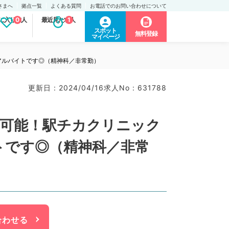
さまへ
拠点一覧
よくある質問
お電話でのお問い合わせについて
に入り求人
0
最近見た求人
1
スポット
無料登録
マイページ
アルバイトです◎（精神科／非常勤）
更新日 : 2024/04/16
求人No : 631788
務可能！駅チカクリニック
トです◎（精神科／非常
合わせる