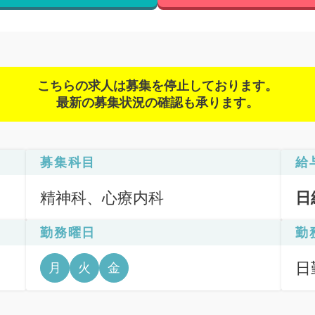
こちらの求人は募集を停止しております。
最新の募集状況の確認も承ります。
募集科目
給
精神科、心療内科
日
勤務曜日
勤
日
月
火
金
9