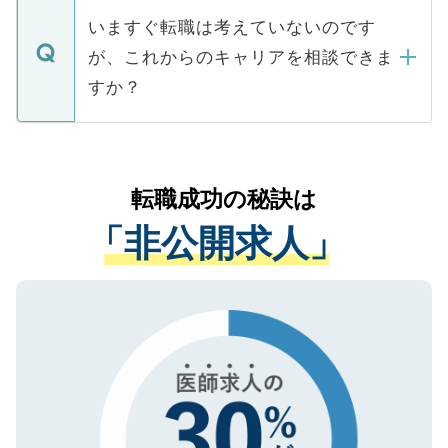
合があります。 選考を効率よく行うため
の辞退の連絡はキャリアパートナーが行い
で、ご安心ください。当サイトからの登録
いますぐ転職は考えていないのです
に、医療機関が求める条件に合った人材の
ますので、ご安心ください。
などで収集したご登録者様の個人情報は、
が、これからのキャリアを相談できま
みを人材紹介会社に依頼するケースが増え
ご本人のキャリアアップおよび転職活動の
ています。
すか？
支援を目的に使用いたします。お預かりし
ているすべての個人データはご本人の許可
お気軽にご相談ください。先生専任のキャ
なく、医療機関側に開示したり、第三者に
リアパートナーが将来のご希望などをおう
提供することは一切ありません。また弊社
かがいして、現在の医療機関の状況や紹介
転職成功の秘訣は
は、個人情報の取り扱いについての厳密な
経験をまじえながら、適切なアドバイスを
管理基準を満たした事業者のみに付与され
「非公開求人」
させていただきます。すぐにご転職をされ
る、プライバシーマークを取得済みです。
ない方には、長期的なサポートが可能です
ご登録いただいた個人情報は、SSL（デー
ので、まずはご登録ください。
タ暗号化）によって保護されていますの
で、機密保持に関してもご安心ください。