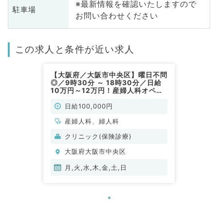
※最新情報を確認いたしますので
駐車場
お問い合わせください
この求人と条件が近い求人
【大阪府／大阪市中央区】曜日不問
◎／9時30分 ～ 18時30分／日給
10万円～12万円！産婦人科オペ＋
外来のご勤務◎駅からのアクセス抜
群です（産婦人科／非常勤）
日給100,000円
産婦人科、婦人科
クリニック(保険診療)
大阪府大阪市中央区
月,火,水,木,金,土,日