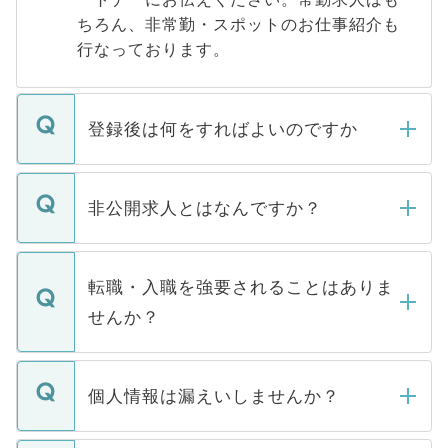
ちろん、非常勤・スポットのお仕事紹介も
行なっております。
登録後は何をすればよいのですか
ご登録いただきましたら、弊社担当者がご
登録内容を確認し、その後メールもしくは
非公開求人とはなんですか？
お電話にて次のステップのご案内をいたし
ます。通常、5営業日以内にはご連絡をせて
マイナビDOCTORで取り扱っている求人の
いただきますので、しばらくお待ちくださ
うち約3割は、Webサイトからご覧いただ
転職・入職を強要されることはありま
い。
けない「非公開求人」です。非公開求人は
せんか？
下記の理由によって、一般には公開してい
ません。
転職・入職を強要することは一切ありませ
ん。また、仮に応募先から内定をいただい
個人情報は漏えいしませんか？
■応募殺到を避けるため 人気のある医療機
たとしても、ご本人が納得しない限り、内
関を公にしてしまうと、応募が殺到する場
定を承諾する必要はありません。内定先へ
個人情報が漏えいすることはありませんの