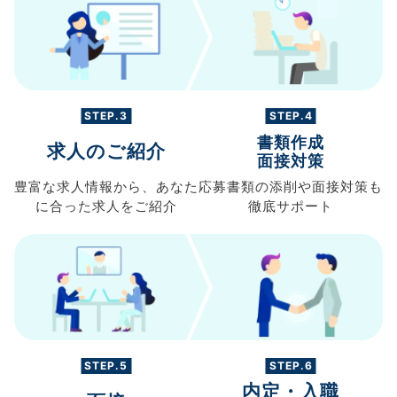
STEP.3
STEP.4
書類作成
求人のご紹介
面接対策
豊富な求人情報から、
あなた
応募書類の
添削や面接対策も
に合った求人を
ご紹介
徹底サポート
STEP.5
STEP.6
内定・入職