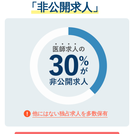
管理基準を満たした事業者のみに付与され
「非公開求人」
させていただきます。すぐにご転職をされ
る、プライバシーマークを取得済みです。
ない方には、長期的なサポートが可能です
ご登録いただいた個人情報は、SSL（デー
ので、まずはご登録ください。
タ暗号化）によって保護されていますの
で、機密保持に関してもご安心ください。
他にはない独占求人を多数保有