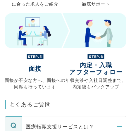
に合った求人を
ご紹介
徹底サポート
STEP.5
STEP.6
内定・入職
面接
アフターフォロー
面接が不安な方へ、
面接への
年収交渉や
入社日調整まで、
同席も
行っています
内定後もバックアップ
よくあるご質問
医療転職支援サービスとは？