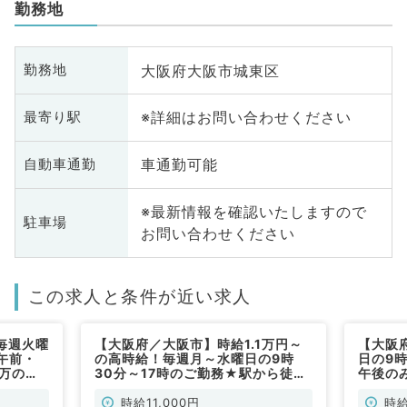
勤務地
大阪府大阪市城東区
勤務地
※詳細はお問い合わせください
最寄り駅
車通勤可能
自動車通勤
※最新情報を確認いたしますので
駐車場
お問い合わせください
この求人と条件が近い求人
毎週火曜
【大阪府／大阪市】時給1.1万円～
【大阪
午前・
の高時給！毎週月～水曜日の9時
日の9
1万の精
30分～17時のご勤務★駅から徒歩
午後の
歩1分
1分の駅チカ勤務★週1回から勤務
神科外
可能◎外来のお仕事です（一般内
（精神
時給11,000円
時給