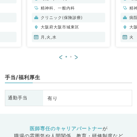
科・精神科／非常勤）
精神科、一般内科
精
クリニック(保険診療)
病
大阪府大阪市城東区
大
月,火,水
火
<
>
手当/福利厚生
有り
通勤手当
医師専任のキャリアパートナー
が
職場の雰囲気や人間関係、
教育・研修制度など