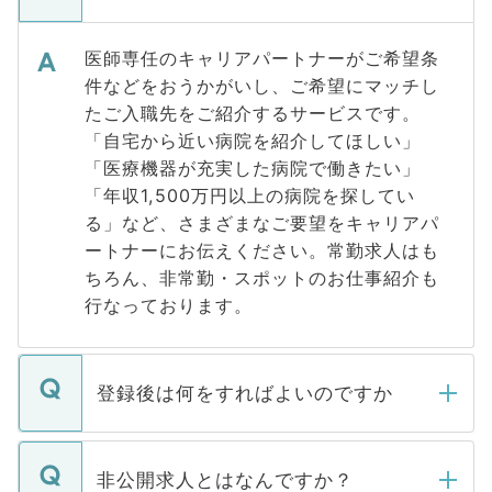
医師専任のキャリアパートナーがご希望条
件などをおうかがいし、ご希望にマッチし
たご入職先をご紹介するサービスです。
「自宅から近い病院を紹介してほしい」
「医療機器が充実した病院で働きたい」
「年収1,500万円以上の病院を探してい
る」など、さまざまなご要望をキャリアパ
ートナーにお伝えください。常勤求人はも
ちろん、非常勤・スポットのお仕事紹介も
行なっております。
登録後は何をすればよいのですか
ご登録いただきましたら、弊社担当者がご
登録内容を確認し、その後メールもしくは
非公開求人とはなんですか？