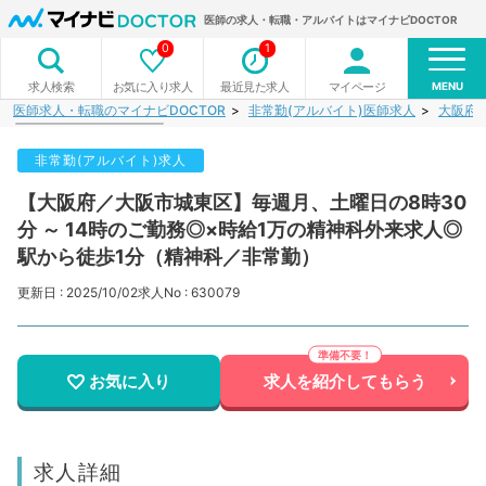
医師の求人・転職・アルバイトはマイナビDOCTOR
0
1
MENU
お気に入り求人
最近見た求人
マイページ
求人検索
医師求人・転職のマイナビDOCTOR
非常勤(アルバイト)医師求人
大阪府
非常勤(アルバイト)求人
【大阪府／大阪市城東区】毎週月、土曜日の8時30
分 ～ 14時のご勤務◎×時給1万の精神科外来求人◎
駅から徒歩1分（精神科／非常勤）
更新日 : 2025/10/02
求人No : 630079
お気に入り
求人を紹介してもらう
求人詳細