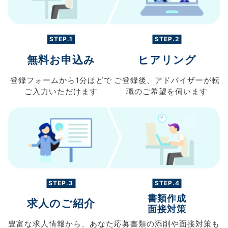
STEP.1
STEP.2
無料お申込み
ヒアリング
登録フォームから
1分ほどで
ご登録後、
アドバイザーが転
ご入力
いただけます
職の
ご希望を伺います
STEP.3
STEP.4
書類作成
求人のご紹介
面接対策
豊富な求人情報から、
あなた
応募書類の
添削や面接対策も