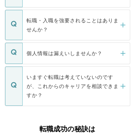
お電話にて次のステップのご案内をいたし
ます。通常、5営業日以内にはご連絡をせて
マイナビDOCTORで取り扱っている求人の
いただきますので、しばらくお待ちくださ
うち約3割は、Webサイトからご覧いただ
転職・入職を強要されることはありま
い。
けない「非公開求人」です。非公開求人は
せんか？
下記の理由によって、一般には公開してい
ません。
転職・入職を強要することは一切ありませ
ん。また、仮に応募先から内定をいただい
個人情報は漏えいしませんか？
■応募殺到を避けるため 人気のある医療機
たとしても、ご本人が納得しない限り、内
関を公にしてしまうと、応募が殺到する場
定を承諾する必要はありません。内定先へ
個人情報が漏えいすることはありませんの
合があります。 選考を効率よく行うため
の辞退の連絡はキャリアパートナーが行い
で、ご安心ください。当サイトからの登録
いますぐ転職は考えていないのです
に、医療機関が求める条件に合った人材の
ますので、ご安心ください。
などで収集したご登録者様の個人情報は、
が、これからのキャリアを相談できま
みを人材紹介会社に依頼するケースが増え
ご本人のキャリアアップおよび転職活動の
ています。
すか？
支援を目的に使用いたします。お預かりし
ているすべての個人データはご本人の許可
お気軽にご相談ください。先生専任のキャ
なく、医療機関側に開示したり、第三者に
リアパートナーが将来のご希望などをおう
提供することは一切ありません。また弊社
かがいして、現在の医療機関の状況や紹介
転職成功の秘訣は
は、個人情報の取り扱いについての厳密な
経験をまじえながら、適切なアドバイスを